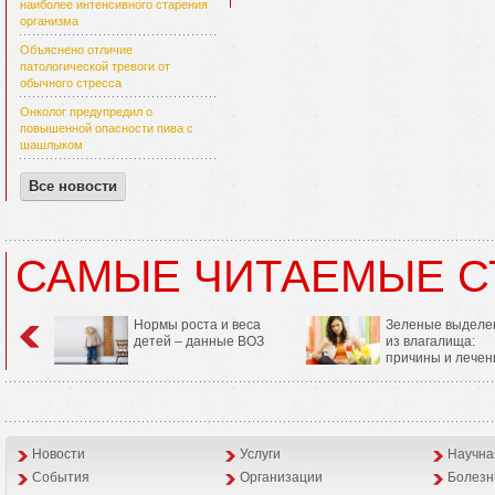
наиболее интенсивного старения
организма
Объяснено отличие
патологической тревоги от
обычного стресса
Онколог предупредил о
повышенной опасности пива с
шашлыком
Все новости
САМЫЕ ЧИТАЕМЫЕ С
Нормы роста и веса
Зеленые выделе
детей – данные ВОЗ
из влагалища:
причины и лечен
Новости
Услуги
Научна
События
Организации
Болезн