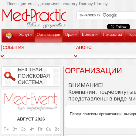
Посвящается выдающемуся педагогу Григору Шагяну
Услуги
Организации
Врачи
Болезни
Лекарства
Пер
СОБЫТИЯ
АНОНС
ОРГАНИЗАЦИИ
БЫСТРАЯ
ПОИСКОВАЯ
СИСТЕМА
ВНИМАНИЕ!
Компании, подчеркнутые
представлены в виде ми
Перед поиском организации, выбер
АВГУСТ
2026
Пн
Вт
Ср
Чт
Пт
Сб
Вс