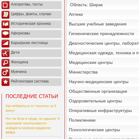
.Область: Ширак
Алгоритмы, тесты
Аптеки
Цифры, факты, случаи
Высшие учебные заведения
Историческая хроника
Гигиенические принадлежности
Афоризмы
Диагностические центры, лабора
Карьерная лестница
Медицинская одежда, техника и 
Дети
Медицинские центры
Женщина
Министерства
Мужчина
Научно-медицинские центры
Рейтинговая система
Общественные организации
ПОСЛЕДНИЕ СТАТЬИ
Оздоровительные центры
Как избавиться от тошноты за 5
Оперативные инфраструктуры
минут
Нет ни боли в груди, ни одышки: 8
Поликлиники
признаков «молчаливого»
инфаркта назвала кардиолог
Психологические центры
ФМБА