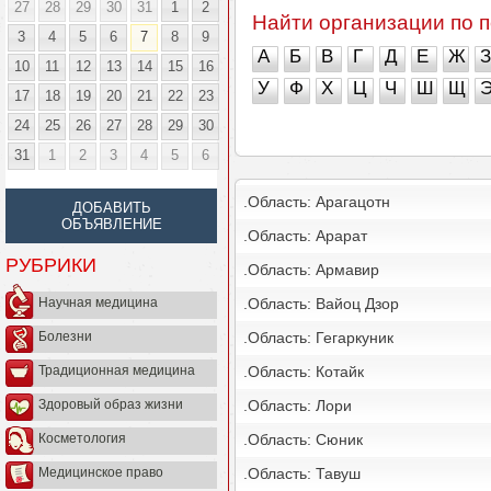
27
28
29
30
31
1
2
Найти организации по п
3
4
5
6
7
8
9
А
Б
В
Г
Д
Е
Ж
З
10
11
12
13
14
15
16
У
Ф
Х
Ц
Ч
Ш
Щ
17
18
19
20
21
22
23
24
25
26
27
28
29
30
31
1
2
3
4
5
6
.Область: Арагацотн
ДОБАВИТЬ
ОБЪЯВЛЕНИЕ
.Область: Арарат
РУБРИКИ
.Область: Армавир
.Область: Вайоц Дзор
Научная медицина
.Область: Гегаркуник
Болезни
.Область: Котайк
Традиционная медицина
.Область: Лори
Здоровый образ жизни
.Область: Сюник
Косметология
.Область: Тавуш
Медицинское право