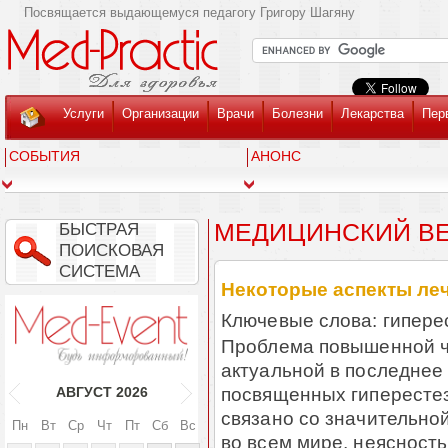
Посвящается выдающемуся педагогу Григору Шагяну
Услуги
Организации
Врачи
Болезни
Лекарства
Пер
СОБЫТИЯ
АНОНС
МЕДИЦИНСКИЙ ВЕС
БЫСТРАЯ
ПОИСКОВАЯ
СИСТЕМА
Некоторые аспекты леч
Ключевые слова: гипере
Проблема повышенной ч
актуальной в последнее
посвященных гиперестез
АВГУСТ
2026
связано со значительно
Пн
Вт
Ср
Чт
Пт
Сб
Вс
во всем мире, неясност