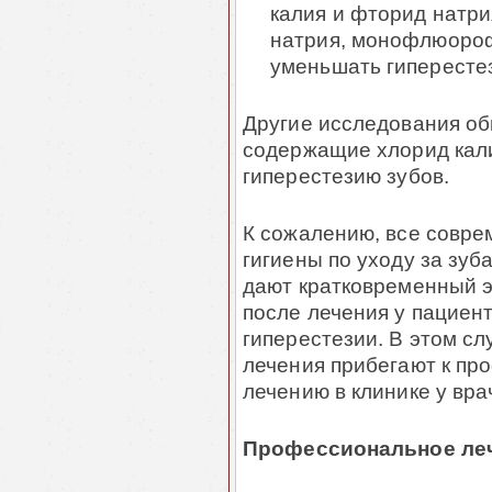
калия и фторид натри
натрия, монофлюороф
уменьшать гиперестез
Другие исследования об
содержащие хлорид кали
гиперестезию зубов.
К сожалению, все совр
гигиены по уходу за зу
дают кратковременный э
после лечения у пациен
гиперестезии. В этом сл
лечения прибегают к пр
лечению в клинике у вра
Профессиональное леч