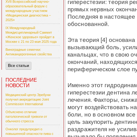
гиперестезии: теория р
XVII Всероссийский научно-
образовательный форум с
прямых нервных окончан
международным участием
Последняя в настоящее 
«Медицинская диагностика –
2025»
обоснованной.
IX Международный
Междисциплинарный Саммит
«Женское здоровье» пройдет в
Эта теория [4] основана
Москве с 21 по 23 мая 2025 года
вызывающий боль, усили
Виноградные семечки:
канальцах, что в свою 
Антиканцерогенные свойства
окончаний, находящихся
Все статьи
периферическом слое п
ПОСЛЕДНИЕ
Именно этот гидродина
НОВОСТИ
гиперестезии дентина л
Медицинский центр Эребуни
лечения. Факторы, сниж
получил аккредитацию Joint
Commission International
могут воздействовать н
Объяснено отличие
боли, но в основном все
патологической тревоги от
цель закупорить дентин
обычного стресса
раздражителя не усилива
Онколог предупредил о
повышенной опасности пива с
вызывало бы появления 