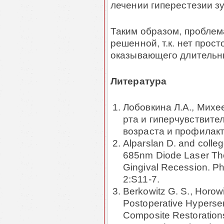
лечении гиперестезии з
Таким образом, проблем
решенной, т.к. нет прост
оказывающего длительн
Литература
Лобовкина Л.А., Михе
рта и гиперчувствите
возраста и профилакти
Alparslan D. and colleg
685nm Diode Laser Ther
Gingival Recession. P
2:S11-7.
Berkowitz G. S., Horowit
Postoperative Hypersens
Composite Restorations 