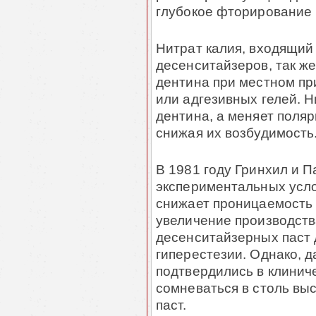
глубокое фторирование 
Нитрат калия, входящий
десенситайзеров, так ж
дентина при местном пр
или адгезивных гелей. 
дентина, а меняет поля
снижая их возбудимость
В 1981 году Гринхил и Па
экспериментальных усло
снижает проницаемость 
увеличение производст
десенситайзерных паст
гиперестезии. Однако, д
подтвердились в клинич
сомневаться в столь вы
паст.