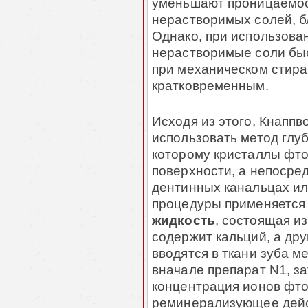
уменьшают проницаемос
нерастворимых солей, 
Однако, при использова
нерастворимые соли бы
при механическом стира
кратковременным.
Исходя из этого, Кнаппв
использовать метод глуб
которому кристаллы фто
поверхности, а непосре
дентинных канальцах или
процедуры применяется
жидкость
, состоящая из
содержит кальций, а дру
вводятся в ткани зуба 
вначале препарат N1, з
концентрация ионов фт
реминерализующее дейс