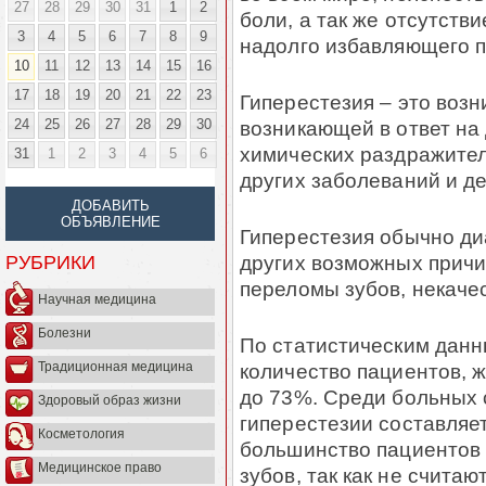
27
28
29
30
31
1
2
боли, а так же отсутств
3
4
5
6
7
8
9
надолго избавляющего п
10
11
12
13
14
15
16
17
18
19
20
21
22
23
Гиперестезия – это возн
24
25
26
27
28
29
30
возникающей в ответ на
химических раздражител
31
1
2
3
4
5
6
других заболеваний и д
ДОБАВИТЬ
ОБЪЯВЛЕНИЕ
Гиперестезия обычно ди
других возможных причин
РУБРИКИ
переломы зубов, некаче
Научная медицина
Болезни
По статистическим данн
количество пациентов, 
Традиционная медицина
до 73%. Среди больных 
Здоровый образ жизни
гиперестезии составляет
Косметология
большинство пациентов 
Медицинское право
зубов, так как не счита