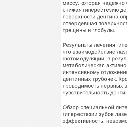
массу, которая надежно
снижая гиперестезию де
поверхности дентина оп
отвердевшая поверхност
трещины и глобулы.
Результаты лечения гип
что взаимодействие лаз
фотомодуляции, в резул
метаболическая активнос
интенсивному отложению
дентинных трубочек. Кр
проводимость нервных в
чувствительность денти
Обзор специальной лит
гиперестезии зубов лазе
эффективность, невозм