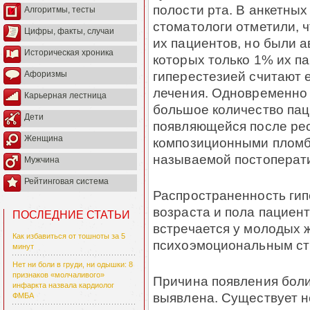
полости рта. В анкетных
Алгоритмы, тесты
стоматологи отметили, ч
Цифры, факты, случаи
их пациентов, но были а
Историческая хроника
которых только 1% их п
гиперестезией считают 
Афоризмы
лечения. Одновременно 
Карьерная лестница
большое количество пац
Дети
появляющейся после ре
Женщина
композиционными пломб
называемой постоперати
Мужчина
Рейтинговая система
Распространенность гип
возраста и пола пациен
ПОСЛЕДНИЕ СТАТЬИ
встречается у молодых
Как избавиться от тошноты за 5
психоэмоциональным ст
минут
Нет ни боли в груди, ни одышки: 8
признаков «молчаливого»
Причина появления боли
инфаркта назвала кардиолог
выявлена. Существует н
ФМБА