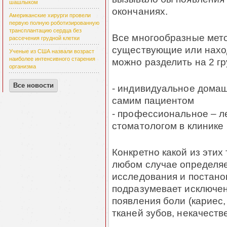
шашлыком
окончаниях.
Американские хирурги провели
первую полную роботизированную
трансплантацию сердца без
Все многообразные мето
рассечения грудной клетки
существующие или нахо
Ученые из США назвали возраст
наиболее интенсивного старения
можно разделить на 2 гру
организма
Все новости
- индивидуальное домаш
самим пациентом
- профессиональное – л
стоматологом в клинике
Конкретно какой из этих
любом случае определяе
исследования и постанов
подразумевает исключе
появления боли (кариес
тканей зубов, некачеств