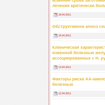
Влияние срока заготовк
лечения критически бо
18.04.2011
Обструктивное апноэ сн
15.04.2011
Клиническая характерист
язвенной болезнью желу
ассоциированных с Н. py
13.04.2011
Факторы риска АА-амил
болезнью
12.04.2011