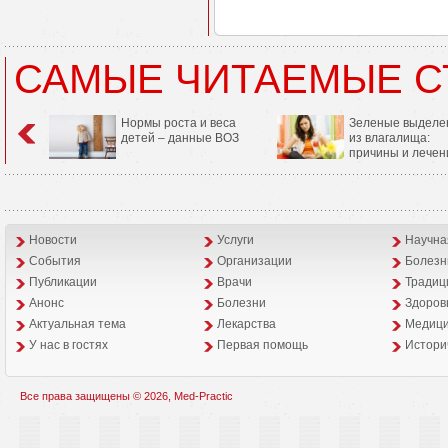
САМЫЕ ЧИТАЕМЫЕ С
Нормы роста и веса
Зеленые выделе
детей – данные ВОЗ
из влагалища:
причины и лечен
Новости
Услуги
Научна
События
Организации
Болезн
Публикации
Врачи
Традиц
Анонс
Болезни
Здоров
Aктуальная тема
Лекарства
Медици
У нас в гостях
Первая помощь
Истори
Все права защищены © 2026, Med-Practic