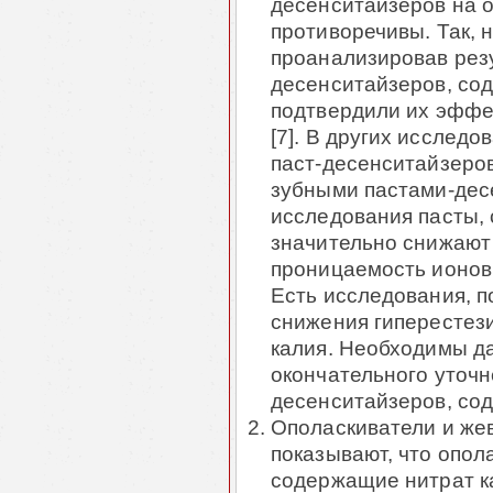
десенситайзеров на о
противоречивы. Так, н
проанализировав резу
десенситайзеров, сод
подтвердили их эффе
[7]. В других исслед
паст-десенситайзеров
зубными пастами-дес
исследования пасты,
значительно снижают
проницаемость ионов 
Есть исследования, 
снижения гиперестез
калия. Необходимы д
окончательного уточ
десенситайзеров, со
Ополаскиватели и же
показывают, что опол
содержащие нитрат ка