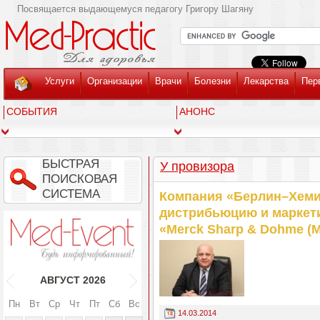
Посвящается выдающемуся педагогу Григору Шагяну
Услуги
Организации
Врачи
Болезни
Лекарства
Пер
СОБЫТИЯ
АНОНС
БЫСТРАЯ
У провизора
ПОИСКОВАЯ
СИСТЕМА
Компания «Берлин–Хеми
дистрибьюцию и маркет
«Merck Sharp & Dohme (
АВГУСТ
2026
Пн
Вт
Ср
Чт
Пт
Сб
Вс
14.03.2014