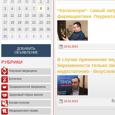
27
28
29
30
31
1
2
3
4
5
6
7
8
9
“Катионорм”- самый за
10
11
12
13
14
15
16
фармацевтики. Лауреато
17
18
19
20
21
22
23
24
25
26
27
28
29
30
31
1
2
3
4
5
6
19.01.2014
ДОБАВИТЬ
ОБЪЯВЛЕНИЕ
В случае применения м
РУБРИКИ
беременности только ли
недостаточно - безусло
Научная медицина
Болезни
Традиционная медицина
Здоровый образ жизни
Ф
16.02.2013
Косметология
Медицинское право