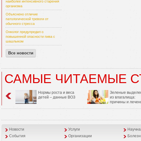
наиболее интенсивного старения
организма
Объяснено отличие
патологической тревоги от
обычного стресса
Онколог предупредил о
повышенной опасности пива с
шашлыком
Все новости
САМЫЕ ЧИТАЕМЫЕ С
Нормы роста и веса
Зеленые выделе
детей – данные ВОЗ
из влагалища:
причины и лечен
Новости
Услуги
Научна
События
Организации
Болезн