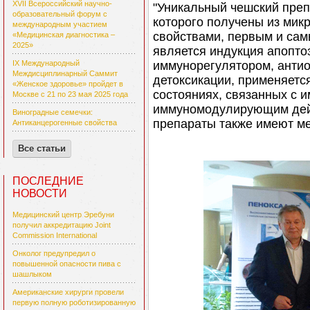
XVII Всероссийский научно-
"Уникальный чешский преп
образовательный форум с
которого получены из мик
международным участием
свойствами, первым и сам
«Медицинская диагностика –
2025»
является
индукция
апопто
иммунорегулятором, антио
IX Международный
Междисциплинарный Саммит
детоксикации, применяетс
«Женское здоровье» пройдет в
состояниях, связанных с 
Москве с 21 по 23 мая 2025 года
иммуномодулирующим дейс
Виноградные семечки:
препараты также имеют ме
Антиканцерогенные свойства
Все статьи
ПОСЛЕДНИЕ
НОВОСТИ
Медицинский центр Эребуни
получил аккредитацию Joint
Commission International
Онколог предупредил о
повышенной опасности пива с
шашлыком
Американские хирурги провели
первую полную роботизированную