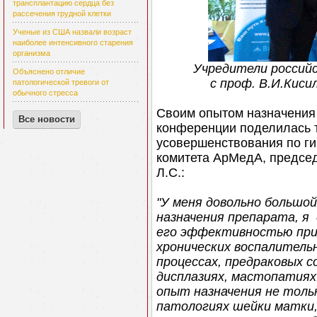
трансплантацию сердца без
рассечения грудной клетки
Ученые из США назвали возраст
наиболее интенсивного старения
организма
Учредители российск
Объяснено отличие
с проф. В.И.Кис
патологической тревоги от
обычного стресса
Своим опытом назначения 
Все новости
конференции поделилась та
усовершенствования по ги
комитета АрМедА, предсе
Л.С.:
"У меня довольно большо
назначения препарата, я
его эффективностью пр
хронических воспалитель
процессах, предраковых 
дисплазиях, мастопатиях
опыт назначения не толь
патологиях шейки матки,