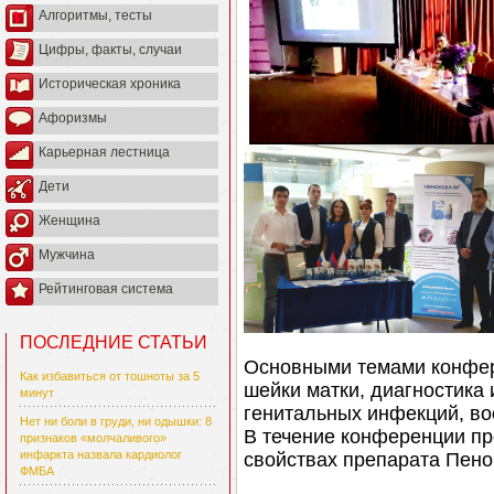
Алгоритмы, тесты
Цифры, факты, случаи
Историческая хроника
Афоризмы
Карьерная лестница
Дети
Женщина
Мужчина
Рейтинговая система
ПОСЛЕДНИЕ СТАТЬИ
Основными темами конфер
Как избавиться от тошноты за 5
шейки матки, диагностика
минут
генитальных инфекций, вос
Нет ни боли в груди, ни одышки: 8
В течение конференции пр
признаков «молчаливого»
инфаркта назвала кардиолог
свойствах препарата Пенок
ФМБА