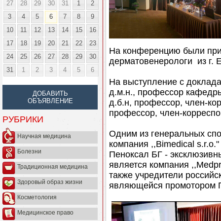
27
28
29
30
31
1
2
3
4
5
6
7
8
9
10
11
12
13
14
15
16
17
18
19
20
21
22
23
На конференцию были при
24
25
26
27
28
29
30
дерматовенерологи из г. Е
31
1
2
3
4
5
6
На выступление с доклада
д.м.н., профессор кафед
ДОБАВИТЬ
ОБЪЯВЛЕНИЕ
д.б.н, профессор, член-ко
профессор, член-корресп
РУБРИКИ
Одним из генеральных сп
Научная медицина
компания ,,Bimedical s.r.o
Болезни
Пеноксал БГ - эксклюзивн
является компания ,,Medpr
Традиционная медицина
также учредители российско
Здоровый образ жизни
являющейся промотором П
Косметология
Медицинское право