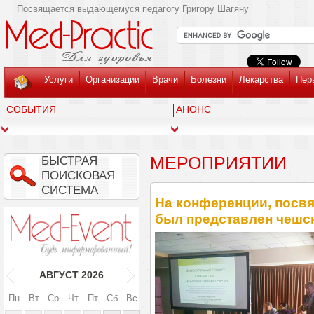
Посвящается выдающемуся педагогу Григору Шагяну
Услуги
Организации
Врачи
Болезни
Лекарства
Пер
СОБЫТИЯ
АНОНС
МЕРОПРИЯТИИ
БЫСТРАЯ
ПОИСКОВАЯ
СИСТЕМА
На конференции, посв
был представлен чешс
АВГУСТ
2026
Пн
Вт
Ср
Чт
Пт
Сб
Вс