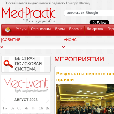
Посвящается выдающемуся педагогу Григору Шагяну
Услуги
Организации
Врачи
Болезни
Лекарства
Пер
СОБЫТИЯ
АНОНС
МЕРОПРИЯТИИ
БЫСТРАЯ
ПОИСКОВАЯ
СИСТЕМА
Результаты первого вс
врачей
АВГУСТ
2026
Пн
Вт
Ср
Чт
Пт
Сб
Вс