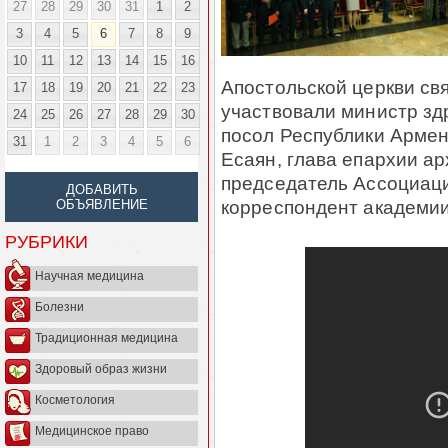
27
28
29
30
31
1
2
3
4
5
6
7
8
9
10
11
12
13
14
15
16
Апостольской церкви св
17
18
19
20
21
22
23
участвовали министр з
24
25
26
27
28
29
30
посол Республики Армен
31
1
2
3
4
5
6
Есаян, глава епархии а
председатель Ассоциаци
ДОБАВИТЬ
корреспондент академии
ОБЪЯВЛЕНИЕ
РУБРИКИ
Научная медицина
Болезни
Традиционная медицина
Здоровый образ жизни
Косметология
Медицинское право