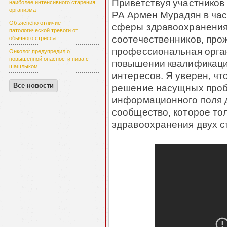
Приветствуя участников
наиболее интенсивного старения
организма
РА Армен Мурадян в част
Объяснено отличие
сферы здравоохранения 
патологической тревоги от
соотечественников, про
обычного стресса
профессиональная орган
Онколог предупредил о
повышенной опасности пива с
повышении квалификации
шашлыком
интересов. Я уверен, ч
Все новости
решение насущных проб
информационного поля 
сообщество, которое то
здравоохранения двух с