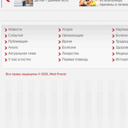
детей – данные ВОЗ
из влагалища:
причины и лечен
Новости
Услуги
Научна
События
Организации
Болезн
Публикации
Врачи
Традиц
Анонс
Болезни
Здоров
Aктуальная тема
Лекарства
Медици
У нас в гостях
Первая помощь
Истори
Все права защищены © 2026, Med-Practic