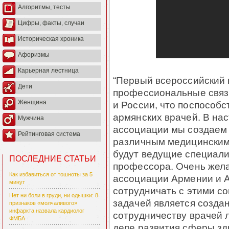
Алгоритмы, тесты
Цифры, факты, случаи
Историческая хроника
Афоризмы
Карьерная лестница
“Первый всероссийский 
Дети
профессиональные связ
Женщина
и России, что поспособ
армянских врачей. В на
Мужчина
ассоциации мы создаем
Рейтинговая система
различным медицинским
будут ведущие специалис
ПОСЛЕДНИЕ СТАТЬИ
профессора. Очень жела
Как избавиться от тошноты за 5
ассоциации Армении и 
минут
сотрудничать с этими с
Нет ни боли в груди, ни одышки: 8
задачей является созда
признаков «молчаливого»
инфаркта назвала кардиолог
сотрудничеству врачей 
ФМБА
деле развития сферы з