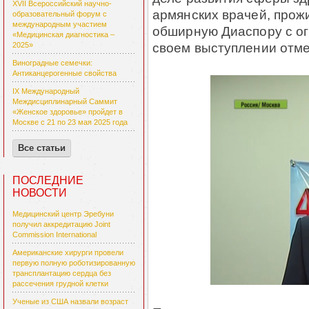
XVII Всероссийский научно-
армянских врачей, про
образовательный форум с
международным участием
обширную Диаспору с о
«Медицинская диагностика –
своем выступлении отме
2025»
Виноградные семечки:
Антиканцерогенные свойства
IX Международный
Междисциплинарный Саммит
«Женское здоровье» пройдет в
Москве с 21 по 23 мая 2025 года
Все статьи
ПОСЛЕДНИЕ
НОВОСТИ
Медицинский центр Эребуни
получил аккредитацию Joint
Commission International
Американские хирурги провели
первую полную роботизированную
трансплантацию сердца без
рассечения грудной клетки
Ученые из США назвали возраст