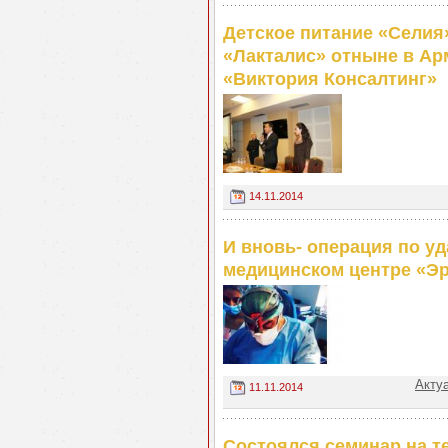
Детское питание «Селия
«Лакталис» отныне в Ар
«Виктория Консалтинг»
14.11.2014
И вновь- операция по у
медицинском центре «Э
Акту
11.11.2014
Состоялся семинар на т