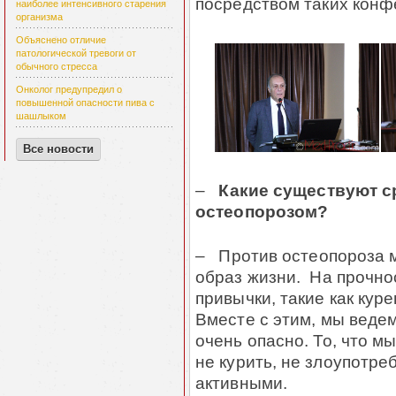
посредством таких конф
наиболее интенсивного старения
организма
Объяснено отличие
патологической тревоги от
обычного стресса
Онколог предупредил о
повышенной опасности пива с
шашлыком
Все новости
–
Какие существуют с
остеопорозом?
– Против остеопороза м
образ жизни. На прочно
привычки, такие как кур
Вместе с этим, мы ведем
очень опасно. То, что м
не курить, не злоупотре
активными.