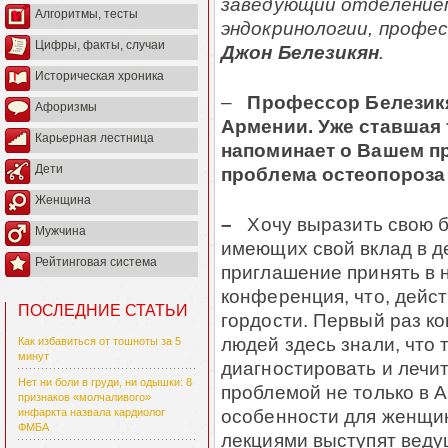
заведующий отделение
Алгоритмы, тесты
эндокринологии, профе
Цифры, факты, случаи
Джон Белезикян
.
Историческая хроника
–
Профессор Белезикя
Афоризмы
Армении. Уже ставшая
Карьерная лестница
напоминает о Вашем пр
Дети
проблема остеопороза
Женщина
–
Хочу выразить свою б
Мужчина
имеющих свой вклад в д
Рейтинговая система
приглашение принять в н
конференция, что, дейст
ПОСЛЕДНИЕ СТАТЬИ
гордости. Первый раз ко
людей здесь знали, что т
Как избавиться от тошноты за 5
минут
диагностировать и лечи
Нет ни боли в груди, ни одышки: 8
проблемой не только в А
признаков «молчаливого»
особенности для женщин
инфаркта назвала кардиолог
ФМБА
лекциями выступят веду