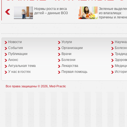
Нормы роста и веса
Зеленые выделе
детей – данные ВОЗ
из влагалища:
причины и лечен
Новости
Услуги
Научна
События
Организации
Болезн
Публикации
Врачи
Традиц
Анонс
Болезни
Здоров
Aктуальная тема
Лекарства
Медици
У нас в гостях
Первая помощь
Истори
Все права защищены © 2026, Med-Practic