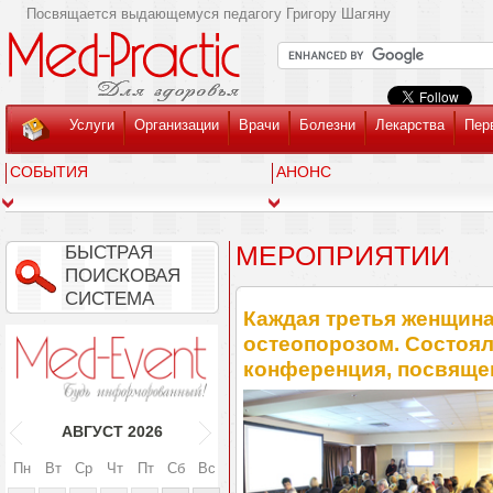
Посвящается выдающемуся педагогу Григору Шагяну
Услуги
Организации
Врачи
Болезни
Лекарства
Пер
СОБЫТИЯ
АНОНС
МЕРОПРИЯТИИ
БЫСТРАЯ
ПОИСКОВАЯ
СИСТЕМА
Каждая третья женщина
остеопорозом. Состоя
конференция, посвяще
АВГУСТ
2026
Пн
Вт
Ср
Чт
Пт
Сб
Вс