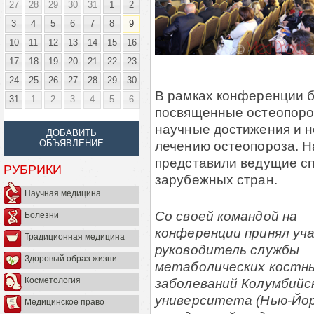
27
28
29
30
31
1
2
3
4
5
6
7
8
9
10
11
12
13
14
15
16
17
18
19
20
21
22
23
24
25
26
27
28
29
30
В рамках конференции б
31
1
2
3
4
5
6
посвященные остеопороз
научные достижения и 
ДОБАВИТЬ
лечению остеопороза. Н
ОБЪЯВЛЕНИЕ
представили ведущие сп
РУБРИКИ
зарубежных стран.
Научная медицина
Со своей командой на
Болезни
конференции принял уч
Традиционная медицина
руководитель службы
Здоровый образ жизни
метаболических костн
заболеваний Колумбийс
Косметология
университета (Нью-Йор
Медицинское право