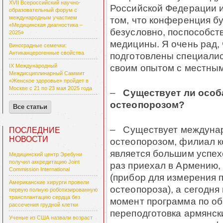
XVII Всероссийский научно-
Российской Федерации и
образовательный форум с
том, что конференция бу
международным участием
«Медицинская диагностика –
безусловно, поспособст
2025»
медицины. Я очень рад, 
Виноградные семечки:
Антиканцерогенные свойства
подготовлены специалис
своим опытом с местны
IX Международный
Междисциплинарный Саммит
«Женское здоровье» пройдет в
Москве с 21 по 23 мая 2025 года
–
Существует ли особ
остеопорозом?
Все статьи
– Существует междунар
ПОСЛЕДНИЕ
НОВОСТИ
остеопорозом, филиал к
является большим успехо
Медицинский центр Эребуни
получил аккредитацию Joint
раз приехал в Армению,
Commission International
(прибор для измерения п
Американские хирурги провели
остеопороза), а сегодня
первую полную роботизированную
трансплантацию сердца без
момент программа по об
рассечения грудной клетки
переподготовка армянск
Ученые из США назвали возраст