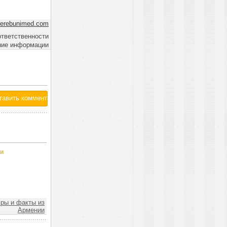
erebunimed.com
ответственности
ние информации
 и
ы и факты из
Армении