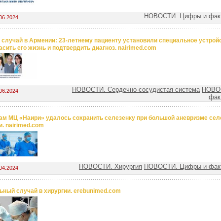
НОВОСТИ. Цифры и факт
06.2024
 случай в Армении: 23-летнему пациенту установили специальное устрой
асить его жизнь и подтвердить диагноз. nairimed.com
НОВОСТИ. Сердечно-сосудистая система
НОВО
06.2024
фак
ам МЦ «Наири» удалось сохранить селезенку при большой аневризме сел
и. nairimed.com
НОВОСТИ. Хирургия
НОВОСТИ. Цифры и факт
04.2024
ьный случай в хирургии. erebunimed.com