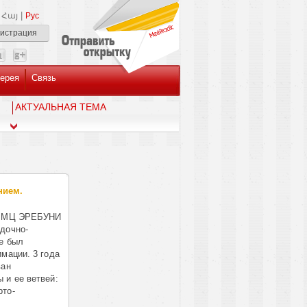
|
Հայ
Рус
гистрация
ерея
Связь
AКТУАЛЬНАЯ ТЕМА
нием.
 в МЦ ЭРЕБУНИ
дочно-
е был
мации. 3 года
ван
 и ее ветвей:
рто-