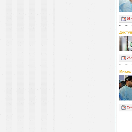
08.
Доступ
26.
Микаел
29.