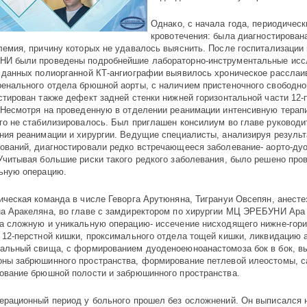
Однако, с начала года, периодичес
кровотечения: была диагностирован
лемия, причину которых не удавалось выяснить. После госпитализации
И были проведены подробнейшие лабораторно-инструментальные исс
 данных полиорганной КТ-ангиографии выявилось хроническое расслаи
енального отдела брюшной аорты, с наличием пристеночного свободног
стирован также дефект задней стенки нижней горизонтальной части 12-
 Несмотря на проведенную в отделении реанимации интенсивную терап
го не стабилизировалось. Был приглашен консилиум во главе руководи
ния реанимации и хирургии. Ведущие специалисты, анализируя резуль
ований, диагностировали редко встречающееся заболевание- аорто-ду
Учитывая большие риски такого редкого заболевания, было решено про
ьную операцию.
ическая команда в числе Геворга Арутюняна, Тигрануи Овсепян, анесте
а Аракеляна, во главе с замдиректором по хирургии МЦ ЭРЕБУНИ Ара
а сложную и уникальную операцию- иссечение нисходящего нижне-гори
 12-перстной кишки, проксимального отдела тощей кишки, ликвидацию 
альный свища, с формированием дуоденоеюноанастомоза бок в бок, в
ны забрюшинного пространства, формирование петлевой илеостомы, с
ование брюшной полости и забрюшинного пространства.
ерационный период у больного прошел без осложнений. Он выписался н