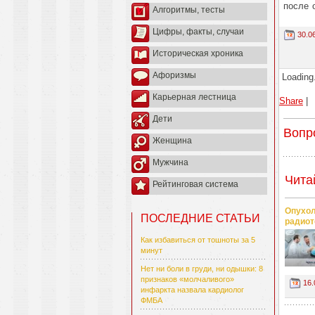
после 
Алгоритмы, тесты
Цифры, факты, случаи
30.0
Историческая хроника
Афоризмы
Loading.
Карьерная лестница
Share
|
Дети
Вопр
Женщина
Мужчина
Чита
Рейтинговая система
Опухол
ПОСЛЕДНИЕ СТАТЬИ
радиот
Как избавиться от тошноты за 5
минут
Нет ни боли в груди, ни одышки: 8
признаков «молчаливого»
16.
инфаркта назвала кардиолог
ФМБА