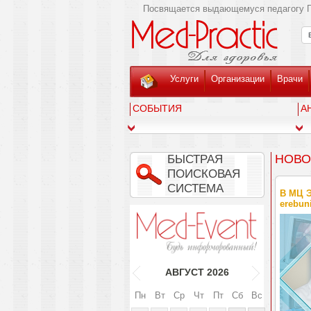
Посвящается выдающемуся педагогу Г
Услуги
Организации
Врачи
СОБЫТИЯ
А
НОВО
БЫСТРАЯ
ПОИСКОВАЯ
СИСТЕМА
В МЦ 
erebun
АВГУСТ
2026
Пн
Вт
Ср
Чт
Пт
Сб
Вс