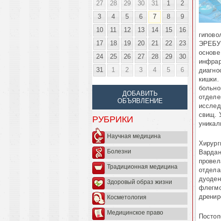
27
28
29
30
31
1
2
3
4
5
6
7
8
9
10
11
12
13
14
15
16
гипово
17
18
19
20
21
22
23
ЭРЕБУН
основе
24
25
26
27
28
29
30
инфрар
31
1
2
3
4
5
6
диагно
кишки.
больно
ДОБАВИТЬ
отделе
ОБЪЯВЛЕНИЕ
исслед
свищ. 
РУБРИКИ
уникал
Научная медицина
Хирург
Болезни
Вардан
провел
Традиционная медицина
отдела
дуоден
Здоровый образ жизни
флегмо
дренир
Косметология
Медицинское право
Постоп