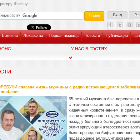
ригору Шагяну
Вход
Ре
Болезни
Лекарства
Первая помощь
Новости
Публикации
Гал
НОНС
У НАС В ГОСТЯХ
СТИ
ЭРЕБУНИ спасена жизнь мужчины с редко встречающимся заболева
imed.com
65-летний мужчина был перевезен
с тяжелом состоянии с острым желу
кишечным кровотечением, и сразу ж
госпитализирован в отделение реани
назад у больного было диагностиро
облитерирующий атеросклероз аорты
было проведено бифуркационное ао
подвздошное аллошунтирование.