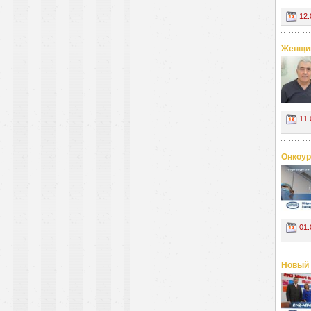
12.
Женщин
11.
Онкоур
01.
Новый 