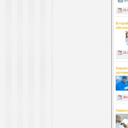
21.
Второй
обезоп
21.
Хирург
артери
30.
Уникал