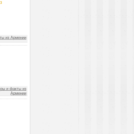
23
ы из Армении
ы и факты из
Армении