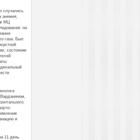
ки случались
а анемия,
 в МЦ
ледования: на
вание
о газа. Был
перстной
ию, состояние
телей
таты
оденальный
вести
зиолога
 Варданяном,
зонтального
аорто-
ыявление
анацию и
а 11 день