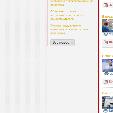
наиболее интенсивного старения
25.
организма
Объяснено отличие
патологической тревоги от
В родд
обычного стресса
Онколог предупредил о
повышенной опасности пива с
шашлыком
18.
Все новости
Новое 
12.
Онколо