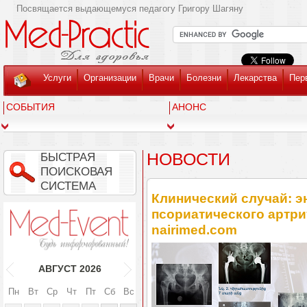
Посвящается выдающемуся педагогу Григору Шагяну
Услуги
Организации
Врачи
Болезни
Лекарства
Пер
СОБЫТИЯ
АНОНС
НОВОСТИ
БЫСТРАЯ
ПОИСКОВАЯ
СИСТЕМА
Клинический случай: э
псориатического артри
nairimed.com
АВГУСТ
2026
Пн
Вт
Ср
Чт
Пт
Сб
Вс