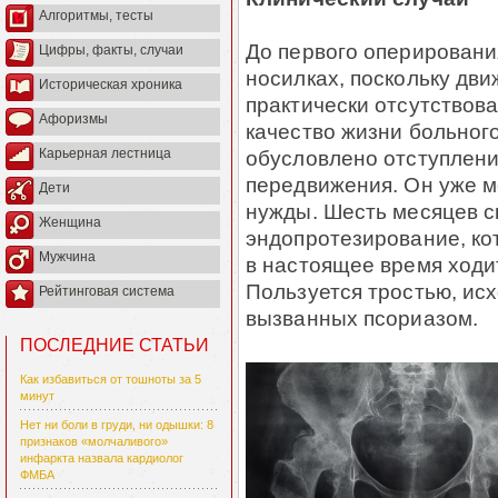
Алгоритмы, тесты
До первого оперировани
Цифры, факты, случаи
носилках, поскольку дв
Историческая хроника
практически отсутствов
Афоризмы
качество жизни больног
обусловлено отступлен
Карьерная лестница
передвижения. Он уже м
Дети
нужды. Шесть месяцев с
Женщина
эндопротезирование, ко
Мужчина
в настоящее время ходит
Пользуется тростью, ис
Рейтинговая система
вызванных псориазом.
ПОСЛЕДНИЕ СТАТЬИ
Как избавиться от тошноты за 5
минут
Нет ни боли в груди, ни одышки: 8
признаков «молчаливого»
инфаркта назвала кардиолог
ФМБА