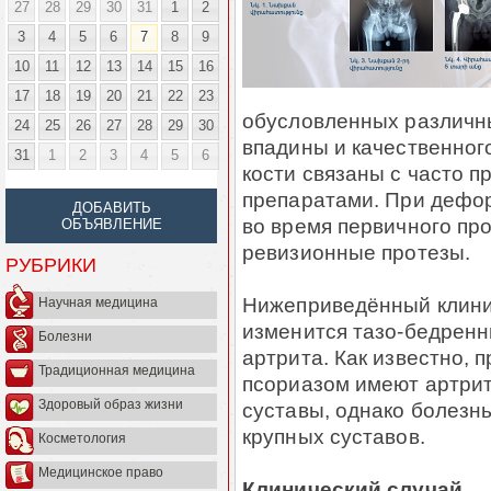
27
28
29
30
31
1
2
3
4
5
6
7
8
9
10
11
12
13
14
15
16
17
18
19
20
21
22
23
обусловленных различ
24
25
26
27
28
29
30
впадины и качественног
31
1
2
3
4
5
6
кости связаны с часто
препаратами. При дефо
ДОБАВИТЬ
во время первичного пр
ОБЪЯВЛЕНИЕ
ревизионные протезы.
РУБРИКИ
Нижеприведённый клинич
Научная медицина
изменится тазо-бедренн
Болезни
артрита. Как известно,
Традиционная медицина
псориазом имеют артри
Здоровый образ жизни
суставы, однако болезнь
крупных суставов.
Косметология
Медицинское право
Клинический случай