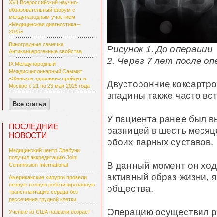
XVII Всероссийский научно-
образовательный форум с
международным участием
«Медицинская диагностика –
2025»
Виноградные семечки:
Рисунок 1. 
Антиканцерогенные свойства
2. Через 7 лет после о
IX Международный
Междисциплинарный Саммит
«Женское здоровье» пройдет в
Двусторонние коксартр
Москве с 21 по 23 мая 2025 года
впадины также часто вс
Все статьи
У пациента ранее был 
ПОСЛЕДНИЕ
разницей в шесть месяц
НОВОСТИ
обоих парных суставов.
Медицинский центр Эребуни
получил аккредитацию Joint
В данный момент он ход
Commission International
активный образ жизни, 
Американские хирурги провели
первую полную роботизированную
общества.
трансплантацию сердца без
рассечения грудной клетки
Операцию осуществил р
Ученые из США назвали возраст