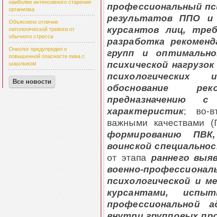
наиболее интенсивного старения
профессиональный пс
организма
результатов ППО и 
Объяснено отличие
курсантов лиц, тре
патологической тревоги от
обычного стресса
разработка рекомен
Онколог предупредил о
групп и оптимально
повышенной опасности пива с
психической нагрузок
шашлыком
психологических
Все новости
обоснование ре
предназначению с
характеристик
; во-
важными качествами (
формированию ПВК,
воинской специально
от этапа
раннего выя
военно-профессионал
психологической и ме
курсантами, испы
профессиональной а
внутри групповых пр