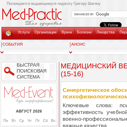
Посвящается выдающемуся педагогу Григору Шагяну
Услуги
Организации
Врачи
Болезни
Лекарства
Пер
СОБЫТИЯ
АНОНС
МЕДИЦИНСКИЙ ВЕС
БЫСТРАЯ
ПОИСКОВАЯ
(15-16)
СИСТЕМА
Синергетическое обосн
психофизиологическом
Ключевые слова:
пс
эффективность учебно
АВГУСТ
2026
военно-профессионал
Пн
Вт
Ср
Чт
Пт
Сб
Вс
важные качества