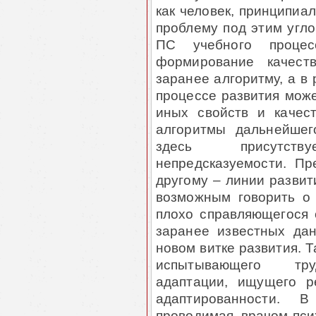
как человек, принципиал
проблему под этим угло
ПС учебного процес
формирование качест
заранее алгоритму, а в
процессе развития може
иных свойств и качес
алгоритмы дальнейшег
здесь присутств
непредсказуемости. Пр
другому – линии развит
возможным говорить о 
плохо справляющегося 
заранее известных да
новом витке развития. Т
испытывающего труд
адаптации, ищущего р
адаптированности. 
проводимая врачом-пси