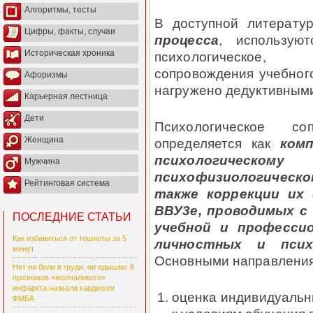
Алгоритмы, тесты
В доступной литерату
Цифры, факты, случаи
процесса
, используют
Историческая хроника
психологическое, п
сопровождения учебного
Афоризмы
нагружено дедуктивным
Карьерная лестница
Дети
Психологическое со
Женщина
определяется как
ком
психологическом
Мужчина
психофизиологическ
Рейтинговая система
также коррекции их 
ВВУ3е, проводимых 
ПОСЛЕДНИЕ СТАТЬИ
учебной и професси
Как избавиться от тошноты за 5
личностных и псих
минут
Основными направления
Нет ни боли в груди, ни одышки: 8
признаков «молчаливого»
инфаркта назвала кардиолог
оценка индивидуальн
ФМБА