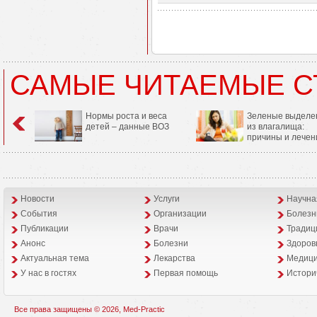
САМЫЕ ЧИТАЕМЫЕ С
Нормы роста и веса
Зеленые выделе
детей – данные ВОЗ
из влагалища:
причины и лечен
Новости
Услуги
Научна
События
Организации
Болезн
Публикации
Врачи
Традиц
Анонс
Болезни
Здоров
Aктуальная тема
Лекарства
Медици
У нас в гостях
Первая помощь
Истори
Все права защищены © 2026, Med-Practic