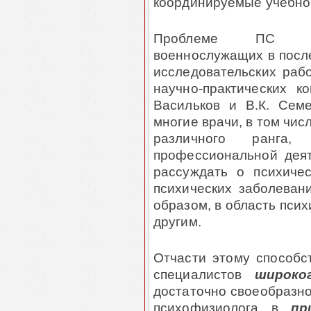
координируемые учебно
Проблеме ПС про
военнослужащих в посл
исследовательских рабо
научно-практических к
Васильков и В.К. Сем
многие врачи, в том чи
различного ранга
профессиональной дея
рассуждать о психиче
психических заболевани
образом, в область псих
другим.
Отчасти этому способс
специалистов
широк
достаточно своеобразно
психофизиолога в
при