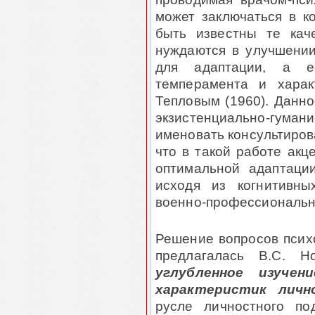
может заключаться в ко
быть известны те кач
нуждаются в улучшении,
для адаптации, а е
темперамента и харак
Тепловым (1960). Данн
экзистенциально-гуман
именовать консультиров
что в такой работе акц
оптимальной адаптаци
исходя из когнитивны
военно-профессионально
Решение вопросов психо
предлагалась В.С. Н
углубленное изучени
характеристик личн
русле личностного по