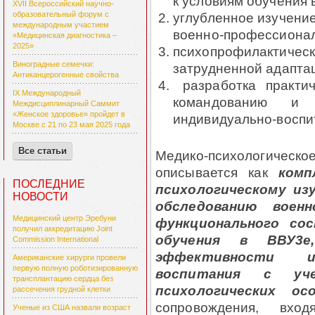
к условиям обучения 
XVII Всероссийский научно-
углубленное изучение
образовательный форум с
международным участием
военно-профессионал
«Медицинская диагностика –
2025»
психопрофилактичес
Виноградные семечки:
затрудненной адапта
Антиканцерогенные свойства
разработка практи
IX Международный
командованию и 
Междисциплинарный Саммит
«Женское здоровье» пройдет в
индивидуально-воспит
Москве с 21 по 23 мая 2025 года
Все статьи
Медико-психологическ
описывается как
комп
ПОСЛЕДНИЕ
психологическому из
НОВОСТИ
обследованию воен
Медицинский центр Эребуни
функционального со
получил аккредитацию Joint
обучения в ВВУ3е
Commission International
эффективности и
Американские хирурги провели
первую полную роботизированную
воспитания с уч
трансплантацию сердца без
психологических ос
рассечения грудной клетки
сопровождения, вход
Ученые из США назвали возраст