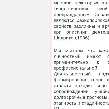
мнению некоторых авт
типологических св
неоправданным. Справ
являются разнопорядко
свойств различны и вр
при описании деятел
Шадриков,1996).
Мы считаем, что кажд
личностный имеют с
применительно к о
профессиональной 
Деятельностный под
формирование, коррекци
отчасти находит свое
сопровождении учеб
долгосрочные прогнозы,
этапность и стадийност
[4].