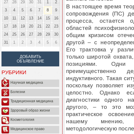
27
28
29
30
31
1
2
В настоящее время теор
3
4
5
6
7
8
9
сопровождения (ПС) де
10
11
12
13
14
15
16
процесса, остается 
17
18
19
20
21
22
23
областей психофизиоло
общим кризисом отече
24
25
26
27
28
29
30
другой – с неопределе
31
1
2
3
4
5
6
Его трактовка у разл
только широтой охвата
ДОБАВИТЬ
ОБЪЯВЛЕНИЕ
позициями. Одни и
преимущественно д
РУБРИКИ
индуктивного. Такая сит
Научная медицина
поскольку позволяет из
целостно. Однако е
Болезни
диагностики одного н
Традиционная медицина
другого, – то это мо
Здоровый образ жизни
практическое освоен
Косметология
нашему мнению, 
методологическую после
Медицинское право