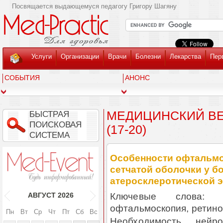
Посвящается выдающемуся педагогу Григору Шагяну
Услуги
Организации
Врачи
Болезни
Лекарства
Пер
СОБЫТИЯ
АНОНС
МЕДИЦИНСКИЙ ВЕС
БЫСТРАЯ
ПОИСКОВАЯ
(17-20)
СИСТЕМА
Особенности офтальмо
сетчатой оболочки у б
атеросклеротической 
Ключевые слова: ди
АВГУСТ
2026
офтальмоскопия, ретино
Пн
Вт
Ср
Чт
Пт
Сб
Вс
Необходимость нейро