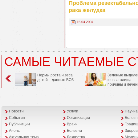
Проблема резектабельно
рака желудка
16.04.2004
САМЫЕ ЧИТАЕМЫЕ С
Нормы роста и веса
Зеленые выделе
детей – данные ВОЗ
из влагалища:
причины и лечен
Новости
Услуги
Научна
События
Организации
Болезн
Публикации
Врачи
Традиц
Анонс
Болезни
Здоров
Aктуальная тема
Лекарства
Медици