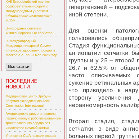
XVII Всероссийский научно-
гипертензией – подскок
образовательный форум с
международным участием
иной степени.
«Медицинская диагностика –
2025»
Виноградные семечки:
Для оценки патолог
Антиканцерогенные свойства
пользовались общепри
IX Международный
Стадия функциональных
Междисциплинарный Саммит
«Женское здоровье» пройдет в
ангиопатии сетчатки б
Москве с 21 по 23 мая 2025 года
группы и у 25 – второй 
26,7 и 62,5% от общег
Все статьи
часто описываемых с
ПОСЛЕДНИЕ
сужение ретинальных ар
НОВОСТИ
что приводило к нар
сторону увеличения
Медицинский центр Эребуни
получил аккредитацию Joint
неравномерность калибр
Commission International
Американские хирурги провели
первую полную роботизированную
Вторая стадия, стади
трансплантацию сердца без
сетчатки, в виде анги
рассечения грудной клетки
больных первой группы и
Ученые из США назвали возраст