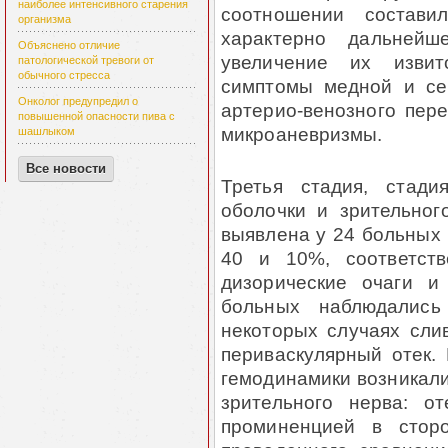
наиболее интенсивного старения
соотношении состав
организма
характерно дальнейш
Объяснено отличие
увеличение их извит
патологической тревоги от
обычного стресса
симптомы медной и сер
Онколог предупредил о
артерио-венозного пере
повышенной опасности пива с
микроаневризмы.
шашлыком
Все новости
Третья стадия, стади
оболочки и зрительног
выявлена у 24 больных 
40 и 10%, соответств
дизорические очаги 
больных наблюдались 
некоторых случаях сли
периваскулярный отек.
гемодинамики возникал
зрительного нерва: о
проминенцией в сторо