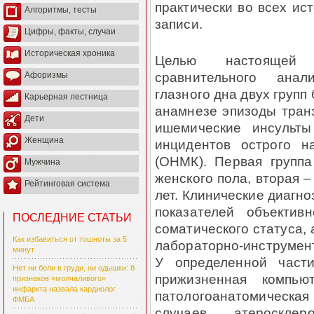
практически во всех ис
Алгоритмы, тесты
записи.
Цифры, факты, случаи
Историческая хроника
Целью настоящей 
сравнительного анал
Афоризмы
глазного дна двух групп
Карьерная лестница
анамнезе эпизоды тран
Дети
ишемические инсульт
Женщина
инцидентов острого н
(ОНМК). Первая группа
Мужчина
женского пола, вторая –
Рейтинговая система
лет. Клинические диагн
показателей объектив
ПОСЛЕДНИЕ СТАТЬИ
соматического статуса, 
Как избавиться от тошноты за 5
лабораторно-инструмен
минут
У определенной част
Нет ни боли в груди, ни одышки: 8
прижизненная компью
признаков «молчаливого»
инфаркта назвала кардиолог
патологоанатомическая 
ФМБА
случаев атеросклер