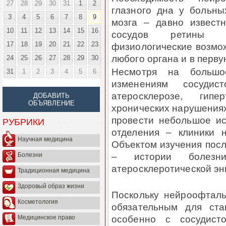
27
28
29
30
31
1
2
глазного дна у больны
3
4
5
6
7
8
9
мозга – давно извест
10
11
12
13
14
15
16
сосудов ретины н
17
18
19
20
21
22
23
физиологические возмо
любого органа и в перву
24
25
26
27
28
29
30
Несмотря на большо
31
1
2
3
4
5
6
изменениям сосуди
атеросклерозе, гип
ДОБАВИТЬ
ОБЪЯВЛЕНИЕ
хронических нарушениях
провести небольшое и
РУБРИКИ
отделения – клиники 
Научная медицина
Объектом изучения посл
– истории болезни
Болезни
атеросклеротической эн
Традиционная медицина
Здоровый образ жизни
Поскольку нейроофталь
Косметология
обязательным для ста
особенно с сосудисто
Медицинское право