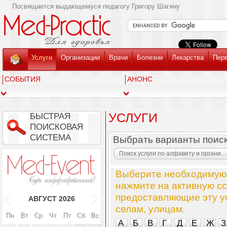
Посвящается выдающемуся педагогу Григору Шагяну
Услуги
Организации
Врачи
Болезни
Лекарства
Пер
СОБЫТИЯ
АНОНС
УСЛУГИ
БЫСТРАЯ
ПОИСКОВАЯ
СИСТЕМА
Выбрать варианты поис
Поиск услуги по алфавиту и организациям
Выберите необходимую 
нажмите на активную сс
предоставляющие эту ус
АВГУСТ
2026
селам, улицам.
Пн
Вт
Ср
Чт
Пт
Сб
Вс
А
Б
В
Г
Д
Е
Ж
З