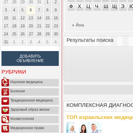
27
28
29
30
31
1
2
Ф
Х
Ц
Ч
Ш
Щ
Э
3
4
5
6
7
8
9
10
11
12
13
14
15
16
Йога
17
18
19
20
21
22
23
24
25
26
27
28
29
30
Результаты поиска
31
1
2
3
4
5
6
ДОБАВИТЬ
ОБЪЯВЛЕНИЕ
РУБРИКИ
Научная медицина
Болезни
Традиционная медицина
КОМПЛЕКСНАЯ ДИАГНО
Здоровый образ жизни
ТОП израильских медици
Косметология
Медицинское право