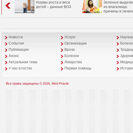
Нормы роста и веса
Зеленые выделе
детей – данные ВОЗ
из влагалища:
причины и лечен
Новости
Услуги
Научна
События
Организации
Болезн
Публикации
Врачи
Традиц
Анонс
Болезни
Здоров
Aктуальная тема
Лекарства
Медици
У нас в гостях
Первая помощь
Истори
Все права защищены © 2026, Med-Practic