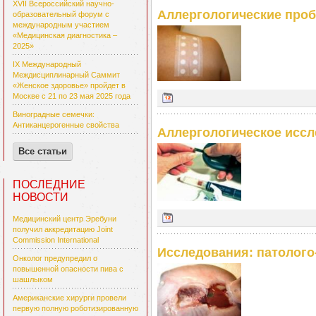
XVII Всероссийский научно-
Аллергологические про
образовательный форум с
международным участием
«Медицинская диагностика –
2025»
IX Международный
Междисциплинарный Саммит
«Женское здоровье» пройдет в
Москве с 21 по 23 мая 2025 года
Виноградные семечки:
Антиканцерогенные свойства
Аллергологическое иссл
Все статьи
ПОСЛЕДНИЕ
НОВОСТИ
Медицинский центр Эребуни
получил аккредитацию Joint
Commission International
Исследования: патолого
Онколог предупредил о
повышенной опасности пива с
шашлыком
Американские хирурги провели
первую полную роботизированную