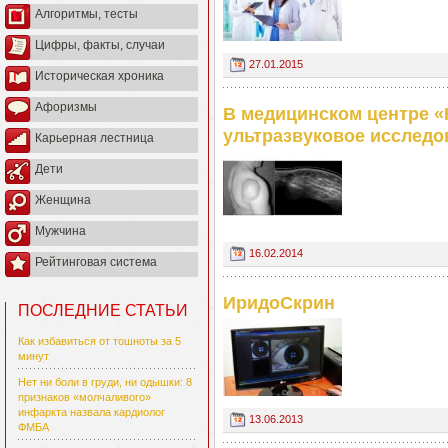
Алгоритмы, тесты
Цифры, факты, случаи
27.01.2015
Историческая хроника
Афоризмы
В медицинском центре «
ультразвуковое исследо
Карьерная лестница
Дети
Женщина
Мужчина
16.02.2014
Рейтинговая система
ИридоСкрин
ПОСЛЕДНИЕ СТАТЬИ
Как избавиться от тошноты за 5
минут
Нет ни боли в груди, ни одышки: 8
признаков «молчаливого»
инфаркта назвала кардиолог
13.06.2013
ФМБА