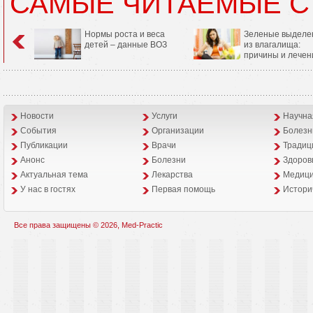
САМЫЕ ЧИТАЕМЫЕ С
Нормы роста и веса
Зеленые выделе
детей – данные ВОЗ
из влагалища:
причины и лечен
Новости
Услуги
Научна
События
Организации
Болезн
Публикации
Врачи
Традиц
Анонс
Болезни
Здоров
Aктуальная тема
Лекарства
Медици
У нас в гостях
Первая помощь
Истори
Все права защищены © 2026, Med-Practic