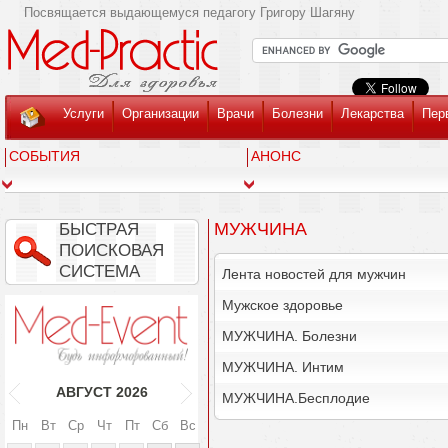
Посвящается выдающемуся педагогу Григору Шагяну
Услуги
Организации
Врачи
Болезни
Лекарства
Пер
СОБЫТИЯ
АНОНС
МУЖЧИНА
БЫСТРАЯ
ПОИСКОВАЯ
СИСТЕМА
Лента новостей для мужчин
Мужское здоровье
МУЖЧИНА. Болезни
МУЖЧИНА. Интим
АВГУСТ
2026
МУЖЧИНА.Бесплодие
Пн
Вт
Ср
Чт
Пт
Сб
Вс