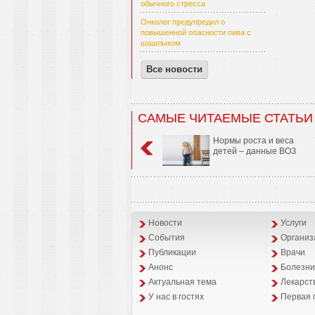
обычного стресса
Онколог предупредил о
повышенной опасности пива с
шашлыком
Все новости
САМЫЕ ЧИТАЕМЫЕ СТАТЬИ
Нормы роста и веса
детей – данные ВОЗ
Новости
Услуги
События
Организ
Публикации
Врачи
Анонс
Болезни
Aктуальная тема
Лекарст
У нас в гостях
Первая 