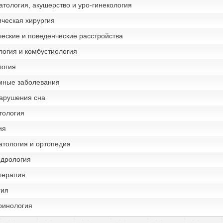
тология, акушерство и уро-гинекология
ческая хирургия
еские и поведенческие расстройства
логия и комбустиология
логия
мные заболевания
нарушения сна
тология
ия
атология и ортопедия
ндрология
терапия
гия
ринология