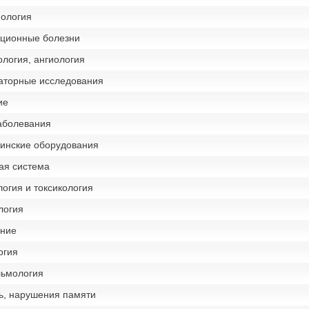
ология
ционные болезни
логия, ангиология
аторные исследования
ие
аболевания
инские оборудования
ая система
огия и токсикология
логия
ние
огия
ьмология
ь, нарушения памяти