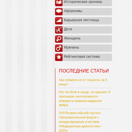
Историческая хроника
Афоризмы
Карьерная лестница
Дети
Женщина
Мужчина
Рейтинговая система
ПОСЛЕДНИЕ СТАТЬИ
Как избавиться от тошноты за 5
минут
Нет ни боли в груди, ни одышки: 8
признаков «молчаливого»
инфаркта назвала кардиолог
ФМБА
XVII Всероссийский научно-
образовательный форум с
международным участием
«Медицинская диагностика –
2025»