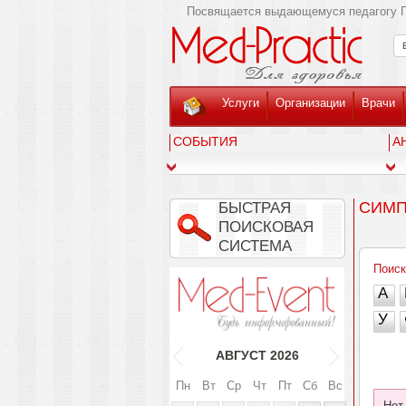
Посвящается выдающемуся педагогу Г
Услуги
Организации
Врачи
СОБЫТИЯ
А
СИМ
БЫСТРАЯ
ПОИСКОВАЯ
СИСТЕМА
Поиск
А
У
АВГУСТ
2026
Пн
Вт
Ср
Чт
Пт
Сб
Вс
Нет