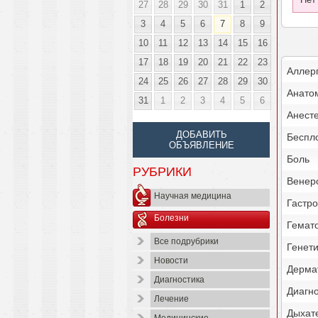
27
28
29
30
31
1
2
3
4
5
6
7
8
9
10
11
12
13
14
15
16
17
18
19
20
21
22
23
Аллер
24
25
26
27
28
29
30
Анато
31
1
2
3
4
5
6
Анест
ДОБАВИТЬ
Беспл
ОБЪЯВЛЕНИЕ
Боль
РУБРИКИ
Венер
Научная медицина
Гастро
Болезни
Гемат
Все подрубрики
Генет
Новости
Дерма
Диагностика
Диагн
Лечение
Дыхат