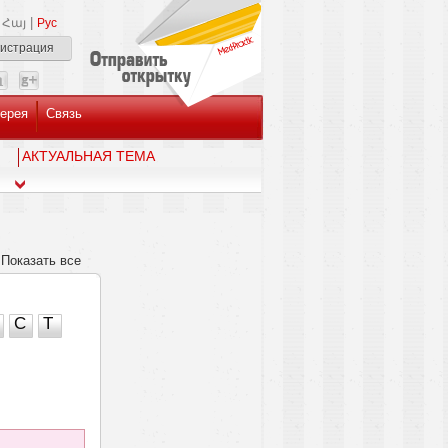
|
Հայ
Рус
гистрация
ерея
Связь
AКТУАЛЬНАЯ ТЕМА
Показать все
С
Т