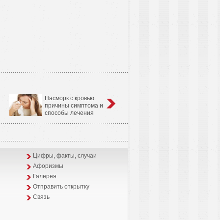
Насморк с кровью:
Анатомо-физиологические
причины симптома и
особенности сердечно-
способы лечения
сосудистой системы у детей
Цифры, факты, случаи
Афоризмы
Галерея
Отправить открытку
Связь