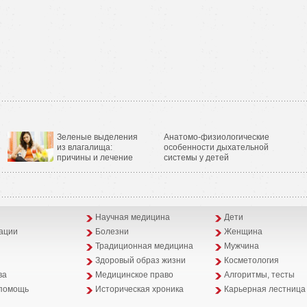
Зеленые выделения
Анатомо-физиологические
из влагалища:
особенности дыхательной
причины и лечение
системы у детей
Научная медицина
Дети
ации
Болезни
Женщина
Традиционная медицина
Мужчина
Здоровый образ жизни
Косметология
ва
Медицинское право
Алгоритмы, тесты
помощь
Историческая хроника
Карьерная лестница