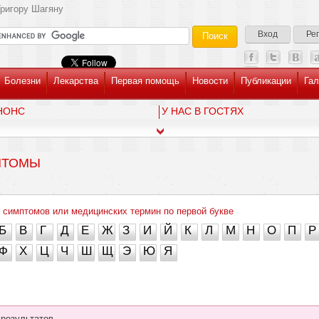
ригору Шагяну
Вход
Ре
Болезни
Лекарства
Первая помощь
Новости
Публикации
Гал
НОНС
У НАС В ГОСТЯХ
ПТОМЫ
 симптомов или медицинских термин по первой букве
Б
В
Г
Д
Е
Ж
З
И
Й
К
Л
М
Н
О
П
Р
Ф
Х
Ц
Ч
Ш
Щ
Э
Ю
Я
 результатов