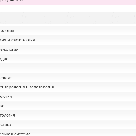
гология
мия и физиология
езиология
одие
ология
энтерология и гепатология
ология
ика
тология
остика
ельная система