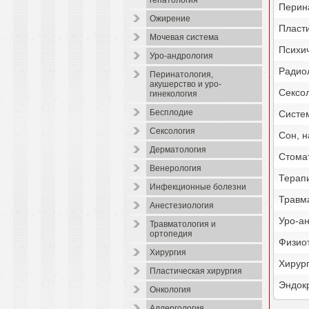
гепатология
Перина
Ожирение
Пласти
Мочевая система
Психич
Уро-андрология
Радио
Перинатология,
акушерство и уро-
Сексо
гинекология
Бесплодие
Систе
Сексология
Сон, 
Дерматология
Стома
Венерология
Терап
Инфекционные болезни
Травм
Анестезиология
Уро-а
Травматология и
ортопедия
Физио
Хирургия
Хирур
Пластическая хирургия
Эндок
Онкология
Аллергология