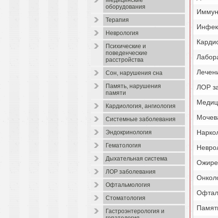
Медицинские
оборудования
Иммун
Терапия
Инфек
Неврология
Кардио
Психические и
поведенческие
Лабор
расстройства
Лечен
Сон, нарушения сна
Память, нарушения
ЛОР з
памяти
Медиц
Кардиология, ангиология
Мочев
Системные заболевания
Наркол
Эндокринология
Гематология
Невро
Дыхательная система
Ожире
ЛОР заболевания
Онкол
Офтальмология
Офтал
Стоматология
Памят
Гастроэнтерология и