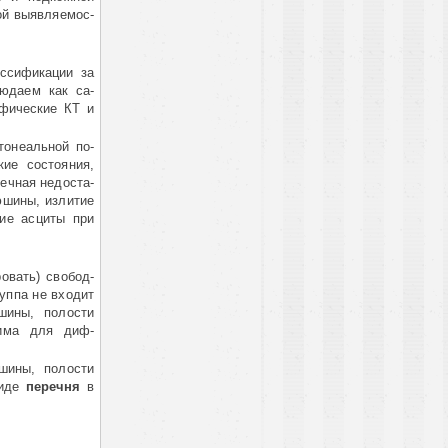
й выявля­емос­
ссификации за
юдаем как са­
ифические КТ и
тонеальной по­
кие состояния,
ная не­дос­та­
­шины, излитие
кие асциты при
вать) сво­бод­
уппа не входит
ны, по­лос­ти
дима для диф­
шины, полости
иде
перечня
в