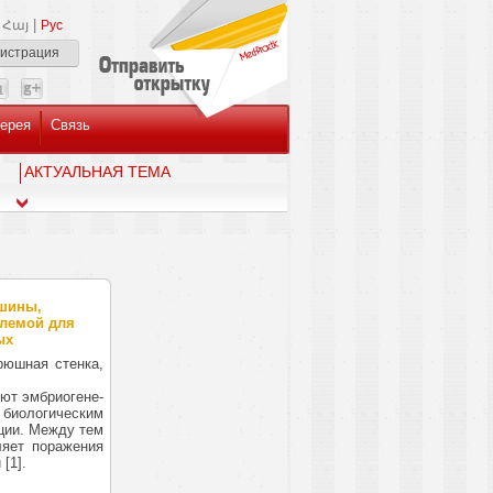
|
Հայ
Рус
гистрация
ерея
Связь
AКТУАЛЬНАЯ ТЕМА
юшины,
млемой для
ых
рюшная стенка,
т эмбри­огене­
оло­ги­чес­ким
­ции. Между тем
я­ет поражения
[1].