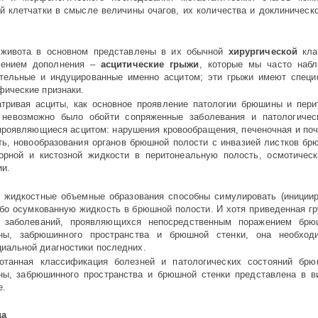
й клетчатки в смысле величины очагов, их количества и доклиническо
живота в основном представлены в их обычной
хирургической
кла
чением дополнения –
асцитические гры­жи
, которые мы часто набл
­тельные и индуцированные именно ас­ци­том; эти грыжи имеют спец
фические признаки.
тривая асциты, как основное прояв­ле­ние патологии брюшины и пери
 невозможно было обойти сопря­жен­ные заболевания и патологичес
проявляющиеся асцитом: нарушения кровообращения, печеночная и почеч
ть, новообразования органов брюш­ной полости с инвазией листков брю
орной и кистозной жид­кос­ти в перитонеальную полость, ос­мо­ти­чес
ии.
 жидкостные объемные образования способны симулировать (иницииро
бо осумкованную жидкость в брюш­ной полости. И хотя приведенная гр
 заболеваний, проявляющихся непосредственным поражением брюши
ны, забрюшинного пространства и брюшной стенки, она необхо
иальной диагностики последних.
отанная классификация болезней и патологических состояний брю
ы, забрюшинного пространства и брюш­ной стенки представлена в в
е.
ца