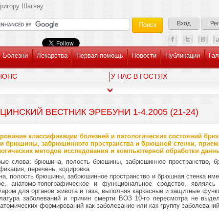
ригору Шагяну
Вход
Ре
Болезни
Лекарства
Первая помощь
Новости
Публикации
Гал
НОНС
У НАС В ГОСТЯХ
ЦИНСКИЙ ВЕСТНИК ЭРЕБУНИ 1-4.2005 (21-24)
ование классификации болезней и патологических состояний бр
и брюшины, забрюшинного пространства и брюшной стенки, прие
огических методов исследования и компьютерной обработки данн
ые слова: брюшина, полость брюшины, забрюшинное пространство, б
фикация, перечень, кодировка
а, полость брюшины, забрюшинное пространство и брюшная стенка имею
ое, анатомо-топографическое и функциональное сродство, являясь би
уаром для органов живота и таза, выполняя каркасные и защитные функ
латура заболеваний и причин смерти ВОЗ 10-го пересмотра не выдел­
натомических формирований как заболевание или как группу заболеваний 