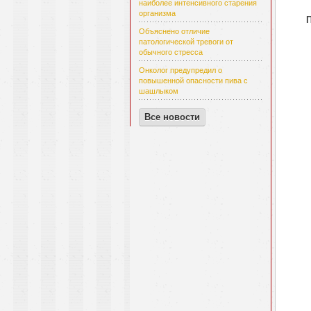
наиболее интенсивного старения
организма
Объяснено отличие
патологической тревоги от
обычного стресса
Онколог предупредил о
повышенной опасности пива с
шашлыком
Все новости