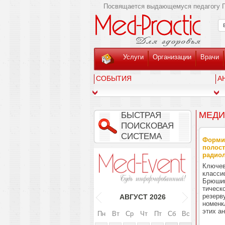
Посвящается выдающемуся педагогу Г
Услуги
Организации
Врачи
СОБЫТИЯ
А
МЕДИ
БЫСТРАЯ
ПОИСКОВАЯ
СИСТЕМА
Формир
полост
радиол
Ключев
класси
Брюшин
тическ
резерв
АВГУСТ
2026
номенк
этих а
Пн
Вт
Ср
Чт
Пт
Сб
Вс