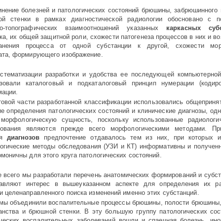
нение болезней и патологических состояний брюшины, забрюшинного пр
й стенки в рамках диагнос­ти­ческой радиологии обосновано с п
о-топографических взаимоотно­ше­ний указанных
каркасных суб
ка, их общей защитной роли, схожести патогенеза процессов в них и в
анения процесса от одной суб­стан­ции к другой, схожести мор
ата, формирующего изображение.
стематизации разработки и удобства ее последующей компьютерной
зовали каталоговый и подкаталоговый принцип нумерации (кодиро
ации.
товой части разработанной клас­си­фи­ка­ции использовались общеприня
кие определения патологических сос­то­яний и клинические диагнозы, одн
морфологическую сущность, поскольку использованные радиологи
ования являются прежде всего морфологическими методами. При 
ня
диагнозов
предпочтение отда­ва­лось тем из них, при которых 
огические методы обследования (УЗИ и КТ) информативны и полученн
моничны для этого круга патоло­ги­ческих состояний.
 всего мы разработали перечень анатомических формирований и субста
авляют интерес в вышеука­зан­ном аспекте для определения их ради
и целенаправленного поиска изменений именно этих субстанций.
мы объединили воспалительные про­цес­сы брюшины, полости брюшины, 
анства и брюшной стенки. В эту большую группу патологических сос
ческих воспалительных за­бо­леваний вошли и спаечная болезнь, ино­