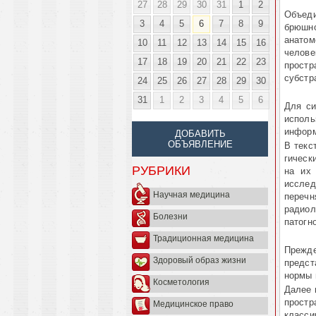
27
28
29
30
31
1
2
Объеди
3
4
5
6
7
8
9
брюшно
анатом
10
11
12
13
14
15
16
челове
17
18
19
20
21
22
23
простр
субстр
24
25
26
27
28
29
30
31
1
2
3
4
5
6
Для си
исполь
информ
ДОБАВИТЬ
ОБЪЯВЛЕНИЕ
В текс
ги­чес
РУБРИКИ
на их 
исслед
Научная медицина
переч
радиол
Болезни
патогно
Традиционная медицина
Прежде
Здоровый образ жизни
предст
нормы 
Косметология
Далее 
простр
Медицинское право
класси