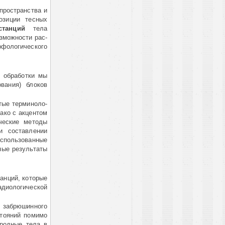
ос­транст­ва и
озиции тесных
станций
тела
озможности рас­
фологического
 обработки мы
вания) блоков
тые термино­ло­
ако с ак­центом
ческие методы
состав­ле­нии
использованные
ые резуль­таты
нций, кото­рые
оло­ги­чес­кой
забрю­шин­ного
то­яний помимо
род­ные тела в