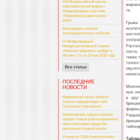
XVII Всероссийский научно-
жирово
образовательный форум с
ти.
международным участием
«Медицинская диагностика –
2025»
Грыжи 
исклю
Виноградные семечки:
Антиканцерогенные свойства
мостоя
эхогра
IX Международный
Рассма
Междисциплинарный Саммит
«Женское здоровье» пройдет в
лости,
Москве с 21 по 23 мая 2025 года
также 
точнос
Все статьи
овулят
кахекс
ПОСЛЕДНИЕ
Многие
НОВОСТИ
ную ли
Медицинский центр Эребуни
в круг
получил аккредитацию Joint
брюши
Commission International
ференц
Американские хирурги провели
Разраб
первую полную роботизированную
брюшин
трансплантацию сердца без
таблиц
рассечения грудной клетки
Ученые из США назвали возраст
Табли