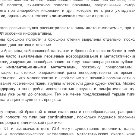
ой полости, эхинококкоз полости брюшины, забрюшинный фибр
ма при анаэробной инфек­ции и др., которые не строго укладыва
гии, однако имеют схожее
кли­ни­­ческое
течение и прогноз.
оков развития пупка рас­сма­три­ваются лишь часто выявляемые, при 
ЗИ особенно информативны.
мы брюшной полости и брюшной стенки выделены отдельно, поско
нная диагностика и лечение.
и брюшины, забрюшинной клетчатки и брюшной стенки вобрали в себ
ее часто выявляемые первичные новообразования и метастатические 
рецидивирующие ново­обра­зо­вания по ходу послеоперационных рубцов.
али
имплантационными метастазами
, поскольку предполага
тацию на стенках операционной раны не­посредственно во время х
ельства, что маловероятно и необъясни­мо с позиций возможности а
о­ва­ния иссеченной ткани, группы клеток или даже одной клетки. Мож
адержку
в зоне рубца иссеченностью сосудов и лимфатических пу
азы уже были до операции. Тем не менее предложенный термин типичн
окализацию и сущность процесса.
пу опухолей брюшной стенки вклю­че­ны и новообразования, распрос
ой полости по типу
per continuitatem
, поскольку подобное осложне
но редко в клинической практике.
 КТ и высокочастотного УЗИ могут существенно дополнить данны
и и морфологического исследования метастатических очагов кож