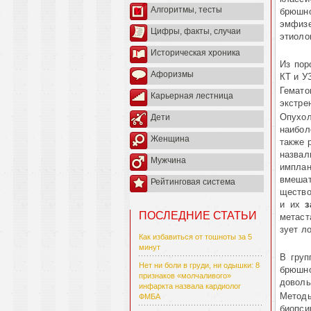
Алгоритмы, тесты
брюшн
эмфизе
Цифры, факты, случаи
этиоло
Историческая хроника
Из пор
Афоризмы
КТ и У
Гемато
Карьерная лестница
экстре
Опухол
Дети
наибол
Женщина
также 
назв
Мужчина
имплан
вмешат
Рейтинговая система
щест­в
и их
з
ПОСЛЕДНИЕ СТАТЬИ
метаст
зует л
Как избавиться от тошноты за 5
минут
В груп
Нет ни боли в груди, ни одышки: 8
брюшн
признаков «молчаливого»
доволь
инфаркта назвала кардиолог
Методы
ФМБА
биопси