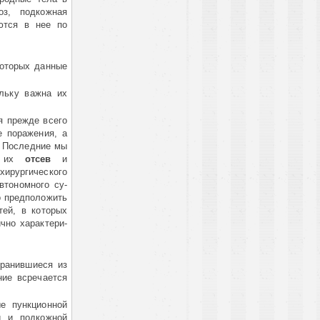
оз, подкожная
ются в нее по
которых данные
льку важна их
я прежде всего
пора­же­ния, а
 Пос­ледние мы
ем их
отсев
и
ирургического
втономного су­
но предположить
тей, в которых
о харак­те­ри­
транившиеся из
ние всречается
е пункционной
и и подкожной