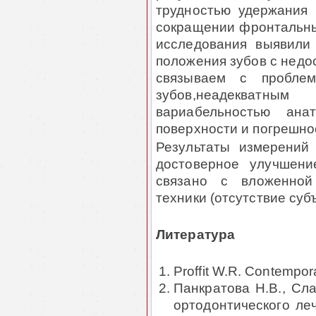
трудностью удер­жания
сокращении фронтальных
исследования выявили 
положе­ния зубов с нед
связываем с пробле
зубов,неадекватным
вариабельностью ана­
поверх­ности и погрешн
Результаты измерений 
достоверное улучшени
связано с вложенной
техники (отсутствие суб
Литература
Proffit W.R. Contempor
Панкратова Н.В., Сла
ортодонтического ле