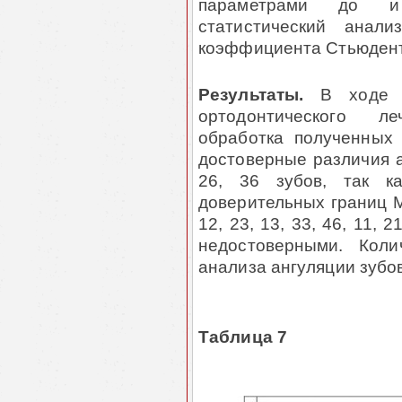
параметрами до и 
статистический анали
коэффициента Стью­ден­
Результаты.
В ходе а
ортодонтического ле
обработка полученных 
досто­вер­ные различия а
26, 36 зубов, так к
доверительных границ М
12, 23, 13, 33, 46, 11, 
недостоверными. Коли
анализа ангуля­ции зубов
Таблица 7