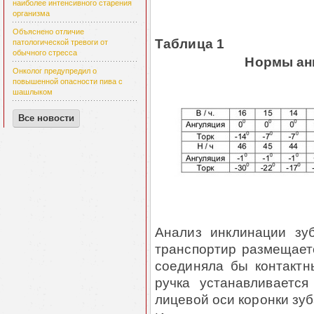
наиболее интенсивного старения
организма
Объяснено отличие
Таблица 1
патологической тревоги от
обычного стресса
Нормы анг
Онколог предупредил о
повышенной опасности пива с
шашлыком
Все новости
Анализ инклинации зуб
транспортир размещаетс
сое­ди­няла бы контакт
ручка устанавливается
лицевой оси коронки зуб