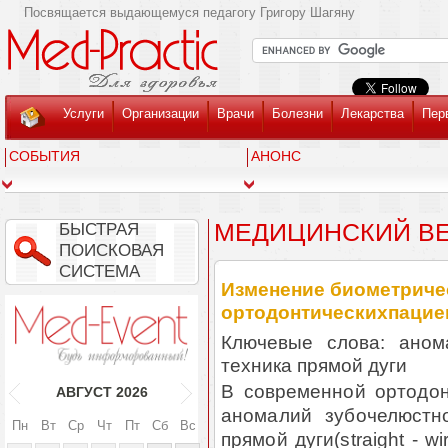
Посвящается выдающемуся педагогу Григору Шагяну
Услуги
Организации
Врачи
Болезни
Лекарства
Пер
СОБЫТИЯ
АНОНС
МЕДИЦИНСКИЙ ВЕС
БЫСТРАЯ
ПОИСКОВАЯ
СИСТЕМА
Изменение биометриче
ортодонтическихпациен
Ключевые слова: аном
техника прямой дуги
В современной ортодон
АВГУСТ
2026
аномалий зубочелюстн
Пн
Вт
Ср
Чт
Пт
Сб
Вс
прямой дуги(straight - 