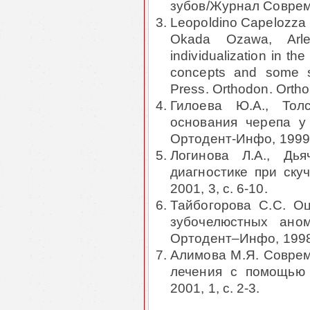
зубов/Жур­нал Соврем
Leopoldino Capelozza F
Okada Ozawa, Arle
individualization in the
concepts and some su
Press. Orthodon. Orthop
Гилоева Ю.А., Тол
основания черепа у
Ортодент-Инфо, 1999, 
Логинова Л.А., Дь
диагностике при ску
2001, 3, с. 6-10.
Тайбогорова С.С. Оц
зубочелюстных аном
Ортодент–Инфо, 1998, 
Алимова М.Я. Соврем
лечения с помощью 
2001, 1, с. 2-3.