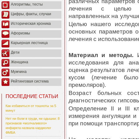
различных параметров о
Алгоритмы, тесты
лече­ния с целью 
Цифры, факты, случаи
направленных на улучше
Целью нашего исследов
Историческая хроника
основных параметров ок
Афоризмы
лечения с использованием
Карьерная лестница
Дети
Материал и методы.
исследования для ана
Женщина
оценка резуль­татов ле
Мужчина
кусом (лечение было
Рейтинговая система
премоляров).
Возраст больных сос
ПОСЛЕДНИЕ СТАТЬИ
диагностических гипсовы
Как избавиться от тошноты за 5
Определение II и III 
минут
измерения ангуляции и 
Нет ни боли в груди, ни одышки: 8
при помощи транспортир
признаков «молчаливого»
инфаркта назвала кардиолог
ФМБА