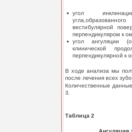
угол инклинаци
угла,образованног
вестибулярной повер
перпендикуляром к ок
угол ангуляции (о
клинической прод
перпендикулярной к ок­
В ходе анализа мы пол
после лечения всех зубо
Количественные данные 
3.
Таблица 2
Ангуляция 