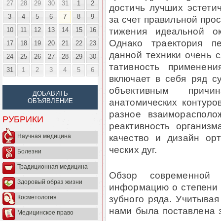
27
28
29
30
31
1
2
достичь лучших эстети
3
4
5
6
7
8
9
за счет правиль­ной про
ти­жения идеальной о
10
11
12
13
14
15
16
Однако траектория п
17
18
19
20
21
22
23
данной техники очень с
24
25
26
27
28
29
30
татив­ность применен
31
1
2
3
4
5
6
включает в себя ряд с
объективным при­ч
ДОБАВИТЬ
анатомических контуров
ОБЪЯВЛЕНИЕ
разное взаиморасполож
РУБРИКИ
реактивность организ
качество и ди­зайн орт
Научная медицина
ческих дуг.
Болезни
Традиционная медицина
Обзор современной л
Здоровый образ жизни
информацию о степени д
зубного ряда. Учитывая
Косметология
нами была поставлена з
Медицинское право