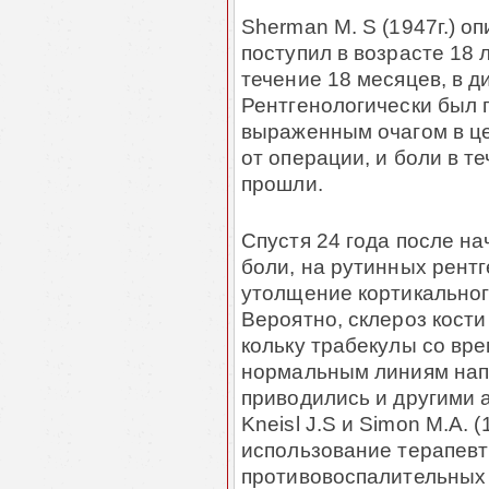
Sherman M. S (1947г.) оп
поступил в возрасте 18 
течение 18 месяцев, в д
Рентгенологически был п
выраженным очагом в це
от операции, и боли в т
прошли.
Спустя 24 года после н
боли, на рутинных рент
утолщение кортикальног
Вероятно, склероз кости 
коль­ку трабекулы со вр
нормальным линиям нап­
приводились и другими а
Kneisl J.S и Simon M.A. (
использование терапевт
противовоспалительных 