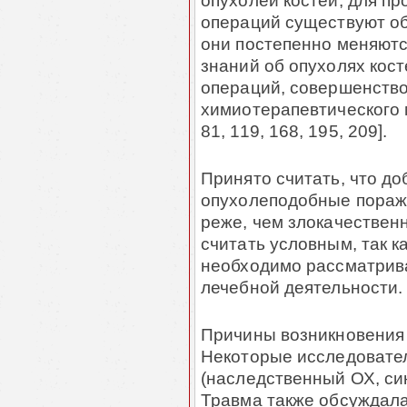
опухолей костей, для пр
операций существуют об
они постепенно меня­ют
зна­ний об опухолях кос
операций, совершенство
химиотерапевтического ме­
81, 119,­ 168, 195,­­ 209].
Принято считать, что д
опухолеподобные пора­же
реже, чем злокачественн
считать условным, так к
необходимо рассматри­в
лечебной деятель­ности.
Причины возникновения
Некоторые исследо­ва­т
(наследственный ОХ, с
Травма также обсуж­дала