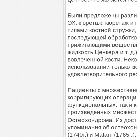
Были предложены различ
ЭХ: кюретаж, кюретаж и
типами кост­ной стружки
последующей обработко
прижигающими вещест­ва
жид­кость Ценкера и т. д.
вовлеченной кости. Неко
использовании только к
удовлетворительного ре­з
Пациенты с множествен
корригирующих операция
функциональных, так и к
произведенных мно­жест
Остеохондрома. Из дост
упоминания об остеохон
(1740г.) и Matani (1765г.