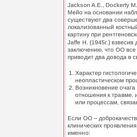
Jackson A.E., Dockerty M.
Мейо на основании набл
существуют два соверше
локализованный костны
картину при рентгеновск
Jaffe H. (1945г.) взвеси
заключению, что ОО все 
приводит два до­вода в с
Характер гистологиче
неопластическом про
Возникновение очага 
отношения к травме,
или процессам, связа
Если ОО – доброкачестве
клинических проявления,
именно: