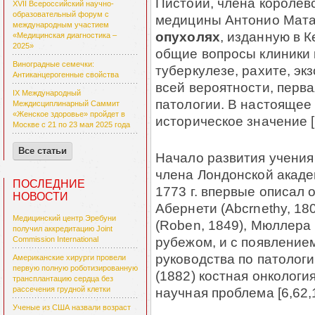
Пистойи, члена королев
XVII Всероссийский научно-
образовательный форум с
медицины Антонио Матам
международным участием
опухолях
, изданную в К
«Медицинская диагностика –
2025»
общие вопросы клиники 
Виноградные семечки:
туберкулезе, рахите, экз
Антиканцерогенные свойства
всей вероятности, перва
IX Международный
патоло­гии. В настоящее
Междисциплинарный Саммит
«Женское здоровье» пройдет в
историческое значение [
Москве с 21 по 23 мая 2025 года
Все статьи
Начало развития учения 
члена Лондонской ака­де­
ПОСЛЕДНИЕ
1773 г. впервые описал 
НОВОСТИ
Абернети (Abcrnethy, 180
Медицинский центр Эребуни
(Roben, 1849), Мюллера (
получил аккредитацию Joint
рубежом, и с появлением
Commission International
руководства по патологи
Американские хирурги провели
первую полную роботизированную
(1882) костная онко­ло­г
трансплантацию сердца без
научная проблема [6,62,
рассечения грудной клетки
Ученые из США назвали возраст