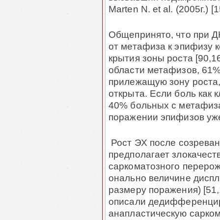
Marten N. et al. (2005г.) [1
Общепринято, что при Д
от метафиза к эпи­физу 
крытия зоны роста [90,16
области метафизов, 61
прилежащую зону роста, 
открыта. Если боль как 
40% больных с метафиза
поражении эпифизов уже 
Рост ЭХ после созреван
предполагает злокачест
саркоматозного перерож
ональ­но величине диспл
размеру поражения) [51,1
опи­сали дедифференцир
анапластическую саркому