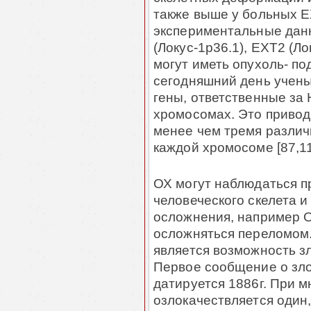
также выше у больных E
экспериментальные данн
(Локус-1p36.1), EXT2 (Ло
могут иметь опухоль- по
сегодняшний день учены
гены, ответственные за
хромосомах. Это приводи
менее чем тремя раз­лич
каждой хромосоме [87,11
ОХ могут наблюдаться пр
человеческого скелета 
осложнения, например 
ос­лож­няться переломом
является возможность зл
Первое сообще­ние о зл
датируется 1886г. При 
озлокачествляется один, 