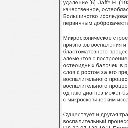
удаление [6]. Jaffe H. (1
ка­чествен­ное, остеоблас
Большинство исследова­т
первичным доброкачеств
Микроскопическое строе
признаков воспаления и
бластоматозного процес
элементов с построение
остеоидных балочек, в р
слоя с ростом за его пре
воспали­тель­ного проце
воспалительного процес
однако диагноз мо­жет 
с микроскопическим иссл
Существует и другая тр
воспалительный процесс