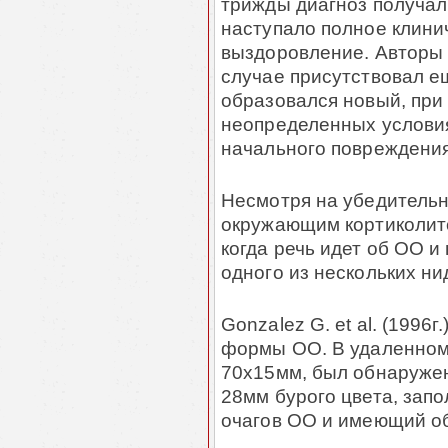
трижды диагноз получал
наступало полное клиниче
выздоровление. Авторы п
случае присутствовал е
обра­зо­вался новый, пр
неопределенных условия
начального повреждения 
Несмотря на убедительн
окружающим кортико­ли­
когда речь идет об ОО и
одного из нескольких ни
Gonzalez G. et al. (1996
формы ОО. В удаленном
70х15мм, был обнаруже
28мм бурого цвета, зап
очагов ОО и имеющий об