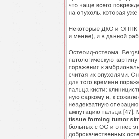
что чаще всего поврежд
на опухоль, которая уже п
Некоторые ДКО и ОППК в
и менее), и в данной ра
Остеоид-остеома. Bergstr
патологическую картину
поражения к эмбриональ
считая их опухолями. О
для того времени пора­ж
пальца кисти; клиницист
ную саркому и, к сожал
неадекватную операцию:
ампутацию пальца [47]. Mi
tissue forming tumor si
больных с ОО и отнес эт
доброкачественных осте