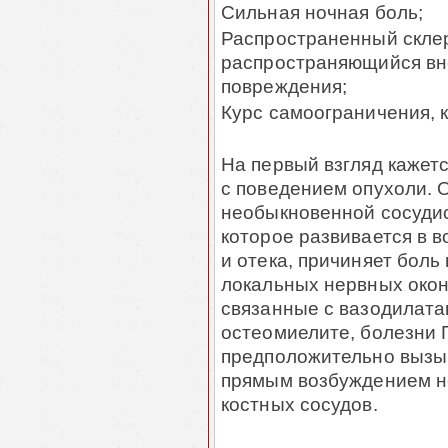
Сильная ночная боль;
Распространенный склер
распространяющийся вне
повреждения;
Курс самоограничения, к
На первый взгляд кажетс
с поведением опухоли. 
необыкновен­ной сосуди
которое развивается в в
и отека, причиняет бол
локаль­ных нервных окон
связанные с вазодилата
остеомиелите, болезни 
предположительно вы­зы­
прямым возбуждением не
костных сосудов.