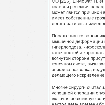
ОО [226]. El-Mowafi H. et 
краевая резекция параар
может явится при­чиной
имеет собственные гроз
дегенеративные изменени
Поражения позвоночника 
мышечной деформации и 
гиперлордоза, кифо­скол
конечностей и корешков
вогнутой стороне присут
конечном счете, вызы­в
эпифиза поз­вонка, веду
делающего искривление б
Многие хирурги считали,
успешной операции опух
вклю­чая реактивную зон
настоящему времени бол