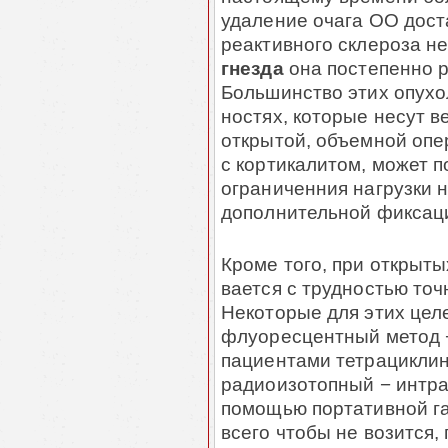
удаление очага ОО дост
реактивного склероза н
гнезда
она постепенно р
Большинство этих опухо
ностях, которые несут ве
открытой, объемной опе
с кортикалитом, может 
ограниченния нагрузки н
дополнительной фикса­ци
Кроме того, при открытых
вается с трудностью то
Некоторые для этих целе
флуоресцентный метод 
пациентами тетрациклина
радиоизотопный − интра
помощью портативной гам
всего чтобы не возится