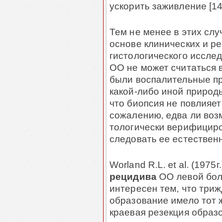
ускорить заживление [14
Тем не менее в этих слу
основе клинических и ре
гистологичес­кого иссле
ОО не может считаться в
были воспалитель­ные п
какой-либо иной природ
что биопсия не повлияет
сожалению, едва ли возм
тологически верифициро
следовать ее естествен
Worland R.L. et al. (1975
рецидива
ОО левой бол
интересен тем, что триж
образование имело тот 
краевая резекция образов