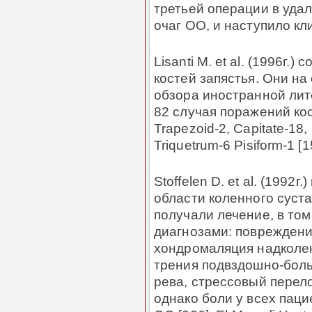
третьей операции в уда
очаг ОО, и наступило кл
Lisanti M. et al. (1996г.
костей запястья. Они н
обзора иностранной лит
82 случая поражений кос
Trapezoid-2, Capitate-18,
Triquetrum-6 Pisiform-1 [1
Stoffelen D. et al. (199
области коленного сус­т
получали лечение, в том
диагнозами: повреждения
хондромаляция надколен
трения подвздош­но-бол
рева, стрессовый перел
однако боли у всех паци