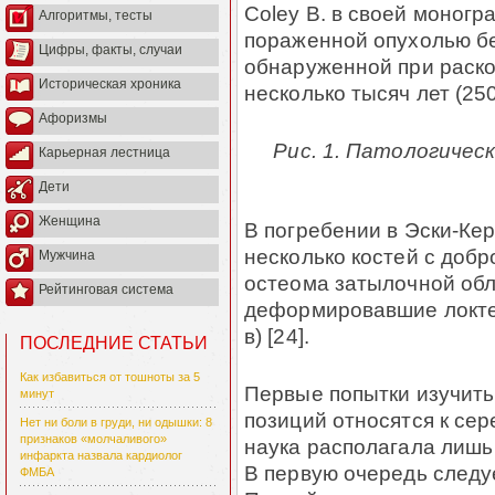
Coley В. в своей моног
Алгоритмы, тесты
пораженной опухолью бед
Цифры, факты, случаи
обна­ру­женной при раск
Историческая хроника
несколько тысяч лет (2500 
Афоризмы
Рис. 1. Патологичес
Карьерная лестница
Дети
Женщина
В погребении в Эски-Керм
несколько костей с доб
Мужчина
остеома затылочной обла
Рейтинговая система
деформировавшие локтеву
в) [24].
ПОСЛЕДНИЕ СТАТЬИ
Как избавиться от тошноты за 5
Первые попытки изучить
минут
позиций относятся к сере
Нет ни боли в груди, ни одышки: 8
признаков «молчаливого»
наука располагала лишь
инфаркта назвала кардиолог
В первую очередь след
ФМБА