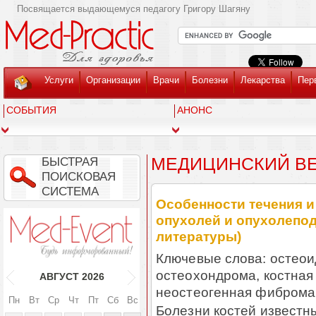
Посвящается выдающемуся педагогу Григору Шагяну
Услуги
Организации
Врачи
Болезни
Лекарства
Пер
СОБЫТИЯ
АНОНС
МЕДИЦИНСКИЙ ВЕС
БЫСТРАЯ
ПОИСКОВАЯ
СИСТЕМА
Особенности течения 
опухолей и опухолепо
литературы)
Ключевые слова: остеои
остеохондрома, костная
АВГУСТ
2026
неостеогенная фиброма,
Пн
Вт
Ср
Чт
Пт
Сб
Вс
Болезни костей известны