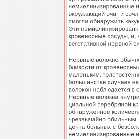
немиелинизированные н
окружающий очаг и сочл
смогли обнару­жить каку
Эти немиелинизированны
кровеносные сосуды, и, 
вегета­тив­ной нервной с
Нервные волокно обычно
близости от кровеносных
маленьким, толстостенн
большинстве случаев на
волокон наблюдается в 
Нервные волокна внутри
циаль­ной серебряной кр
обнаруженное количеств
чрезвычайно обильным. 
цента больных с безбол
немиелинизированные не