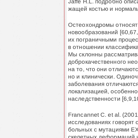
Jaffe H.L. под­робно опи
жащей костью и нормал
Остеохондромы относят 
новообразований [60,67,
их пограничными процесс
в отношении классифик
Мы склонны рассматри­в
доброкачест­вен­ного не
на то, что они отличают
но и клинически. Оди­н
заболевания отличаются
локализацией, особенно
наследственности [6,9,1
Francannet C. et al. (2001г
исследованиях говорят 
больных с мутациями EX
скелетных деформаций и