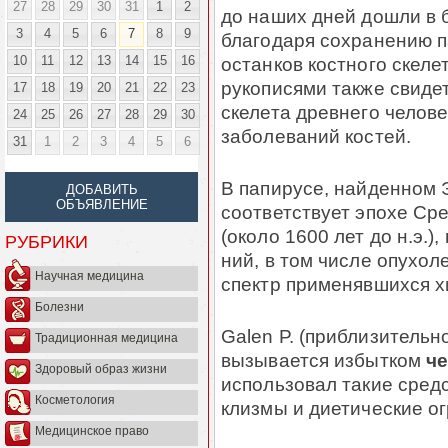
27
28
29
30
31
1
2
до наших дней дошли в 
3
4
5
6
7
8
9
благодаря сохранению п
10
11
12
13
14
15
16
ос­тан­ков костного скел
рукописями также свиде
17
18
19
20
21
22
23
скелета древнего челов
24
25
26
27
28
29
30
заболеваний костей.
31
1
2
3
4
5
6
В папирусе, найденном
ДОБАВИТЬ
ОБЪЯВЛЕНИЕ
соответствует эпохе Ср
(около 1600 лет до н.э.)
РУБРИКИ
ний, в том числе опухол
Научная медицина
спектр применявшихся хи
Болезни
Galen P. (приблизительно
Традиционная медицина
вызывается избытком
че
Здоровый образ жизни
использовал такие средс
Косметология
клизмы и диетические ог
Медицинское право