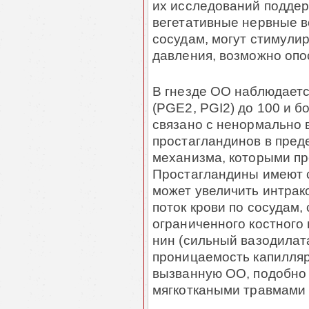
их исследований поддер
вегетативные нервные в
сосудам, могут сти­му­л
давле­ния, возможно опо
В гнезде ОО наблюдаетс
(PGE2, PGI2) до 100 и б
связано с ненормально в
простагландинов в пред
механизма, которыми пр
Прос­та­глан­дины имею
может увеличить интрак
поток крови по сосудам
ограниченного кост­ного 
нин (сильный вазодилата
проницаемость капилляро
вызванную ОО, подобно т
мягкоткаными травмами [