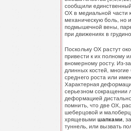
сообщили единственный
ОХ в медиальной части 
механическую боль, но 
подмышечной вены, парес
при движе­ниях в грудин
Поскольку ОХ растут око
привести к их полному и
вномерному росту. Из-з
длинных костей, многие
среднего роста или имею
Характерная деформация
серьезном сокращении л
деформацией дистальной
помнить, что две ОХ, ра
шеберцо­вой и малоберц
хрящевыми
шапками
, з
туннель, или вызвать п