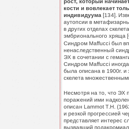
рост, который на­чи­на
кости и вовлекает тол
индивидуума
[134]. Изв
аутопсии в мета­физар­н
в дру­гих отделах скеле
эмбрионального хряща [6
Синдром Maffucci был вп
ненаследственный син­
ЭХ в сочетании с геманг
Синдром Maffucci иногда 
была описана в 1900г. и
скелета множественными 
Несмотря на то, что ЭХ 
поражений ими над­колен
описан Lammot T.H. (196
и резкой прогрессией че
пред­ставляет интерес с
вызвавший подакромиаль