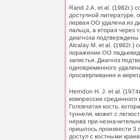
Rand J.A. et al. (1982г.)
доступной литературе, 
первая ОО удалена из д
пальца, а вторая через 
диагноза подтверждены г
Alcalay M. et al. (1982г
поражении ОО ладьевидн
запястья. Диагноз подтв
одновременного удале­н
просверливания и кюре­та
Herndon H. J. et al. (1974
компрессии срединного 
Головчатая кость, кото­
туннеля, может с легкос
нерва при незначительн
пришлось произвести 3 
доступ с костными крае