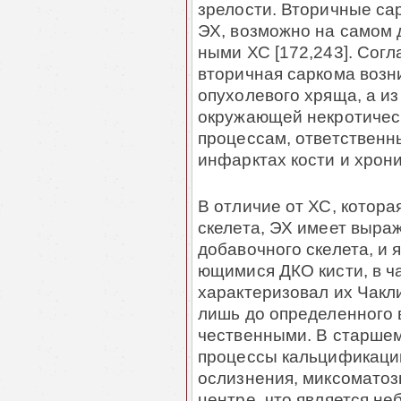
зрелости. Вторичные са
ЭХ, возможно на самом 
ными ХС [172,243]. Согл
вторичная саркома возн
опухолевого хряща, а из
окружающей некротическ
процессам, ответственн
инфарктах кости и хрони
В отличиe от ХС, котора
скелета, ЭХ имеет выра
добавочного ске­лета, и
ющимися ДКО кисти, в ча
характеризовал их Чакли
лишь до определен­ного 
чественными. В старшем
процессы кальцификаци
ослизнения, миксоматоз
центре, что является неб