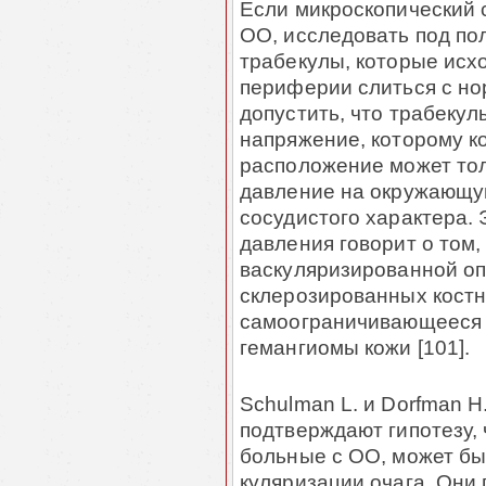
Если микроскопичес­кий
ОО, исследовать под по
трабекулы, которые исход
периферии слиться с н
допустить, что трабекул
напряжение, которому ко
расположение мо­жет тол
давление на окружающую 
сосудистого характера. 
давления говорит о том,
васкуляризированной оп
скле­рози­рован­ных кос
самоограничивающееся 
гемангиомы ко­жи [101].
Schulman L. и Dorfman H.
подтверждают гипотезу,
больные с ОО, может бы
куляри­зации очага. Они