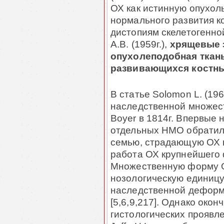
ОХ как истинную опухол
нормального развития кос
дистопиям скелетогенно
А.В. (1959г.),
хрящевые э
опухолеподобная ткань
разви­ва­ю­щихся кост
В статье Solomon L. (196
наследственной мно­жес
Boyer в 1814г. Впервые
отдельных НМО обратил в
семью, страдающую ОХ в 
работа ОХ круп­нейшего 
Множественную форму О
нозологическую единицу E
наследственной дефор
[5,6,9,217]. Однако око
гистологических проявле