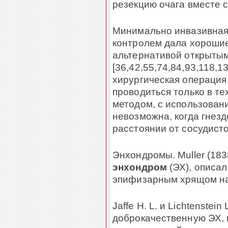
резекцию очага вместе с
Минимально инвазивная
контролем дала хорошие
альтернативой от­кры­­т
[36,42,55,74,84,93,118,1
хирургическая операция
проводиться только в те
методом, с использован
невозможна, когда гнезд
расстоянии от сосудисто
Энхондромы. Muller (183
энхондром
(ЭХ), описал
эпифизарным хрящом над
Jaffe H. L. и Lichtenstei
доброкачественную ЭХ, 