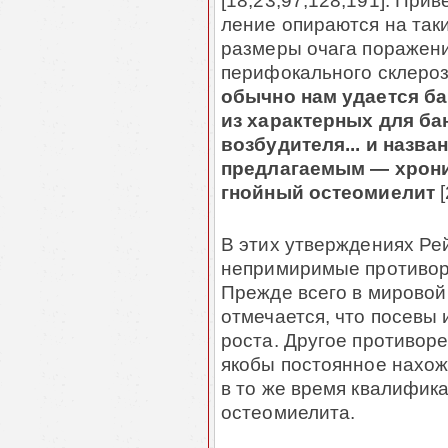
[18,23,97,128,191]. Прив
ление опираются на таки
размеры очага поражени
пери­фо­кального склероз
обычно нам удается ба
из характерных для ба
возбуди­теля... и назв
предлагаемым — хрони
гнойный остеомиелит
[
В этих утверждениях Рей
непримиримые противор
Прежде всего в мирово
отмечается, что посевы 
роста. Другое противоре
якобы постоянное нахож
в то же время квалифика
остеомиелита.