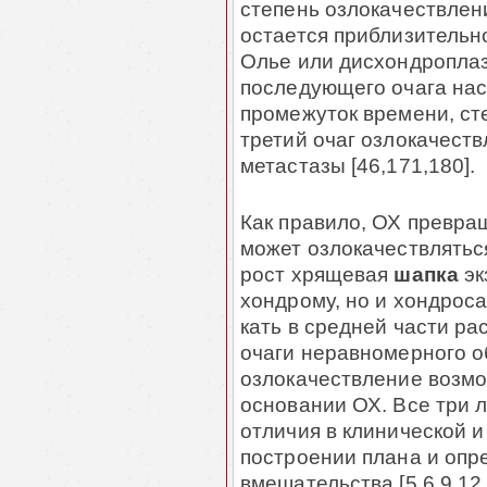
степень озлокачествлен
остается прибли­зи­тель­
Олье или дисхондроплаз
последующего очага нас
промежуток времени, ст
третий очаг озлокачест
метастазы [46,171,180].
Как правило, ОХ пре­вра
может озлокачествлятьс
рост хрящевая
шапка
эк
хондрому, но и хондрос
кать в средней части рас
очаги неравномерного об
озлокачествление возмо
основа­нии ОХ. Все три 
отличия в клинической и 
построении плана и опр
вмешательства [5,6,9,12,11