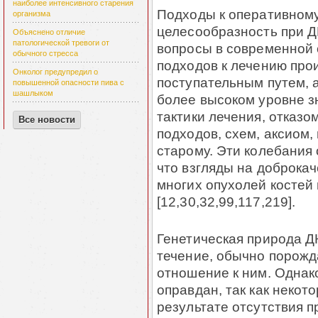
наиболее интенсивного старения
Подходы к оперативному
организма
целесообразность при 
Объяснено отличие
патологической тревоги от
вопро­сы в современной 
обычного стресса
подходов к лечению про
Онколог предупредил о
поступательным путем, 
повышенной опасности пива с
шашлыком
более высо­ком уровне 
тактики лечения, отказо
Все новости
подходов, схем, аксиом,
старому. Эти колебания
что взгляды на доброка­
многих опухолей костей
[12,30,32,99,117,219].
Генетическая природа ДК
течение, обычно порож­д
отношение к ним. Однак
оправдан, так как некот
результате отсутствия п