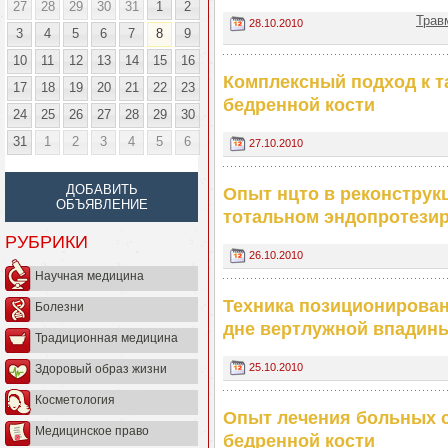
27
28
29
30
31
1
2
Трав
28.10.2010
3
4
5
6
7
8
9
10
11
12
13
14
15
16
Комплексный подход к т
17
18
19
20
21
22
23
бедренной кости
24
25
26
27
28
29
30
31
1
2
3
4
5
6
27.10.2010
ДОБАВИТЬ
Опыт нцто в реконструк
ОБЪЯВЛЕНИЕ
тотальном эндопротезир
РУБРИКИ
26.10.2010
Научная медицина
Техника позиционирован
Болезни
дне вертлужной впадин
Традиционная медицина
25.10.2010
Здоровый образ жизни
Косметология
Опыт лечения больных 
Медицинское право
бедренной кости