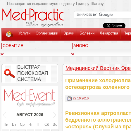
Посвящается выдающемуся педагогу Григору Шагяну
Услуги
Организации
Врачи
Болезни
Лекарства
Пер
СОБЫТИЯ
АНОНС
БЫСТРАЯ
Медицинский Вестник Эреб
ПОИСКОВАЯ
СИСТЕМА
Применение холоднопла
остеоартроза коленного
29.10.2010
Ревизионная артропласт
АВГУСТ
2026
бедренного аллотранспл
Пн
Вт
Ср
Чт
Пт
Сб
Вс
«octopus» (Cлучай из пр