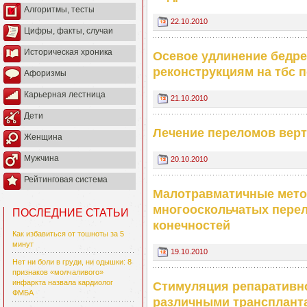
Алгоритмы, тесты
22.10.2010
Цифры, факты, случаи
Историческая хроника
Осевое удлинение бедре
реконструкциям на тбс 
Афоризмы
Карьерная лестница
21.10.2010
Дети
Лечение переломов вер
Женщина
Мужчина
20.10.2010
Рейтинговая система
Малотравматичные мето
многооскольчатых пере
ПОСЛЕДНИЕ СТАТЬИ
конечностей
Как избавиться от тошноты за 5
минут
19.10.2010
Нет ни боли в груди, ни одышки: 8
признаков «молчаливого»
инфаркта назвала кардиолог
Стимуляция репаративно
ФМБА
различными транспланта