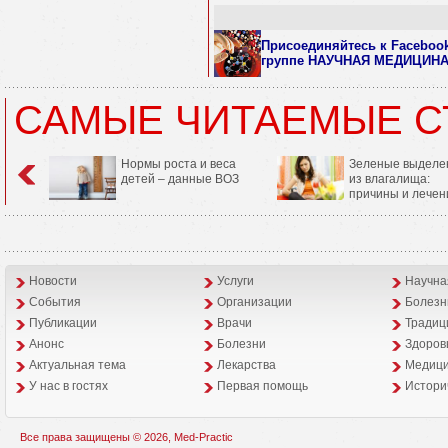
Присоединяйтесь к Faceboo
группе НАУЧНАЯ МЕДИЦИН
САМЫЕ ЧИТАЕМЫЕ С
Нормы роста и веса
Зеленые выделе
детей – данные ВОЗ
из влагалища:
причины и лечен
Новости
Услуги
Научна
События
Организации
Болезн
Публикации
Врачи
Традиц
Анонс
Болезни
Здоров
Aктуальная тема
Лекарства
Медици
У нас в гостях
Первая помощь
Истори
Все права защищены © 2026, Med-Practic