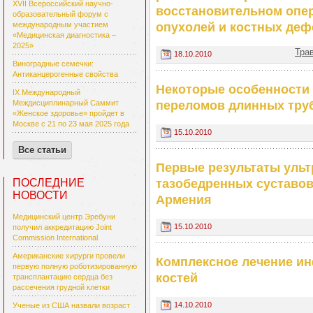
XVII Всероссийский научно-
восстановительном опе
образовательный форум с
опухолей и костных деф
международным участием
«Медицинская диагностика –
2025»
Тра
18.10.2010
Виноградные семечки:
Антиканцерогенные свойства
Некоторые особенности
IX Международный
переломов длинных труб
Междисциплинарный Саммит
«Женское здоровье» пройдет в
Москве с 21 по 23 мая 2025 года
15.10.2010
Все статьи
Первые результаты ульт
тазобедренных суставо
ПОСЛЕДНИЕ
НОВОСТИ
Армения
Медицинский центр Эребуни
15.10.2010
получил аккредитацию Joint
Commission International
Американские хирурги провели
Комплексное лечение и
первую полную роботизированную
костей
трансплантацию сердца без
рассечения грудной клетки
14.10.2010
Ученые из США назвали возраст