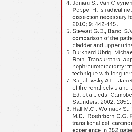
Joniau S., Van Cleynen
Poppel H. Is radical n
dissection necessary fo
2010; 9: 442-445.
Stewart G.D., Bariol S.V
comparison of the patho
bladder and upper urina
Burkhard Ubrig, Michae
Roth. Transurethral appr
nephroureterectomy: tra
technique with long-ter
Sagalowsky A.L., Jarre
of the renal pelvis and
Ed, et al., eds. Campbe
Saunders; 2002: 2851.
Hall M.C., Womack S., 
M.D., Roehrborn C.G. Pr
transitional cell carcin
experience in 252 pati