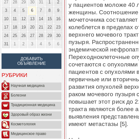
27
28
29
30
31
1
2
у пациентов моложе 40 
3
4
5
6
7
8
9
женщины. Соотношение 
мочеточника составляет
10
11
12
13
14
15
16
колеблется в пределах о
17
18
19
20
21
22
23
верхнего мочевого тракт
24
25
26
27
28
29
30
пузыря. Распространенн
31
1
2
3
4
5
6
эндемической нефропати
Переходноклеточные опу
ДОБАВИТЬ
сочетаются с опухолями
ОБЪЯВЛЕНИЕ
пациентов с опухолями 
РУБРИКИ
первичные или вторичные
развития опухолей верхн
Научная медицина
раком мочевого пузыря 
Болезни
повышает этот риск до 2
Традиционная медицина
тракта являются более 
Здоровый образ жизни
выявления представлен
имеют метастазы [5].
Косметология
Медицинское право