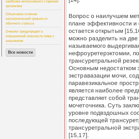
наиболее интенсивного старения
организма
Объяснено отличие
Вопрос о наилучшем мет
патологической тревоги от
плане эффективности и 
обычного стресса
остается открытым [15,
Онколог предупредил о
повышенной опасности пива с
можно разделить на две
шашлыком
называемого выдергиван
нефроуретерэктомии, п
Все новости
трансуретральной резек
Основным недостатком э
экстравазации мочи, со
паравезикальное простр
является наиболее пред
представляет собой тра
мочеточника. Суть заклю
уровне подвздошных сос
последующей трансуретр
трансуретральной экстр
[15,17].