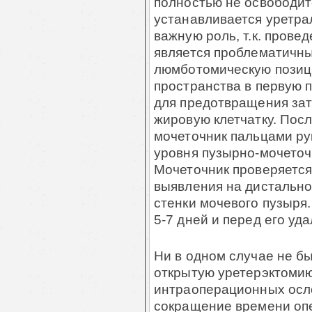
полностью не освободит
устанавливается уретрал
важную роль, т.к. прове
является проблематичны
люмботомическую позиц
пространства в первую 
для предотвращения зат
жировую клетчатку. Пос
мочеточник пальцами ру
уровня пузырно-мочеточн
Мочеточник проверяется
выявления на дистально
стенки мочевого пузыря.
5-7 дней и перед его у
Ни в одном случае не б
открытую уретерэктомию
интраоперационных осл
сокращение времени оп