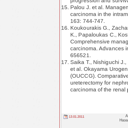
progression and surviva
Palou J. et al. Manageme
carcinoma in the intramu
163: 744-747.
Koukourakis G., Zachar
K., Papaloukas C., Kos
Comprehensive managem
carcinoma. Advances in
656521.
Saika T., Nishiguchi J.,
et al. Okayama Urogeni
(OUCCG). Comparative s
ureterectomy for nephro
carcinoma of the renal 
А
13.01.2011
Наза