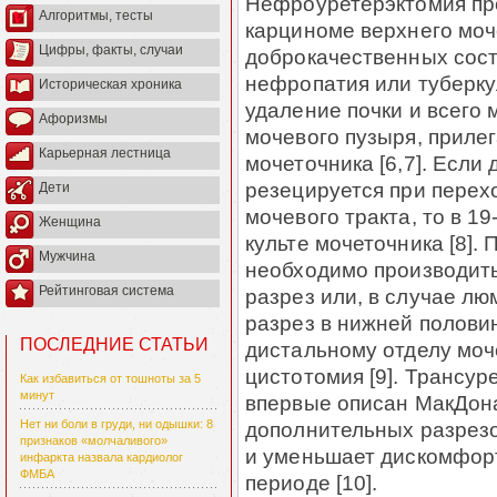
Нефроуретерэктомия пр
Алгоритмы, тесты
карциноме верхнего моч
Цифры, факты, случаи
доброкачественных сост
нефропатия или туберкул
Историческая хроника
удаление почки и всего 
Афоризмы
мочевого пузыря, приле
Карьерная лестница
мочеточника [6,7]. Если
резецируется при перех
Дети
мочевого тракта, то в 1
Женщина
культе мочеточника [8].
Мужчина
необходимо производит
Рейтинговая система
разрез или, в случае лю
разрез в нижней половин
ПОСЛЕДНИЕ СТАТЬИ
дистальному отделу моч
цистотомия [9]. Трансур
Как избавиться от тошноты за 5
минут
впервые описан МакДона
дополнительных разрезо
Нет ни боли в груди, ни одышки: 8
признаков «молчаливого»
и уменьшает дискомфор
инфаркта назвала кардиолог
ФМБА
периоде [10].