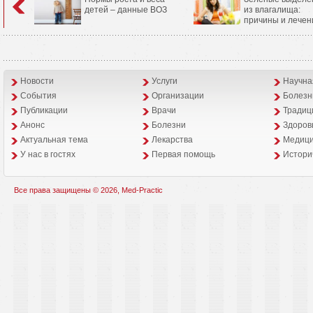
детей – данные ВОЗ
из влагалища:
причины и лечен
Новости
Услуги
Научна
События
Организации
Болезн
Публикации
Врачи
Традиц
Анонс
Болезни
Здоров
Aктуальная тема
Лекарства
Медици
У нас в гостях
Первая помощь
Истори
Все права защищены © 2026, Med-Practic