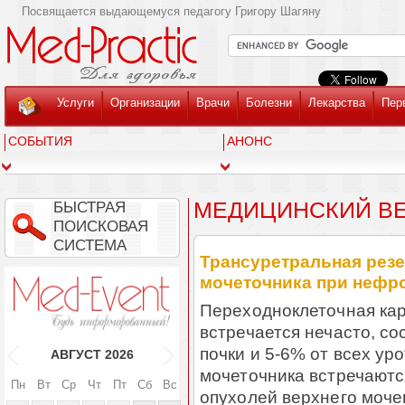
Посвящается выдающемуся педагогу Григору Шагяну
Услуги
Организации
Врачи
Болезни
Лекарства
Пер
СОБЫТИЯ
АНОНС
МЕДИЦИНСКИЙ ВЕС
БЫСТРАЯ
ПОИСКОВАЯ
СИСТЕМА
Трансуретральная резе
мочеточника при нефр
Переходноклеточная кар
встречается нечасто, со
почки и 5-6% от всех ур
АВГУСТ
2026
мочеточника встречаютс
Пн
Вт
Ср
Чт
Пт
Сб
Вс
опухолей верхнего моче