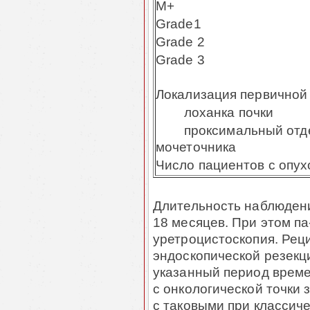
M
+
Grade
1
Grade
2
Grade
3
Локализация первичной 
л
оханка почки
п
роксимальный отд
мочеточника
Число пациентов с опух
Длительность наблюдени
18 месяцев. При этом п
уретроцистоскопия. Рец
эндоскопической резекц
указанный период време
с онкологической точки
с таковыми при классич