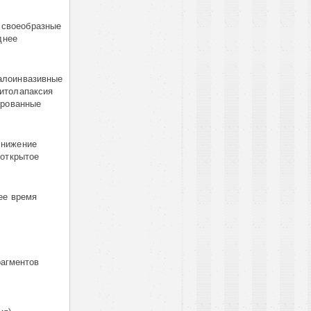
 своеобразные
днее
алоинвазивные
итолапаксия
ированные
снижение
 открытое
ее время
агментов