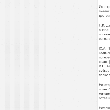
Из отк
пиелос
достоин
Н.К. Д
выполн
показа
основн
Ю.А. П
калико
попере
соавт.
В.П. А
субкор
полюса
Некото
почек 
максим
оставш
Нефрэк