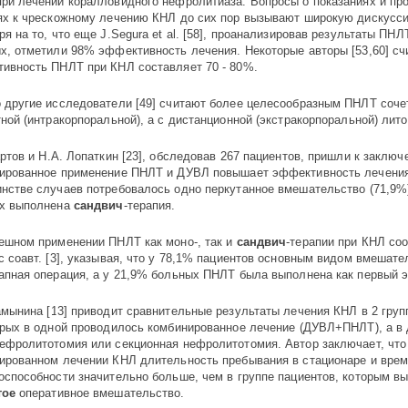
ри лечении коралловидного нефролитиаза. Вопросы о показаниях и про
ях к чрескожному лечению КНЛ до сих пор вызывают широкую дискуссию
ря на то, что еще J.Segura et al. [58], проанализировав результаты ПНЛ
х, отметили 98% эффективность лечения. Некоторые авторы [53,60] сч
ивность ПНЛТ при КНЛ составляет 70 - 80%.
 другие исследователи [49] считают более целесообразным ПНЛТ сочет
тной (интракорпоральной), а с дистанционной (экстракорпоральной) лит
артов и Н.А. Лопаткин [23], обследовав 267 пациентов, пришли к заключ
ированное применение ПНЛТ и ДУВЛ повышает эффективность лечени
нстве случаев потребовалось одно перкутанное вмешательство (71,9%)
х выполнена
сандвич
-терапия.
ешном применении ПНЛТ как моно-, так и
сандвич
-терапии при КНЛ со
с соавт. [3], указывая, что у 78,1% пациентов основным видом вмешат
апная операция, а у 21,9% больных ПНЛТ была выполнена как первый э
амынина [13] приводит сравнительные результаты лечения КНЛ в 2 груп
орых в одной проводилось комбинированное лечение (ДУВЛ+ПНЛТ), а в 
ефролитотомия или секционная нефролитотомия. Автор заключает, что
ированном лечении КНЛ длительность пребывания в стационаре и вре
оспособности значительно больше, чем в группе пациентов, которым в
тое
оперативное вмешательство.