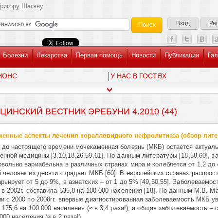
ригору Шагяну
Вход
Ре
Болезни
Лекарства
Первая помощь
Новости
Публикации
Гал
НОНС
У НАС В ГОСТЯХ
ЦИНСКИЙ ВЕСТНИК ЭРЕБУНИ 4.2010 (44)
енные аспекты лечения коралловидного нефролитиаза (обзор лите
 до настоящего времени мочекаменная болезнь (МКБ) остается актуал
енной медицины [3,10,18,26,59,61]. По данным литературы [18,58,60], 
вольно вариабельна в различных странах мира и колеблется от 1,2 д
 человек из десяти страдает МКБ [60]. В европейских странах распрос
рьирует от 5 до 9%, в азиатских – от 1 до 5% [49,50,55]. Заболеваемо
в 2002г. составила 535,8 на 100 000 населения [18]. По данным М.В. Ма
и с 2000 по 2008гг. впервые диагностированная заболеваемость МКБ у
 175,6 на 100 000 населения (≈ в 3,4 раза!), а общая заболеваемость – с
000 населения (≈ в 2 раза!).