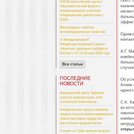
ПНЛТ п
XVII Всероссийский научно-
казани
образовательный форум с
международным участием
несмот
«Медицинская диагностика –
больны
2025»
эффект
Виноградные семечки:
Антиканцерогенные свойства
Однако
контак
IX Международный
Междисциплинарный Саммит
«Женское здоровье» пройдет в
А.Г. М
Москве с 21 по 23 мая 2025 года
комбин
больши
Все статьи
случая
ПОСЛЕДНИЕ
Об усп
НОВОСТИ
Аляев 
одноэт
Медицинский центр Эребуни
получил аккредитацию Joint
С.А. К
Commission International
из кот
Американские хирурги провели
пиелон
первую полную роботизированную
комбин
трансплантацию сердца без
рассечения грудной клетки
нетруд
откры
Ученые из США назвали возраст