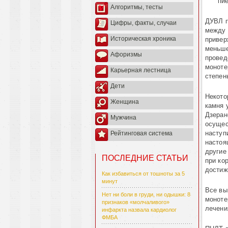
пи
Алгоритмы, тесты
ДУВЛ п
Цифры, факты, случаи
между 
Историческая хроника
привер
меньше
Афоризмы
провед
моноте
Карьерная лестница
степен
Дети
Некото
Женщина
камня 
Дзеран
Мужчина
осущес
наступ
Рейтинговая система
настоя
другие
ПОСЛЕДНИЕ СТАТЬИ
при ко
достиж
Как избавиться от тошноты за 5
минут
Все вы
Нет ни боли в груди, ни одышки: 8
моноте
признаков «молчаливого»
лечени
инфаркта назвала кардиолог
ФМБА