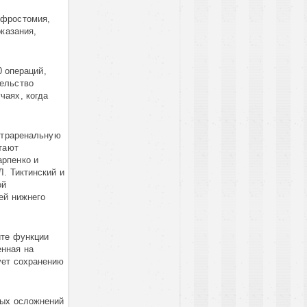
ефростомия,
казания,
0 операций,
ельство
чаях, когда
интраренальную
тают
арпенко и
. Тиктинский и
ой
ей нижнего
ите функции
енная на
ует сохранению
ных осложнений