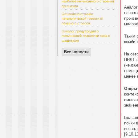
наиболее интенсивного старения
организма
Аналог
основн
Объяснено отличие
произв
патологической тревоги от
обычного стресса
малоэф
Онколог предупредил о
Таким 
повышенной опасности пива с
шашлыком
комбин
Все новости
На сег
ПНЛТ с
(неизб
помощи
менее 
Откры
контек
вмешат
значени
Больши
почки 
воспал
[9,10,1