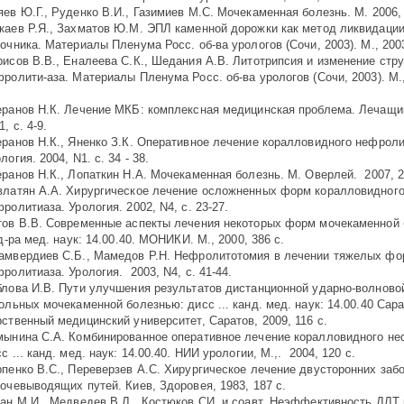
ев Ю.Г., Руденко В.И., Газимиев М.С. Мочекаменная болезнь. М. 2006, 
каев Р.Я., Захматов Ю.М. ЭПЛ каменной дорожки как метод ликвидации
очника. Материалы Пленума Росс. oб-ва урологов (Сочи, 2003). М., 2003
рисов В.В., Еналеева С.К., Шедания А.В. Литотрипсия и изменение стр
ролити-аза. Материалы Пленума Росс. oб-ва урологов (Сочи, 2003). М., 
еранов Н.К. Лечение МКБ: комплексная медицинская проблема. Лечащий
, с. 4-9.
еранов Н.К., Яненко З.К. Оперативное лечение коралловидного нефроли
логия. 2004, N1. с. 34 - 38.
ранов Н.К., Лопаткин Н.А. Мочекаменная болезнь. М. Оверлей. 2007, 2
влатян А.А. Хирургическое лечение осложненных форм коралловидног
ролитиаза. Урология. 2002, N4, с. 23-27.
тов В.В. Современные аспекты лечения некоторых форм мочекаменной 
 д-ра мед. наук: 14.00.40. МОНИКИ. М., 2000, 386 с.
амвердиев С.Б., Мамедов Р.Н. Нефролитотомия в лечении тяжелых фо
ролитиаза. Урология. 2003, N4, с. 41-44.
блова И.В. Пути улучшения результатов дистанционной ударно-волново
ольных мочекаменной болезнью: дисс ... канд. мед. наук: 14.00.40 Сара
ственный медицинский университет, Саратов, 2009, 116 c.
мынина С.А. Комбинированное оперативное лечение коралловидного не
с ... канд. мед. наук: 14.00.40. НИИ урологии, М.,. 2004, 120 c.
рпенко B.C., Переверзев А.С. Хирургическое лечение двусторонних заб
очевыводящих путей. Киев, Здоровея, 1983, 187 с.
ган М.И., Медведев В.Л., Костюков СИ. и соавт. Неэффективность ДЛТ 