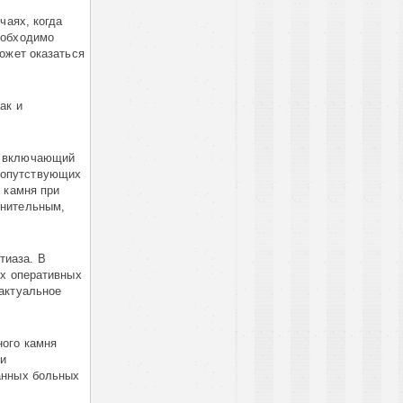
чаях, когда
еобходимо
ожет оказаться
ак и
, включающий
сопутствующих
 камня при
лнительным,
тиаза. В
ых оперативных
актуальное
ного камня
ти
анных больных