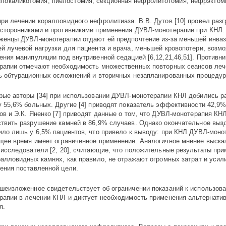
елокаликотомия, пиелостомия, секционная нефролитотомия, нефрэктоми
ри лечении коралловидного нефролитиаза. В.В. Дутов [10] провел раз
сторонниками и противниками применения ДУВЛ-монотерапии при КНЛ. 
женцы ДУВЛ-монотерапии отдают ей предпочтение из-за меньшей инваз
й лучевой нагрузки для пациента и врача, меньшей кровопотери, возм
ения манипуляции под внутривенной седацией [6,12,21,46,51]. Противн
рапии отмечают необходимость множественных повторных сеансов леч
ь обтурационных осложнений и вторичных незапланированных процедур [
рые авторы [34] при использовании ДУВЛ-монотерапии КНЛ добились р
у 55,6% больных. Другие [4] приводят показатель эффективности 42,9%
ов и Э.К. Яненко [7] приводят данные о том, что ДУВЛ-монотерапия КН
твить разрушение камней в 86,9% случаев. Однако окончательное выз
ило лишь у 6,5% пациентов, что привело к выводу: при КНЛ ДУВЛ-моно
щее время имеет ограниченное применение. Аналогичное мнение выска
 исследователи [2, 20], считающие, что положительные результаты пр
ралловидных камнях, как правило, не отражают огромных затрат и усил
ения поставленной цели.
шеизложенное свидетельствует об ограничении показаний к использов
рапии в лечении КНЛ и диктует необходимость применения альтернати
я.