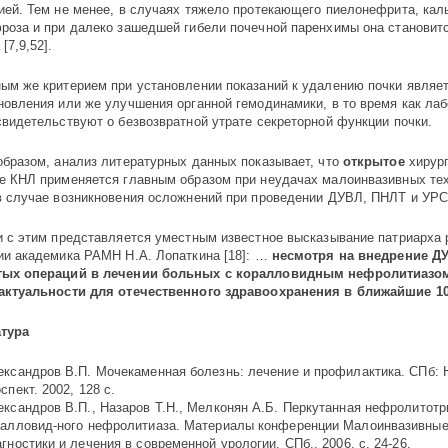
ией. Тем не менее, в случаях тяжело протекающего пиелонефрита, кал
роза и при далеко зашедшей гибели почечной паренхимы она становит
[7,9,52].
ым же критерием при установлении показаний к удалению почки являет
новления или же улучшения органной гемодинамики, в то время как ла
свидетельствуют о безвозвратной утрате секреторной функции почки.
образом, анализ литературных данных показывает, что
открытое
хирург
е КНЛ применяется главным образом при неудачах малоинвазивных тех
в случае возникновения осложнений при проведении ДУВЛ, ПНЛТ и УРС
и с этим представляется уместным известное высказывание патриарха 
ии академика РАМН Н.А. Лопаткина [18]: …
несмотря на внедрение Д
ых операций в лечении больных с коралловидным нефролитиазом
актуальности для отечественного здравоохранения в ближайшие 10-
тура
ександров В.П. Мочекаменная болезнь: лечение и профилактика. СПб: 
спект. 2002, 128 c.
ександров В.П., Назаров Т.Н., Мелконян А.Б. Перкутанная нефролитотр
ралловид-ного нефролитиаза. Материалы конференции Малоинвазивны
гностики и лечения в современной урологии. СПб., 2006, с. 24-26.