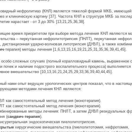
овидный нефролитиаз (КНЛ) является тяжелой формой МКБ, имеющей
нез и клиническую картину [37]. Частота КНЛ в структуре МКБ за после
етие нарастает - от 3 до 30% [13,21,25,36,38].
оящее время приоритетом при выборе метода лечения КНЛ являются м
ельства – перкутанная нефролитотрипсия (ПНЛТ), перкутанная нефрол
, дистанционная ударно-волновая литотрипсия (ДУВЛ), а также комбин
ич
-терапия) методы лечения [1,6,13,15,16,19,21,25,31,35,36,39,41,45].
 особо сложных случаях (полный коралловидный камень, выраженное 
и почек и наличие подострого воспалительного процесса) выполняется
вное вмешательство [10,13,16,21,24,25,29,33,36,39,40,44,45].
ный нами опыт ведущих урологических центров показал, что в настоящ
рующими методами лечения КНЛ являются:
ВЛ как самостоятельный метод лечения (монотерапия).
ЛТ как самостоятельный метод лечения (монотерапия).
мбинированные методы лечения: ПНЛТ, а затем ДУВЛ резидуальных фр
ня (
сандвич-терапия
).
ансуретральная эндоскопическая пиелолитотрипсия.
крытые
хирургические вмешательства (пиелолитотомия, нефротомия,