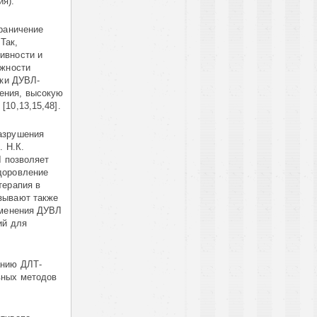
я).
граничение
Так,
ивности и
ожности
ики ДУВЛ-
ения, высокую
10,13,15,48].
азрушения
. Н.К.
Л позволяет
доровление
терапия в
зывают также
именения ДУВЛ
ий для
анию ДЛТ-
вных методов