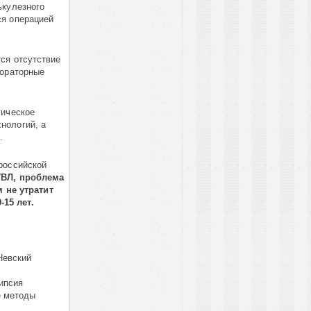
ькулезного
ся операцией
ся отсутствие
бораторные
ическое
нологий, а
.
российской
УВЛ, проблема
 не утратит
15 лет.
Невский
ипсия
е методы