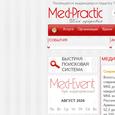
Посвящается выдающемуся педагогу Г
Услуги
Организации
Врачи
СОБЫТИЯ
А
МЕДИ
БЫСТРАЯ
ПОИСКОВАЯ
СИСТЕМА
Соврем
Вплоть
соврем
МКБ до
каждый
МКБ ва
России 
АВГУСТ
2026
Армени
Пн
Вт
Ср
Чт
Пт
Сб
Вс
52,2 до
на 100 