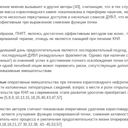
ичное мнение вызывают и другие авторы [43], считающие, что в тех слу
ая масса коралловидного камня локализована в периферии чашечек, н
ести несколько перкутанных доступов и несколько сеансов ДУВЛ, что м
фективным при выраженном снижении функции почки.
образом, ПНЛТ, являясь достаточно эффективным методом как моно-, т
ированной терапии, отнюдь не является панацеей при лечении КНЛ.
одняшний день предпочтительным является последовательный подход
 последующей ДУВЛ резидуальных фрагментов. Однако при наличии 
ежных!) осложнений успех в достижении полного освобождения почки от
 одной лечебной опции может перевесить риски, сопутствующие допо
инвазивным вмешательствам.
тые
оперативные вмешательства при лечении коралловидного нефроли
сте изложенных литературных сведений, вопрос о месте и роли открыт
ельств при КНЛ на современном этапе развития урологии приобретает 
е [5,8,9,10,13,15,18,25,40,43,47,57].
нство авторов считают показанным оперативное удаление коралловид
в аспекте улучшения функции оперированной почки, снижения активнос
итель-ного процесса и увеличения продолжительности жизни опериров
3,18,19,21,27 30,32,38, 43- 45,53,57].