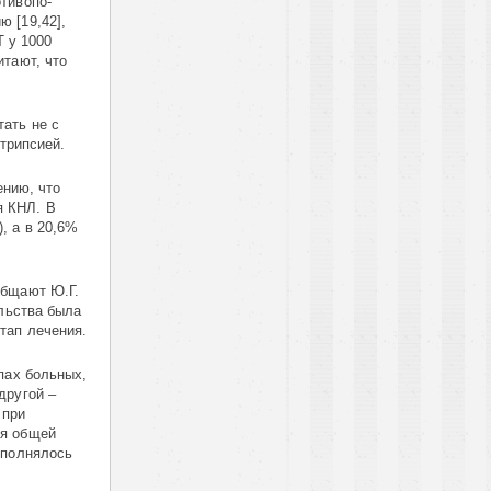
тивопо-
 [19,42],
Т у 1000
итают, что
ать не с
отрипсией.
ению, что
я КНЛ. В
, а в 20,6%
общают Ю.Г.
ельства была
тап лечения.
пах больных,
другой –
 при
мя общей
ыполнялось