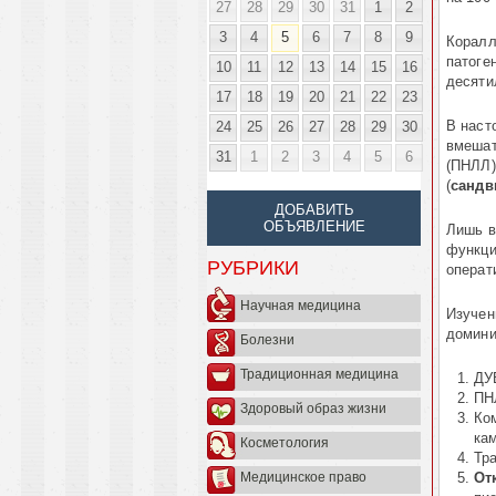
27
28
29
30
31
1
2
3
4
5
6
7
8
9
Коралл
патоге
10
11
12
13
14
15
16
десятил
17
18
19
20
21
22
23
В наст
24
25
26
27
28
29
30
вмешат
31
1
2
3
4
5
6
(ПНЛЛ)
(
сандв
ДОБАВИТЬ
ОБЪЯВЛЕНИЕ
Лишь в
функци
РУБРИКИ
операти
Научная медицина
Изучен
домини
Болезни
Традиционная медицина
ДУ
ПН
Здоровый образ жизни
Ко
кам
Косметология
Тр
От
Медицинское право