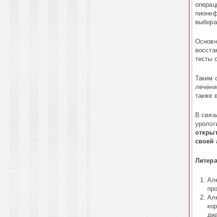
операц
пионеф
выбора 
Основн
восста
тесты 
Таким 
лечени
также 
В связ
уролог
открыт
своей 
Литера
Ал
про
Ал
ко
диа