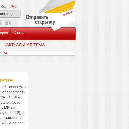
|
Հայ
Рус
гистрация
ерея
Связь
AКТУАЛЬНАЯ ТЕМА
ратуры)
ьной проблемой
заболеваемость
о 4%. В США
траненность
сть МКБ в
нукяна [22], в
величилась с
 208,9 до 444,1