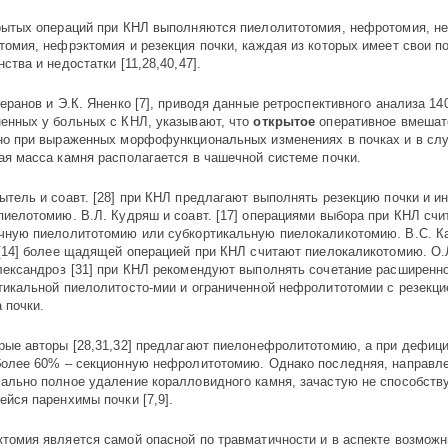
рытых операций при КНЛ выполняются пиелолитотомия, нефротомия, н
томия, нефрэктомия и резекция почки, каждая из которых имеет свои по
ства и недостатки [11,28,40,47].
зеранов и Э.К. Яненко [7], приводя данные ретроспективного анализа 14
енных у больных с КНЛ, указывают, что
открытое
оперативное вмешат
но при выраженных морфофункциональных изменениях в почках и в слу
ая масса камня располагается в чашечной системе почки.
ытель и соавт. [28] при КНЛ предлагают выполнять резекцию почки и 
пиелотомию. В.Л. Кудряш и соавт. [17] операциями выбора при КНЛ счи
чную пиелолитотомию или субкортикальную пиелокаликотомию. B.C. К
 [14] более щадящей операцией при КНЛ считают пиелокаликотомию. О.Л
лександров [31] при КНЛ рекомендуют выполнять сочетание расширенн
тикальной пиелолитосто-мии и ограниченной нефролитотомии с резекци
 почки.
рые авторы [28,31,32] предлагают пиелонефролитотомию, а при дефиц
более 60% – секционную нефролитотомию. Однако последняя, направл
ально полное удаление коралловидного камня, зачастую не способств
ейся паренхимы почки [7,9].
томия является самой опасной по травматичности и в аспекте возмож