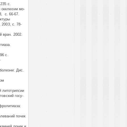
235 с.
 окклюзии мо-
, с. 66-67.
уктуры
2003, с. 78-
 врач. 2002.
тиаза.
96 с.
о
болезни: Дис.
рм
й литотрипсии
товский госу-
фролитиаза:
олеваний почек
камней почек и