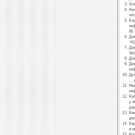
Аля
Аю
чет
Бо
неф
80.
Дз
N11
Дз
Уро
Дзе
До
неф
Ду
...
Им
неф
Ка
у б
дар
Ка
дис
Ка
и м
Ко