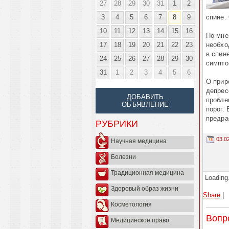
27
28
29
30
31
1
2
3
4
5
6
7
8
9
спине.
10
11
12
13
14
15
16
По мне
17
18
19
20
21
22
23
необхо
в спин
24
25
26
27
28
29
30
симпто
31
1
2
3
4
5
6
О прир
депрес
ДОБАВИТЬ
пробле
ОБЪЯВЛЕНИЕ
порог.
предра
РУБРИКИ
03.0
Научная медицина
Болезни
Традиционная медицина
Loading.
Здоровый образ жизни
Share
|
Косметология
Вопр
Медицинское право