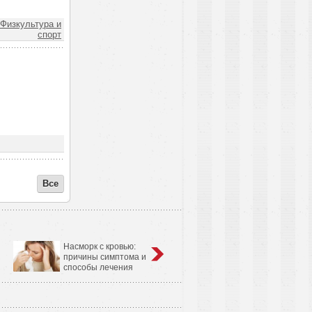
Физкультура и
спорт
Все
Насморк с кровью:
Анатомо-физиологические
причины симптома и
особенности сердечно-
способы лечения
сосудистой системы у детей