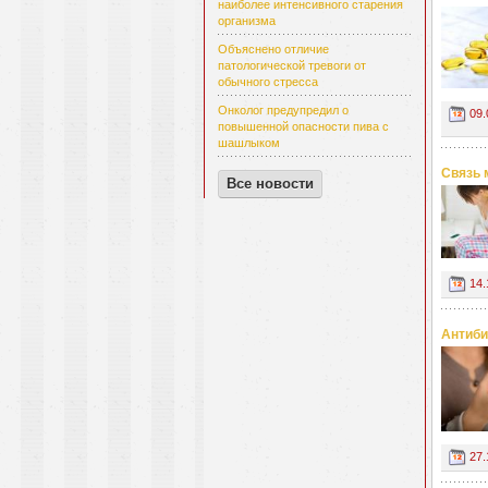
наиболее интенсивного старения
организма
Объяснено отличие
патологической тревоги от
обычного стресса
Онколог предупредил о
09.
повышенной опасности пива с
шашлыком
Cвязь 
Все новости
14.
Антиби
27.