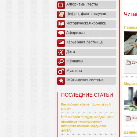
Алгоритмы, тесты
Чита
Цифры, факты, случаи
Историческая хроника
Переса
Афоризмы
Карьерная лестница
Дети
Женщина
28.
Мужчина
Рейтинговая система
Медики
ПОСЛЕДНИЕ СТАТЬИ
Как избавиться от тошноты за 5
минут
Нет ни боли в груди, ни одышки: 8
08.
признаков «молчаливого»
инфаркта назвала кардиолог
ФМБА
Депрес