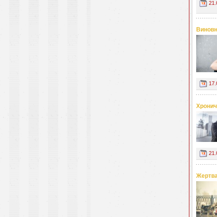
21.
Виновн
17.
Хронич
21.
Жертва