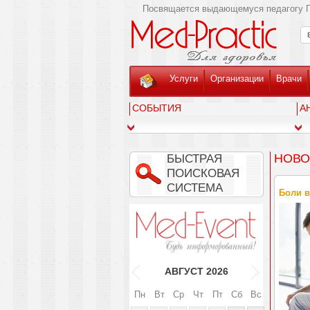
Посвящается выдающемуся педагогу Г
Услуги
Организации
Врачи
СОБЫТИЯ
А
НОВО
БЫСТРАЯ
ПОИСКОВАЯ
СИСТЕМА
Боли в
АВГУСТ
2026
Пн
Вт
Ср
Чт
Пт
Сб
Вс