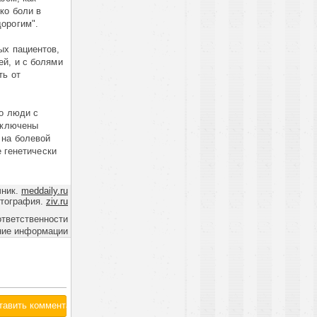
ко боли в
орогим".
ых пациентов,
ей, и с болями
ть от
то люди с
исключены
 на болевой
е генетически
чник.
meddaily.ru
тография.
ziv.ru
ответственности
ние информации