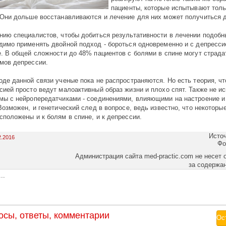
пациенты, которые испытывают толь
 Они дольше восстанавливаются и лечение для них может получиться д
нию специалистов, чтобы добиться результативности в лечении подобн
димо применять двойной подход - бороться одновременно и с депресси
е. В общей сложности до 48% пациентов с болями в спине могут страда
мов депрессии.
оде данной связи ученые пока не распространяются. Но есть теория, ч
сией просто ведут малоактивный образ жизни и плохо спят. Также не 
мы с нейропередатчиками - соединениями, влияющими на настроение и
 Возможен, и генетический след в вопросе, ведь известно, что некоторы
сположены и к болям в спине, и к депрессии.
Исто
2.2016
Фо
Администрация сайта med-practic.com не несет 
за содержа
..
осы, ответы, комментарии