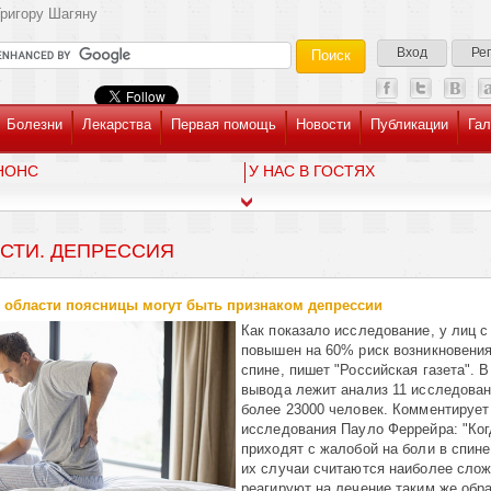
ригору Шагяну
Вход
Ре
Болезни
Лекарства
Первая помощь
Новости
Публикации
Гал
НОНС
У НАС В ГОСТЯХ
СТИ. ДЕПРЕССИЯ
 области поясницы могут быть признаком депрессии
Как показало исследование, у лиц с
повышен на 60% риск возникновения
спине, пишет "Российская газета". В
вывода лежит анализ 11 исследован
более 23000 человек. Комментирует
исследования Пауло Феррейра: "Ког
приходят с жалобой на боли в спине
их случаи считаются наиболее сло
реагируют на лечение таким же обра