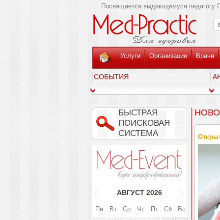
Посвящается выдающемуся педагогу Г
Услуги
Организации
Врачи
СОБЫТИЯ
А
НОВО
БЫСТРАЯ
ПОИСКОВАЯ
СИСТЕМА
Открыт
АВГУСТ
2026
Пн
Вт
Ср
Чт
Пт
Сб
Вс