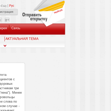
|
Հայ
Рус
гистрация
ерея
Связь
AКТУАЛЬНАЯ ТЕМА
тета
циентов с
здоровых
астникам три
"пена"). Менее
бровольцы
ри слова по
ном случае -
ссказывает