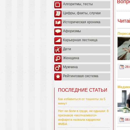
Вопр
Алгоритмы, тесты
Цифры, факты, случаи
Чита
Историческая хроника
Афоризмы
Переса
Карьерная лестница
Дети
Женщина
28.
Мужчина
Рейтинговая система
Медики
ПОСЛЕДНИЕ СТАТЬИ
Как избавиться от тошноты за 5
минут
Нет ни боли в груди, ни одышки: 8
признаков «молчаливого»
инфаркта назвала кардиолог
08.
ФМБА