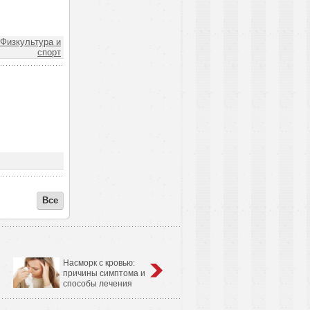
Физкультура и
спорт
Все
Насморк с кровью:
Анатомо-физиологические
причины симптома и
особенности сердечно-
способы лечения
сосудистой системы у детей