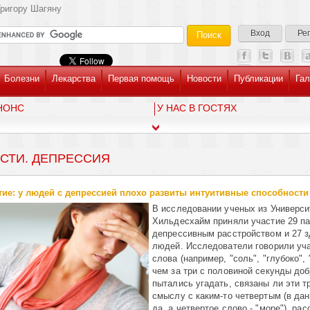
ригору Шагяну
Вход
Ре
Болезни
Лекарства
Первая помощь
Новости
Публикации
Гал
НОНС
У НАС В ГОСТЯХ
СТИ. ДЕПРЕССИЯ
ие: у людей с депрессией плохо развиты интуитивные способности
В исследовании ученых из Универси
Хильдесхайм приняли участие 29 па
депрессивным расстройством и 27 
людей. Исследователи говорили уч
слова (например, "соль", "глубоко", 
чем за три с половиной секунды до
пытались угадать, связаны ли эти т
смыслу с каким-то четвертым (в дан
да, а четвертое слово - "море"), ра