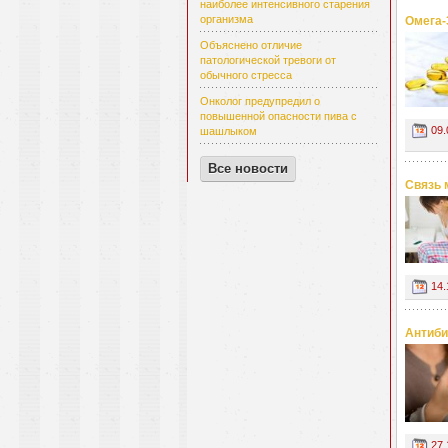
наиболее интенсивного старения
организма
Омега-
Объяснено отличие
патологической тревоги от
обычного стресса
Онколог предупредил о
повышенной опасности пива с
09.
шашлыком
Все новости
Cвязь 
14.
Антиби
27.