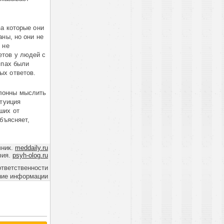
за которые они
аны, но они не
 не
етов у людей с
ппах были
ых ответов.
клонны мыслить
нтуиция
ших от
бъясняет,
чник.
meddaily.ru
фия.
psyh-olog.ru
ответственности
ние информации