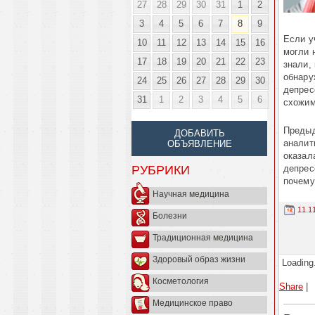
27
28
29
30
31
1
2
3
4
5
6
7
8
9
Если у
10
11
12
13
14
15
16
могли 
17
18
19
20
21
22
23
знали,
обнару
24
25
26
27
28
29
30
депрес
31
1
2
3
4
5
6
схожим
Предыд
ДОБАВИТЬ
аналит
ОБЪЯВЛЕНИЕ
оказал
депрес
РУБРИКИ
почему
Научная медицина
11.1
Болезни
Традиционная медицина
Здоровый образ жизни
Loading.
Косметология
Share
|
Медицинское право