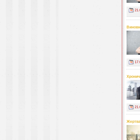
21.
Виновн
17.
Хронич
21.
Жертва