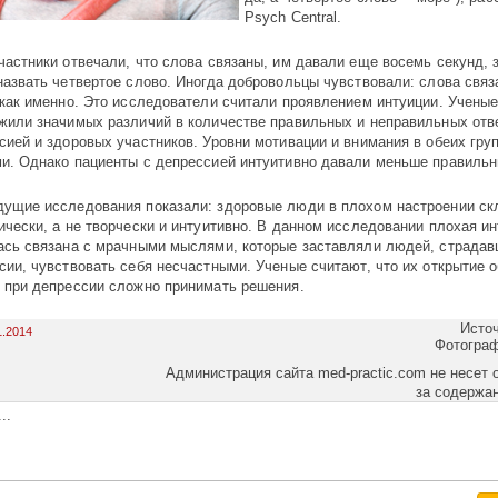
Psych Central.
частники отвечали, что слова связаны, им давали еще восемь секунд, 
назвать четвертое слово. Иногда добровольцы чувствовали: слова связ
 как именно. Это исследователи считали проявлением интуиции. Ученые
жили значимых различий в количестве правильных и неправильных отв
сией и здоровых участников. Уровни мотивации и внимания в обеих гру
и. Однако пациенты с депрессией интуитивно давали меньше правильн
ущие исследования показали: здоровые люди в плохом настроении с
ически, а не творчески и интуитивно. В данном исследовании плохая и
ась связана с мрачными мыслями, которые заставляли людей, страдав
сии, чувствовать себя несчастными. Ученые считают, что их открытие о
 при депрессии сложно принимать решения.
Исто
1.2014
Фотогра
Администрация сайта med-practic.com не несет 
за содержа
..