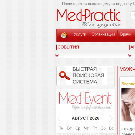
Посвящается выдающемуся педагогу Г
Услуги
Организации
Врачи
СОБЫТИЯ
А
МУЖЧ
БЫСТРАЯ
ПОИСКОВАЯ
СИСТЕМА
Беспло
АВГУСТ
2026
Пн
Вт
Ср
Чт
Пт
Сб
Вс
страда
предст