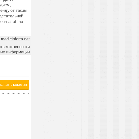
одием,
мендуют таким
едстательной
urnal of the
.
medicinform.net
ответственности
ние информации