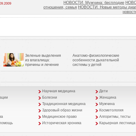
НОВОСТИ. Мужчина: бесплодие
НОВО
09.2009
отношения, семья
НОВОСТИ. Новые методы диаг
новост
Зеленые выделения
Анатомо-физиологические
из влагалища:
особенности дыхательной
причины и лечение
системы у детей
Научная медицина
Дети
ации
Болезни
Женщина
Традиционная медицина
Мужчина
Здоровый образ жизни
Косметология
ва
Медицинское право
Алгоритмы, тесты
помощь
Историческая хроника
Карьерная лестница