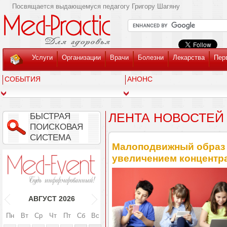
Посвящается выдающемуся педагогу Григору Шагяну
Услуги
Организации
Врачи
Болезни
Лекарства
Пер
СОБЫТИЯ
АНОНС
ЛЕНТА НОВОСТЕЙ
БЫСТРАЯ
ПОИСКОВАЯ
СИСТЕМА
Малоподвижный образ ж
увеличением концентр
АВГУСТ
2026
Пн
Вт
Ср
Чт
Пт
Сб
Вс