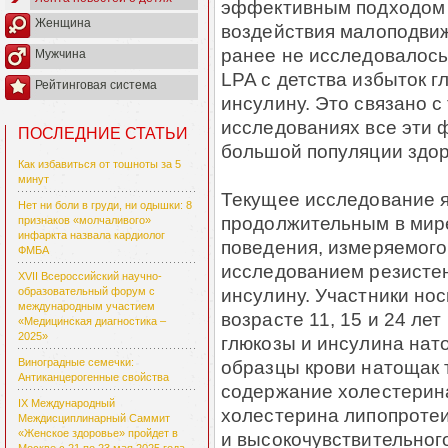
эффективным подходом 
Женщина
воздействия малоподвиж
ранее не исследовалось
Мужчина
LPA с детства избыток г
Рейтинговая система
инсулину. Это связано с
исследованиях все эти 
ПОСЛЕДНИЕ СТАТЬИ
большой популяции здо
Как избавиться от тошноты за 5
минут
Текущее исследование 
Нет ни боли в груди, ни одышки: 8
продолжительным в мир
признаков «молчаливого»
инфаркта назвала кардиолог
поведения, измеряемого
ФМБА
исследованием резистен
XVII Всероссийский научно-
инсулину. Участники но
образовательный форум с
международным участием
возрасте 11, 15 и 24 лет
«Медицинская диагностика –
2025»
глюкозы и инсулина нато
образцы крови натощак 
Виноградные семечки:
Антиканцерогенные свойства
содержание холестерина
IX Международный
холестерина липопротеи
Междисциплинарный Саммит
«Женское здоровье» пройдет в
и высокочувствительного