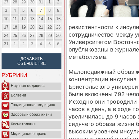
27
28
29
30
31
1
2
3
4
5
6
7
8
9
10
11
12
13
14
15
16
резистентности к инсул
17
18
19
20
21
22
23
сотрудничестве между у
24
25
26
27
28
29
30
Университетом Восточно
31
1
2
3
4
5
6
опубликованы в журнале
метаболизма.
ДОБАВИТЬ
ОБЪЯВЛЕНИЕ
Малоподвижный образ жи
РУБРИКИ
концентрации инсулина 
Бристольского универси
Научная медицина
были включены 792 челов
Болезни
Исходно они проводили 
Традиционная медицина
часов в день, а в ходе
Здоровый образ жизни
увеличилась до 9 часов 
сидячего образа жизни 
Косметология
высоким уровнем инсули
Медицинское право
молодых людей с избыто