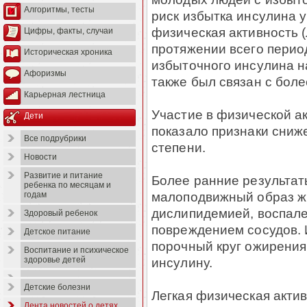
Алгоритмы, тесты
риск избытка инсулина у
физическая активность (
Цифры, факты, случаи
протяжении всего перио
Историческая хроника
избыточного инсулина н
Афоризмы
также был связан с боле
Карьерная лестница
Участие в физической а
Дети
показало признаки сниж
Все подрубрики
степени.
Новости
Развитие и питание
Более ранние результат
ребенка по месяцам и
малоподвижный образ ж
годам
дислипидемией, воспал
Здоровый ребенок
повреждением сосудов.
Детское питание
порочный круг ожирения
Воспитание и психическое
инсулину.
здоровье детей
Детские болезни
Легкая физическая акти
Лента новостей о детях