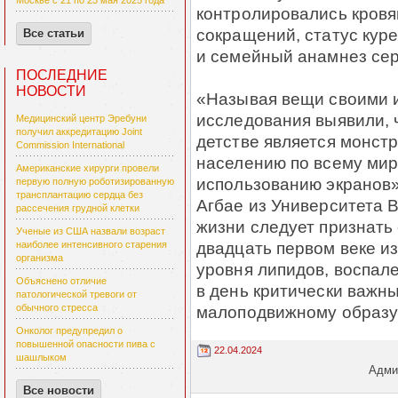
Москве с 21 по 23 мая 2025 года
контролировались кровя
сокращений, статус кур
Все статьи
и семейный анамнез сер
ПОСЛЕДНИЕ
НОВОСТИ
«Называя вещи своими 
исследования выявили, 
Медицинский центр Эребуни
получил аккредитацию Joint
детстве является монст
Commission International
населению по всему мир
Американские хирурги провели
использованию экранов»
первую полную роботизированную
трансплантацию сердца без
Агбае из Университета 
рассечения грудной клетки
жизни следует признать
Ученые из США назвали возраст
двадцать первом веке и
наиболее интенсивного старения
организма
уровня липидов, воспале
Объяснено отличие
в день критически важн
патологической тревоги от
малоподвижному образу 
обычного стресса
Онколог предупредил о
повышенной опасности пива с
22.04.2024
шашлыком
Админ
Все новости