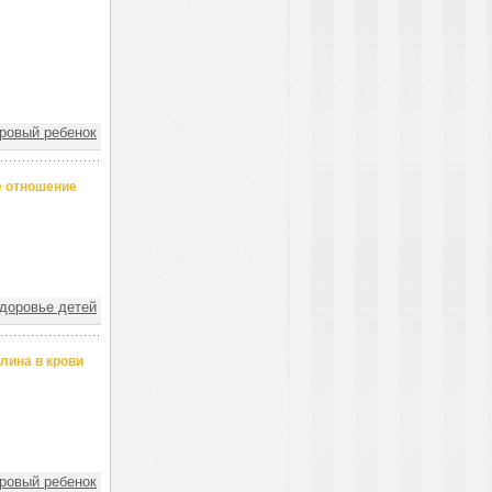
овый ребенок
е отношение
доровье детей
лина в крови
овый ребенок