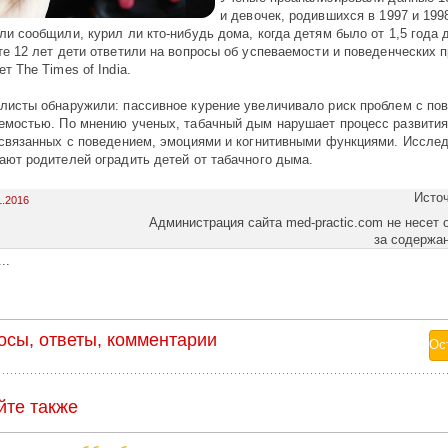
и девочек, родившихся в 1997 и 199
ли сообщили, курил ли кто-нибудь дома, когда детям было от 1,5 года д
те 12 лет дети ответили на вопросы об успеваемости и поведенческих 
т The Times of India.
листы обнаружили: пассивное курение увеличивало риск проблем с по
емостью. По мнению ученых, табачный дым нарушает процесс развития
 связанных с поведением, эмоциями и когнитивными функциями. Иссле
ают родителей оградить детей от табачного дыма.
Исто
1.2016
Администрация сайта med-practic.com не несет 
за содержа
..
осы, ответы, комментарии
йте также