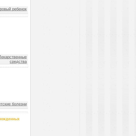
овый ребенок
екарственные
средства
тские болезни
орожденных