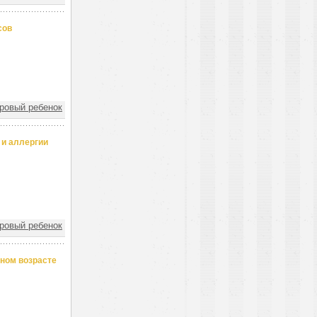
сов
овый ребенок
 и аллергии
овый ребенок
ном возрасте