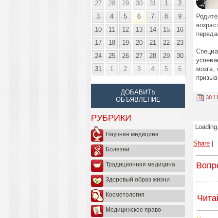
27
28
29
30
31
1
2
3
4
5
6
7
8
9
Родите
возрас
10
11
12
13
14
15
16
передае
17
18
19
20
21
22
23
Специа
24
25
26
27
28
29
30
успева
31
1
2
3
4
5
6
мозга,
призыв
ДОБАВИТЬ
30.1
ОБЪЯВЛЕНИЕ
РУБРИКИ
Loading.
Научная медицина
Share
|
Болезни
Вопр
Традиционная медицина
Здоровый образ жизни
Косметология
Чита
Медицинское право