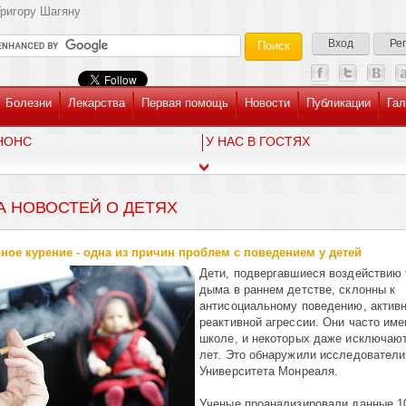
ригору Шагяну
Вход
Ре
Болезни
Лекарства
Первая помощь
Новости
Публикации
Гал
НОНС
У НАС В ГОСТЯХ
А НОВОСТЕЙ О ДЕТЯХ
ное курение - одна из причин проблем с поведением у детей
Дети, подвергавшиеся воздействию 
дыма в раннем детстве, склонны к
антисоциальному поведению, активн
реактивной агрессии. Они часто име
школе, и некоторых даже исключают
лет. Это обнаружили исследователи
Университета Монреаля.
Ученые проанализировали данные 1