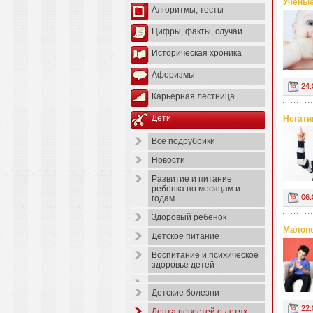
Ученые
Алгоритмы, тесты
Цифры, факты, случаи
Историческая хроника
Афоризмы
24.
Карьерная лестница
Дети
Негати
Все подрубрики
Новости
Развитие и питание
ребенка по месяцам и
06.
годам
Здоровый ребенок
Малопо
Детское питание
Воспитание и психическое
здоровье детей
Детские болезни
22.
Лента новостей о детях