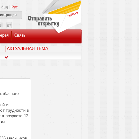
|
Հայ
Рус
гистрация
ерея
Связь
AКТУАЛЬНАЯ ТЕМА
табачного
ой и
ют трудности в
 в возрасте 12
 из
035 мальчиков