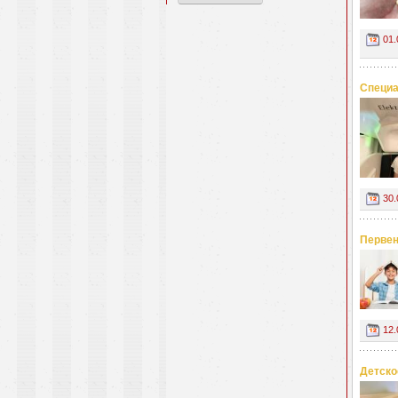
01.
Специа
30.
Первен
12.
Детско