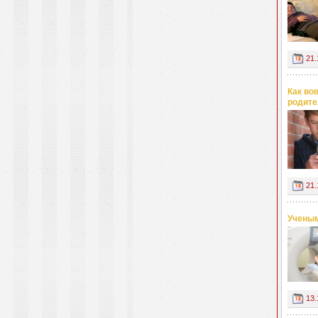
21.
Как во
родите
21.
Ученым
13.