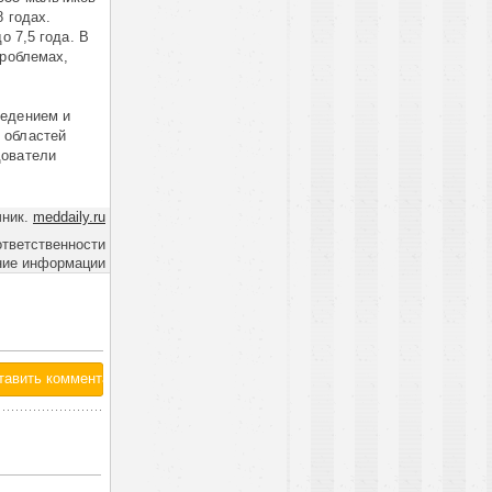
8 годах.
о 7,5 года. В
проблемах,
ведением и
 областей
дователи
чник.
meddaily.ru
ответственности
ние информации