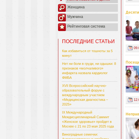
Женщина
Десяти
Мужчина
Рейтинговая система
ПОСЛЕДНИЕ СТАТЬИ
09.
Как избавиться от тошноты за 5
минут
Посеще
Нет ни боли в груди, ни одышки: 8
признаков «молчаливого»
инфаркта назвала кардиолог
ФМБА
XVII Всероссийский научно-
образовательный форум с
международным участием
12.
«Медицинская диагностика –
2025»
IX Международный
Неправ
Междисциплинарный Саммит
«Женское здоровье» пройдет в
Москве с 21 по 23 мая 2025 года
Виноградные семечки: