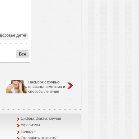
доровье детей
Все
Насморк с кровью:
Анатомо-физиологические
причины симптома и
особенности сердечно-
способы лечения
сосудистой системы у детей
Цифры, факты, случаи
Афоризмы
Галерея
Отправить открытку