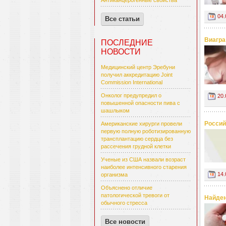
Антиканцерогенные свойства
04.
Все статьи
Виагра
ПОСЛЕДНИЕ
НОВОСТИ
Медицинский центр Эребуни
получил аккредитацию Joint
Commission International
Онколог предупредил о
20.
повышенной опасности пива с
шашлыком
Россий
Американские хирурги провели
первую полную роботизированную
трансплантацию сердца без
рассечения грудной клетки
Ученые из США назвали возраст
наиболее интенсивного старения
14.
организма
Объяснено отличие
патологической тревоги от
Найден
обычного стресса
Все новости