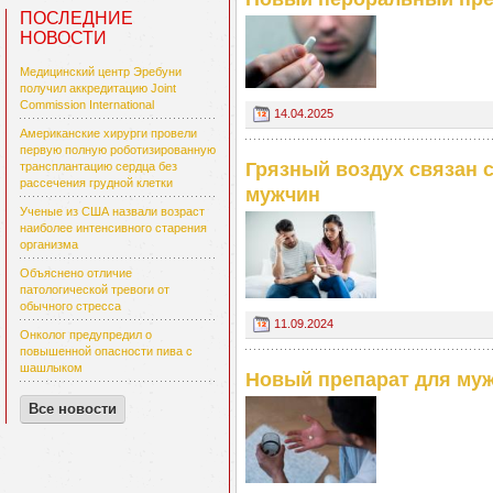
ПОСЛЕДНИЕ
НОВОСТИ
Медицинский центр Эребуни
получил аккредитацию Joint
Commission International
14.04.2025
Американские хирурги провели
первую полную роботизированную
Грязный воздух связан 
трансплантацию сердца без
рассечения грудной клетки
мужчин
Ученые из США назвали возраст
наиболее интенсивного старения
организма
Объяснено отличие
патологической тревоги от
обычного стресса
11.09.2024
Онколог предупредил о
повышенной опасности пива с
шашлыком
Новый препарат для му
Все новости