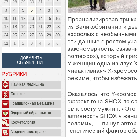
27
28
29
30
31
1
2
3
4
5
6
7
8
9
Проанализировав три кр
10
11
12
13
14
15
16
из Великобритании и дв
17
18
19
20
21
22
23
взрослых с необычными
24
25
26
27
28
29
30
эти данные с ростом уч
31
1
2
3
4
5
6
закономерность, связанн
homeobox), который прису
ДОБАВИТЬ
У женщин одна из двух 
ОБЪЯВЛЕНИЕ
«неактивная» X-хромосо
РУБРИКИ
режиме, чтобы избежать
Научная медицина
Оказалось, что Y-хромо
Болезни
эффект гена SHOX по ср
Традиционная медицина
см к росту мужчин. «Это
Здоровый образ жизни
активность SHOX у женщ
полами», — пишут автор
Косметология
генетический фактор об
Медицинское право