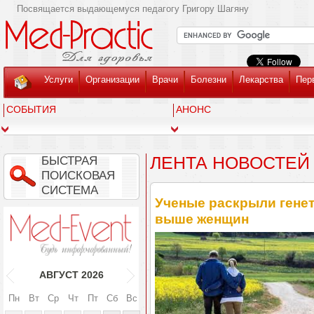
Посвящается выдающемуся педагогу Григору Шагяну
Услуги
Организации
Врачи
Болезни
Лекарства
Пер
СОБЫТИЯ
АНОНС
ЛЕНТА НОВОСТЕЙ
БЫСТРАЯ
ПОИСКОВАЯ
СИСТЕМА
Ученые раскрыли гене
выше женщин
АВГУСТ
2026
Пн
Вт
Ср
Чт
Пт
Сб
Вс