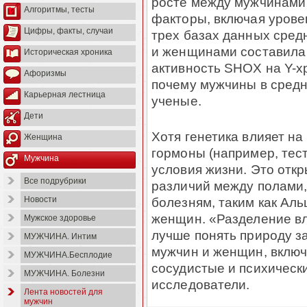
росте между мужчинами 
Алгоритмы, тесты
факторы, включая уровен
Цифры, факты, случаи
трех базах данных сред
и женщинами составила 
Историческая хроника
активность SHOX на Y-х
Афоризмы
почему мужчины в сред
Карьерная лестница
ученые.
Дети
Хотя генетика влияет на
Женщина
гормоны (например, тест
Мужчина
условия жизни. Это отк
Все подрубрики
различий между полами,
болезням, таким как Аль
Новости
женщин. «Разделение вл
Мужское здоровье
лучше понять природу з
МУЖЧИНА. Интим
мужчин и женщин, включ
МУЖЧИНА.Бесплодие
сосудистые и психическ
МУЖЧИНА. Болезни
исследователи.
Лента новостей для
мужчин