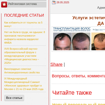
28.05.2025
Рейтинговая система
Админ
ПОСЛЕДНИЕ СТАТЬИ
Услуги эстет
ДА
Как избавиться от тошноты за 5
минут
Нет ни боли в груди, ни одышки: 8
признаков «молчаливого»
инфаркта назвала кардиолог
ФМБА
XVII Всероссийский научно-
образовательный форум с
международным участием
«Медицинская диагностика –
2025»
Share
|
Виноградные семечки:
Антиканцерогенные свойства
Вопросы, ответы, коммент
IX Международный
Междисциплинарный Саммит
«Женское здоровье» пройдет в
Москве с 21 по 23 мая 2025 года
Читайте также
Все статьи
Новый пероральный пре