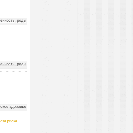
нность, роды
нность, роды
кое здоровье
оза риска