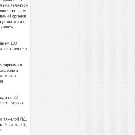
блема является
енщин во всем
ваний органов
гут негативно
ичивать
еднем 100
асти в течение
опулярными в
 кофеина в
то может
ия
ода по 22
раст которых
 о тяжелой ПД.
о. Частота ПД
.