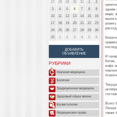
27
28
29
30
31
1
2
напитк
3
4
5
6
7
8
9
одним 
мире, 
10
11
12
13
14
15
16
малого
17
18
19
20
21
22
23
влиять
расход
24
25
26
27
28
29
30
31
1
2
3
4
5
6
Безалк
граммо
послед
ДОБАВИТЬ
ОБЪЯВЛЕНИЕ
И гази
Китае,
РУБРИКИ
кофе о
повлия
Научная медицина
психич
Болезни
Текуще
Традиционная медицина
октябр
состав
Здоровый образ жизни
Всего 
Косметология
Легкая
также 
Медицинское право