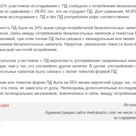
51% участников исследования с ПД сообщили о потреблении безалког
ов по сравнению с 48,8% тех, кто не страдает ПД. Для сравнения, 44,8
иков исследования с ПД и без ПД употребляли кофе соответственно.
ность ПД была на 24% выше среди потребителей безалкогольных напит
ески, связь между потреблением безалкогольных напитков и тяжестью
висимой, при этом легкая ПД была связана с еженедельным или менее
лением безалкогольных напитков. Напротив, увеличение тяжести боли 
высокой частотой потребления.
сельских участников с ПД вероятность употребления газированных нап
ше, чем у тех, кто употреблял другие напитки. В целом, употребление 
огольных напитков было связано с более тяжелой формой ПД.
ная или тяжелая форма ПД была на 55% менее вероятной среди тех, кт
 эта связь не зависела от дозы. Необходимы дополнительные исследо
ия потенциальных механизмов, вовлеченных в связь между потреблени
Источ
9.2024
Администрация сайта med-practic.com не несет 
за содержа
..