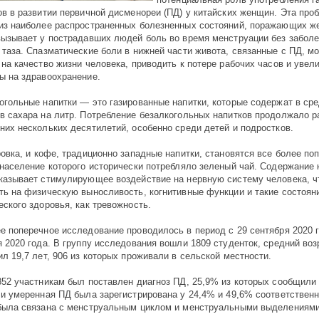
ов в развитии первичной дисменореи (ПД) у китайских женщин. Эта про
из наиболее распространенных болезненных состояний, поражающих ж
вызывает у пострадавших людей боль во время менструации без заболе
 таза. Спазматические боли в нижней части живота, связанные с ПД, мо
 на качество жизни человека, приводить к потере рабочих часов и увел
ы на здравоохранение.
огольные напитки — это газированные напитки, которые содержат в ср
в сахара на литр. Потребление безалкогольных напитков продолжало р
них нескольких десятилетий, особенно среди детей и подростков.
ровка, и кофе, традиционно западные напитки, становятся все более п
 население которого исторически потребляло зеленый чай. Содержание
казывает стимулирующее воздействие на нервную систему человека, ч
ть на физическую выносливость, когнитивные функции и такие состоян
еского здоровья, как тревожность.
е поперечное исследование проводилось в период с 29 сентября 2020 г
я 2020 года. В группу исследования вошли 1809 студенток, средний воз
ил 19,7 лет, 906 из которых проживали в сельской местности.
852 участникам был поставлен диагноз ПД, 25,9% из которых сообщили
 и умеренная ПД была зарегистрирована у 24,4% и 49,6% соответственн
была связана с менструальным циклом и менструальными выделениями