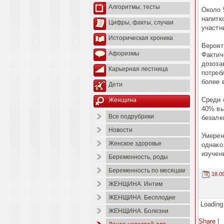
Алгоритмы, тесты
Около 
напитк
Цифры, факты, случаи
участн
Историческая хроника
Вероят
Афоризмы
Фактич
дозоза
Карьерная лестница
потреб
более 
Дети
Среди 
Женщина
40% вы
Все подрубрики
безалк
Новости
Умерен
Женское здоровье
однако
изучен
Беременность, роды
Беременность по месяцам
18.0
ЖЕНЩИНА. Интим
ЖЕНЩИНА. Бесплодие
Loading.
ЖЕНЩИНА. Болезни
Share
|