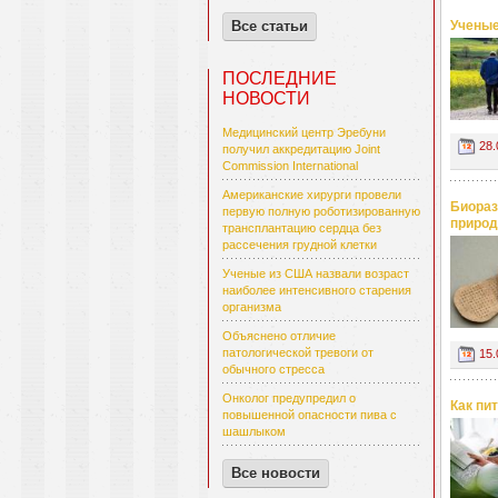
Все статьи
Ученые
ПОСЛЕДНИЕ
НОВОСТИ
Медицинский центр Эребуни
28.
получил аккредитацию Joint
Commission International
Американские хирурги провели
Биораз
первую полную роботизированную
природ
трансплантацию сердца без
рассечения грудной клетки
Ученые из США назвали возраст
наиболее интенсивного старения
организма
Объяснено отличие
патологической тревоги от
15.
обычного стресса
Онколог предупредил о
Как пи
повышенной опасности пива с
шашлыком
Все новости