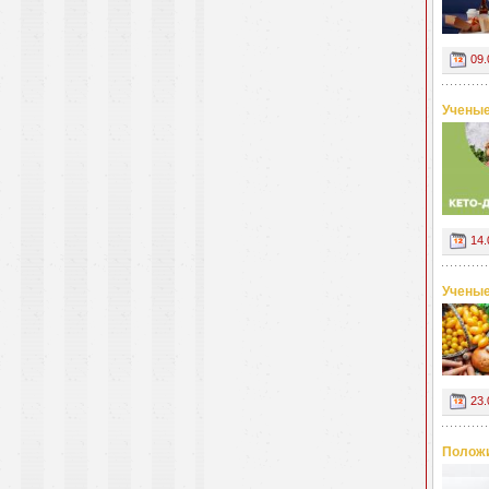
09.
Ученые
14.
Ученые
23.
Положи