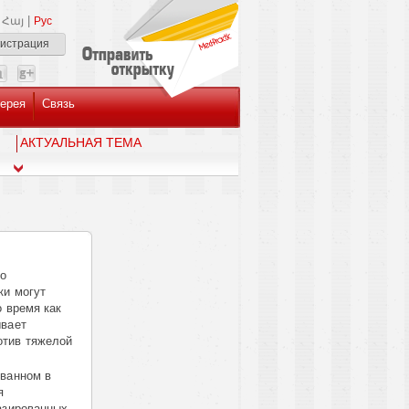
|
Հայ
Рус
гистрация
ерея
Связь
AКТУАЛЬНАЯ ТЕМА
то
ки могут
о время как
ывает
отив тяжелой
ованном в
я
азированных