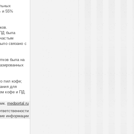
ольных
% и 55%
ков.
 ПД была
 частым
было связано с
итков была на
газированных
о пил кофе;
вания для
ем кофе и ПД.
ник.
medportal.ru
ответственности
ние информации