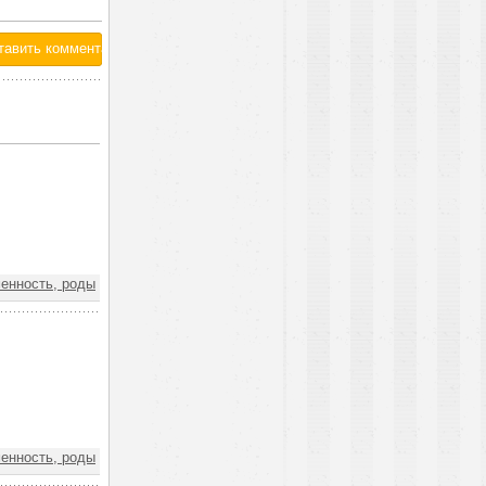
нность, роды
нность, роды