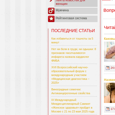
Лента новостей для
женщин
Вопр
Мужчина
Рейтинговая система
Чита
ПОСЛЕДНИЕ СТАТЬИ
Каковы
Как избавиться от тошноты за 5
минут
Нет ни боли в груди, ни одышки: 8
признаков «молчаливого»
инфаркта назвала кардиолог
ФМБА
XVII Всероссийский научно-
24.
образовательный форум с
международным участием
«Медицинская диагностика –
Назван
2025»
Виноградные семечки:
Антиканцерогенные свойства
IX Международный
Междисциплинарный Саммит
«Женское здоровье» пройдет в
17.
Москве с 21 по 23 мая 2025 года