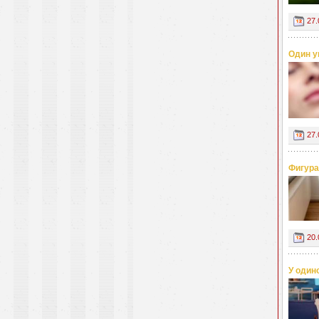
27.
Один у
27.
Фигура
20.
У один