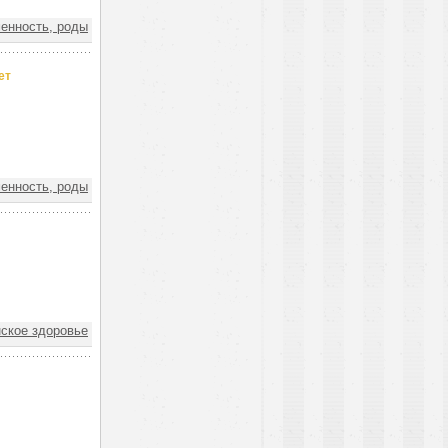
нность, роды
ет
нность, роды
кое здоровье