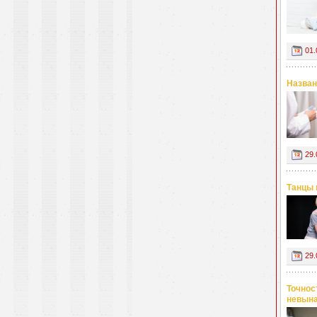
01.
Назван
29.
Танцы 
29.
Точнос
невына