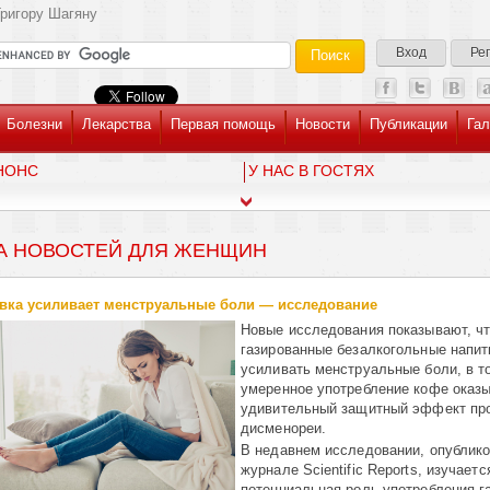
ригору Шагяну
Вход
Ре
Болезни
Лекарства
Первая помощь
Новости
Публикации
Гал
НОНС
У НАС В ГОСТЯХ
А НОВОСТЕЙ ДЛЯ ЖЕНЩИН
вка усиливает менструальные боли — исследование
Новые исследования показывают, ч
газированные безалкогольные напит
усиливать менструальные боли, в т
умеренное употребление кофе оказ
удивительный защитный эффект пр
дисменореи.
В недавнем исследовании, опублик
журнале Scientific Reports, изучаетс
потенциальная роль употребления г