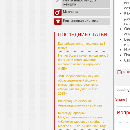
Лента новостей для
исп
женщин
со
Мужчина
Ка
де
Рейтинговая система
па
Об
си
ПОСЛЕДНИЕ СТАТЬИ
Бе
Как избавиться от тошноты за 5
и 
минут
Из
По
Нет ни боли в груди, ни одышки: 8
Св
признаков «молчаливого»
инфаркта назвала кардиолог
ФМБА
18.0
XVII Всероссийский научно-
образовательный форум с
международным участием
Loading.
«Медицинская диагностика –
2025»
Share
|
Виноградные семечки:
Антиканцерогенные свойства
Вопр
IX Международный
Междисциплинарный Саммит
«Женское здоровье» пройдет в
Москве с 21 по 23 мая 2025 года