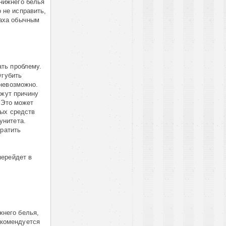
 нижнего белья
 не исправить,
паха обычным
ть проблему.
угубить
невозможно.
ажут причину
 Это может
ных средств
унитета.
вратить
перейдет в
жнего белья,
екомендуется