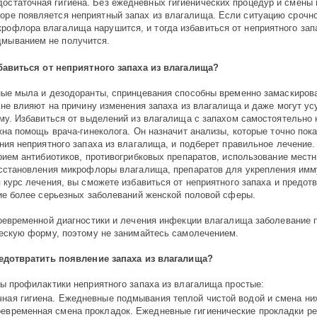
достаточная гигиена. Без ежедневных гигиенических процедур и смены
коре появляется неприятный запах из влагалища. Если ситуацию срочно
крофлора влагалища нарушится, и тогда избавиться от неприятного за
дмыванием не получится.
бавиться от неприятного запаха из влагалища?
ые мыла и дезодоранты, спринцевания способны временно замаскирова
 не влияют на причину изменения запаха из влагалища и даже могут ус
му. Избавиться от выделений из влагалища с запахом самостоятельно 
жна помощь врача-гинеколога. Он назначит анализы, которые точно пок
ния неприятного запаха из влагалища, и подберет правильное лечение.
рием антибиотиков, противогрибковых препаратов, использование мест
сстановления микрофлоры влагалища, препаратов для укрепления имм
 курс лечения, вы сможете избавиться от неприятного запаха и предот
ие более серьезных заболеваний женской половой сферы.
оевременной диагностики и лечения инфекции влагалища заболевание 
ескую форму, поэтому не занимайтесь самолечением.
едотвратить появление запаха из влагалища?
ы профилактики неприятного запаха из влагалища простые:
чная гигиена. Ежедневные подмывания теплой чистой водой и смена ни
оевременная смена прокладок. Ежедневные гигиенические прокладки р