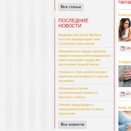
Чита
Все статьи
Сексуа
ПОСЛЕДНИЕ
НОВОСТИ
Медицинский центр Эребуни
получил аккредитацию Joint
Commission International
18.
Американские хирурги провели
первую полную роботизированную
трансплантацию сердца без
Синдро
рассечения грудной клетки
Ученые из США назвали возраст
наиболее интенсивного старения
организма
Объяснено отличие
патологической тревоги от
07.
обычного стресса
Онколог предупредил о
Кому н
повышенной опасности пива с
шашлыком
Все новости