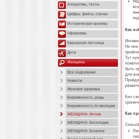
Не
Алгоритмы, тесты
вс
ми
Цифры, факты, случаи
по
Историческая хроника
Как из
Афоризмы
Интимн
Карьерная лестница
Но они
пробле
Дети
Тут ну
Женщина
появле
быть п
Все подрубрики
для во
Пройдя
Новости
развит
Женское здоровье
Без св
Беременность, роды
хронич
Беременность по месяцам
Как пр
ЖЕНЩИНА. Интим
ЖЕНЩИНА. Бесплодие
Способ
Ли
ЖЕНЩИНА. Болезни
св