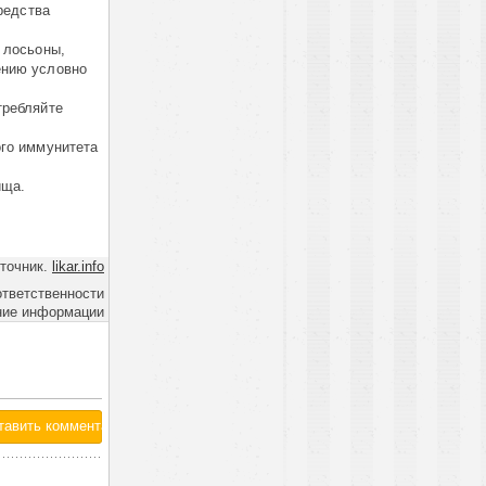
редства
 лосьоны,
ению условно
требляйте
ого иммунитета
ища.
точник.
likar.info
ответственности
ние информации