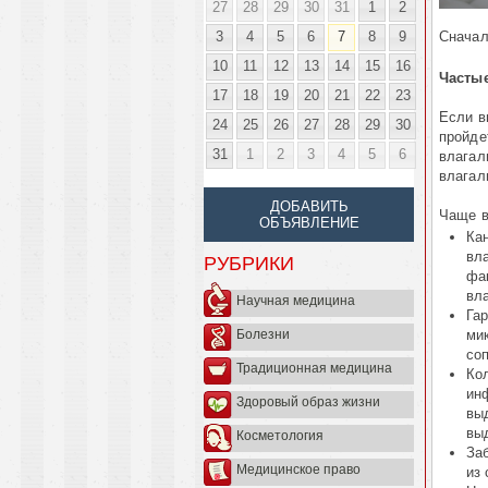
27
28
29
30
31
1
2
3
4
5
6
7
8
9
Сначал
10
11
12
13
14
15
16
Частые
17
18
19
20
21
22
23
Если в
24
25
26
27
28
29
30
пройде
31
1
2
3
4
5
6
влагал
влагал
ДОБАВИТЬ
Чаще в
ОБЪЯВЛЕНИЕ
Ка
вл
РУБРИКИ
фа
вл
Научная медицина
Га
ми
Болезни
со
Традиционная медицина
Ко
ин
Здоровый образ жизни
вы
вы
Косметология
За
Медицинское право
из