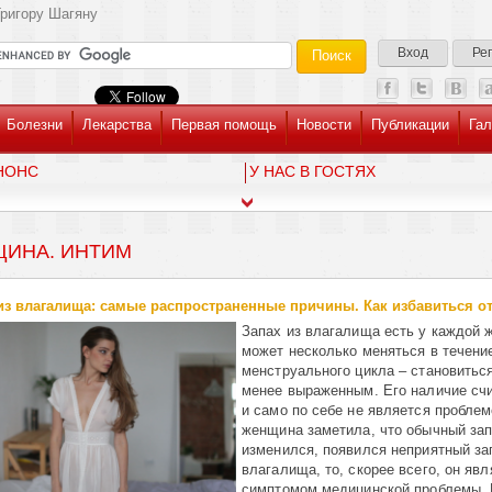
ригору Шагяну
Вход
Ре
Болезни
Лекарства
Первая помощь
Новости
Публикации
Гал
НОНС
У НАС В ГОСТЯХ
ИНА. ИНТИМ
из влагалища: самые распространенные причины. Как избавиться от
Запах из влагалища есть у каждой
может несколько меняться в течени
менструального цикла – становитьс
менее выраженным. Его наличие сч
и само по себе не является проблем
женщина заметила, что обычный за
изменился, появился неприятный за
влагалища, то, скорее всего, он явл
симптомом медицинской проблемы. 