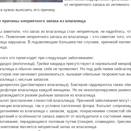
от неприятного запаха из интимного
а нужно выяснить его причину.
 причины неприятного запаха из влагалища
ы заметили, что запах из влагалища стал неприятным, не надейтесь, ч
т». Появление неприятного запаха из влагалища – это симптом того, ч
ища нарушена. В подавляющем большинстве случаев, причиной являю
ища.
сего это происходит при следующих заболеваниях:
ндидоз (молочница). Грибки кандида присутствуют в нормальной микро
агалища и обычно никак себя не проявляют. Но под действием неблаго
кторов они начинают размножаться, вызывая обильные творожистые вы
агалища с кислым запахом.
рднереллез (дисбактериоз влагалища). Бактерия гарднерелла также оби
крофлоре влагалища каждой женщины. Но ее неконтролируемое размн
провождается резким рыбным запахом из влагалища.
льпит (воспаление слизистой влагалища). Причиной заболевания могут 
фекции влагалища, так и условно патогенная флора. Кольпит сопровож
делениями из влагалища с запахом, зудом, покраснением слизистой об
делений и особенности запаха зависят от возбудителя и состояния имм
болевания, передающиеся половым путем (гонорея, хламидиоз, трихом
 симптомов является неприятный запах из влагалища.