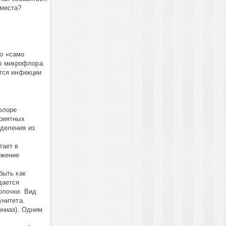
 места?
то «само
то микрофлора
тся инфекции
флоре
приятных
деления из
тает в
ожение
быть как
дается
олочки. Вид
унитета.
ониаз). Одним