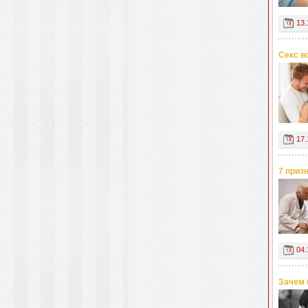
13.
Секс в
17.
7 приз
04.
Зачем 