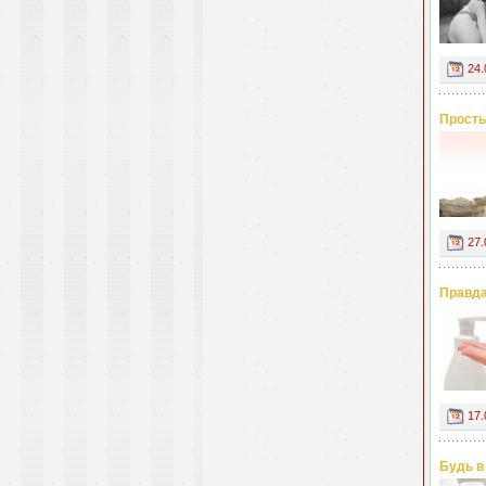
24.
Просты
27.
Правда
17.
Будь в