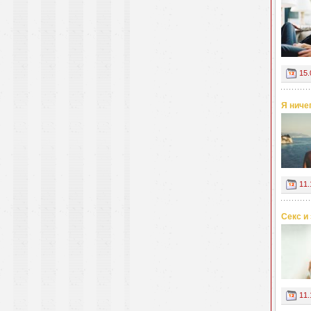
15.
Я ниче
11.
Секс и
11.