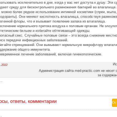
ользовать исключительно в дни, когда у вас нет доступа к душу. Эти с
здают среду для бесконтрольного размножения бактерий во влагалище.
к можно более редкое использование интимной косметики (спреи, мыла,
зодоранты). Они меняют кислотность влагалища, способствуя размнож
тогенной флоры, что и вызывает появление запаха из влагалища.
еспечение нормального притока воздуха к половым органам. Не злоупо
нтетическим бельем и избегайте обтягивающей одежды.
зопасный секс. Случайные половые связи – это всегда снижение местн
риск передачи инфекционных заболеваний.
бегайте спринцеваний. Они вымывают нормальную микрофлору влагал
ддержание общего иммунитета.
оевременное лечение заболеваний, включая гинекологические.
Ис
1.2022
Администрация сайта med-practic.com не несет 
за содержа
..
осы, ответы, комментарии