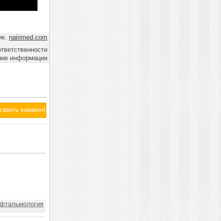
ик.
nairimed.com
ответственности
ние информации
фтальмология