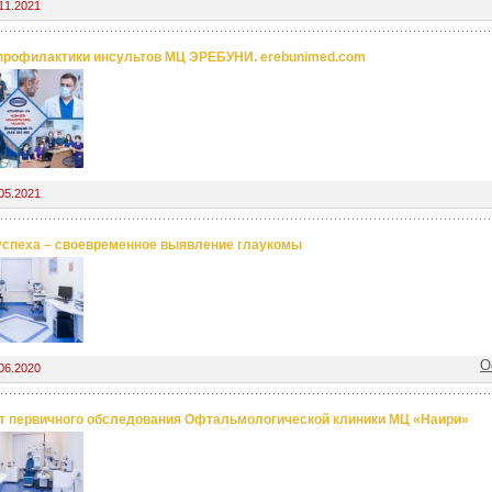
11.2021
профилактики инсультов МЦ ЭРЕБУНИ. erebunimed.com
05.2021
успеха – своевременное выявление глаукомы
О
06.2020
т первичного обследования Офтальмологической клиники МЦ «Наири»