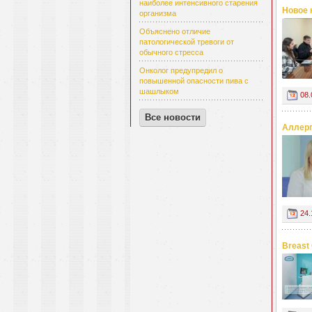
наиболее интенсивного старения
Новое 
организма
Объяснено отличие
патологической тревоги от
обычного стресса
Онколог предупредил о
повышенной опасности пива с
шашлыком
08.
Все новости
Аллерг
24.
Breast