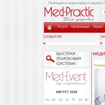
Посвящается выдающемуся педагогу Г
Услуги
Организации
Врачи
СОБЫТИЯ
А
МЕДИ
БЫСТРАЯ
ПОИСКОВАЯ
СИСТЕМА
Соногр
АВГУСТ
2026
Пн
Вт
Ср
Чт
Пт
Сб
Вс