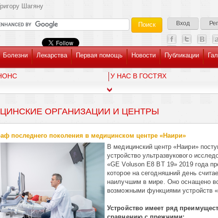
ригору Шагяну
Вход
Ре
Болезни
Лекарства
Первая помощь
Новости
Публикации
Гал
НОНС
У НАС В ГОСТЯХ
ЦИНСКИЕ ОРГАНИЗАЦИИ И ЦЕНТРЫ
аф последнего поколения в медицинском центре «Наири»
В медицинский центр «Наири» пост
устройство ультразвукового исслед
«GE Voluson E8 BT 19» 2019 года пр
которое на сегодняшний день счита
наилучшим в мире. Оно оснащено в
возможными функциями устройств «
Устройство имеет ряд преимущес
сравнению с прежними: