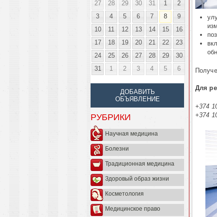
27
28
29
30
31
1
2
3
4
5
6
7
8
9
ул
из
10
11
12
13
14
15
16
по
17
18
19
20
21
22
23
вк
об
24
25
26
27
28
29
30
31
1
2
3
4
5
6
Получе
Для р
ДОБАВИТЬ
ОБЪЯВЛЕНИЕ
+374 10
+374 1
РУБРИКИ
Научная медицина
Болезни
Традиционная медицина
Здоровый образ жизни
Косметология
Медицинское право