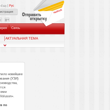
|
Հայ
Рус
гистрация
ерея
Связь
AКТУАЛЬНАЯ ТЕМА
упило новейшее
ования (УЗИ)
оизводства,
ется
семи
Voluson».
тв по