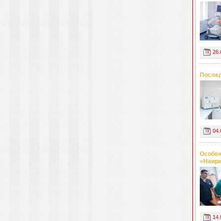
26.
Послед
04.
Особен
«Наир
14.