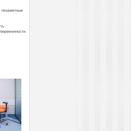
е незаметные
сть
 беременности.