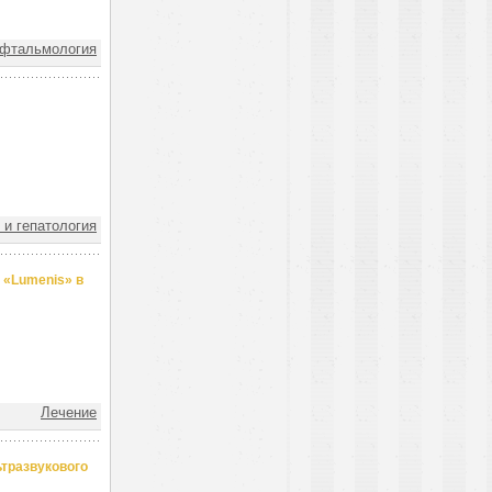
фтальмология
 и гепатология
 «Lumenis» в
Лечение
тразвукового