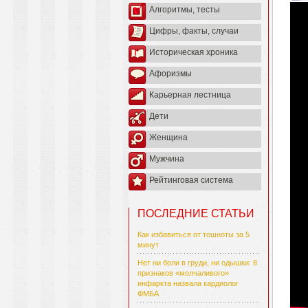
Алгоритмы, тесты
Цифры, факты, случаи
Историческая хроника
Афоризмы
Карьерная лестница
Дети
Женщина
Мужчина
Рейтинговая система
ПОСЛЕДНИЕ СТАТЬИ
Как избавиться от тошноты за 5
минут
Нет ни боли в груди, ни одышки: 8
признаков «молчаливого»
инфаркта назвала кардиолог
ФМБА