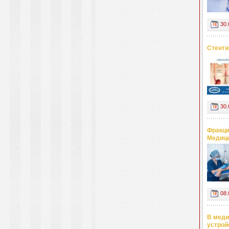
30.
Стенти
30.
Фракци
Медици
08.
В меди
устрой