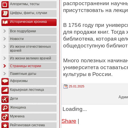
распространении научн
Алгоритмы, тесты
присутствовать на лекц
Цифры, факты, случаи
Историческая хроника
В 1756 году при универс
для продажи книг. Тогда
Все подрубрики
библиотека, которая це
Новости
общедоступную библиот
Из жизни отечественных
врачей
Из жизни великих врачей
Много полезных начинан
университета оставатьс
Страницы истории
культуры в России.
Памятные даты
Афоризмы
25.01.2025
Карьерная лестница
Админ
Дети
Женщина
Loading...
Мужчина
Share
|
Рейтинговая система