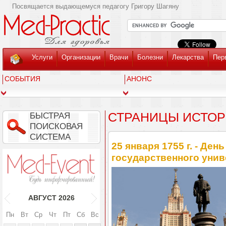
Посвящается выдающемуся педагогу Григору Шагяну
Услуги
Организации
Врачи
Болезни
Лекарства
Пер
СОБЫТИЯ
АНОНС
СТРАНИЦЫ ИСТО
БЫСТРАЯ
ПОИСКОВАЯ
СИСТЕМА
25 января 1755 г. - Де
государственного унив
АВГУСТ
2026
Пн
Вт
Ср
Чт
Пт
Сб
Вс