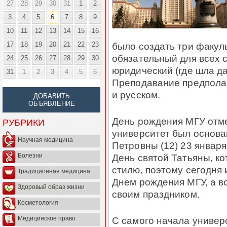
27
28
29
30
31
1
2
3
4
5
6
7
8
9
10
11
12
13
14
15
16
17
18
19
20
21
22
23
было создать три факул
обязательный для всех с
24
25
26
27
28
29
30
юридический (где шла д
31
1
2
3
4
5
6
Преподавание предполаг
и русском.
ДОБАВИТЬ
ОБЪЯВЛЕНИЕ
День рождения МГУ отме
РУБРИКИ
университет был основ
Научная медицина
Петровны (12) 23 января
День святой Татьяны, к
Болезни
стилю, поэтому сегодня 
Традиционная медицина
Днем рождения МГУ, а в
Здоровый образ жизни
своим праздником.
Косметология
С самого начала универ
Медицинское право