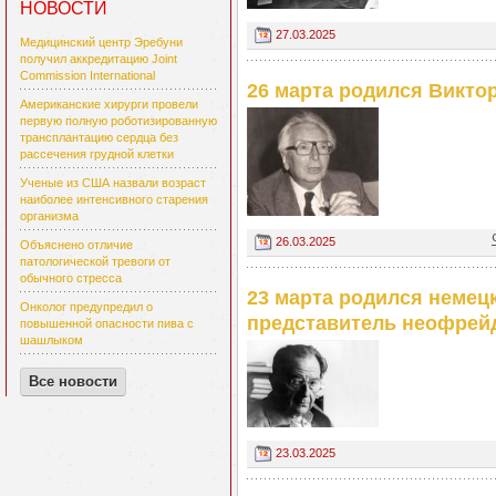
НОВОСТИ
27.03.2025
Медицинский центр Эребуни
получил аккредитацию Joint
Commission International
26 марта родился Викто
Американские хирурги провели
первую полную роботизированную
трансплантацию сердца без
рассечения грудной клетки
Ученые из США назвали возраст
наиболее интенсивного старения
организма
26.03.2025
Объяснено отличие
патологической тревоги от
обычного стресса
23 марта родился немецк
Онколог предупредил о
представитель неофрей
повышенной опасности пива с
шашлыком
Все новости
23.03.2025