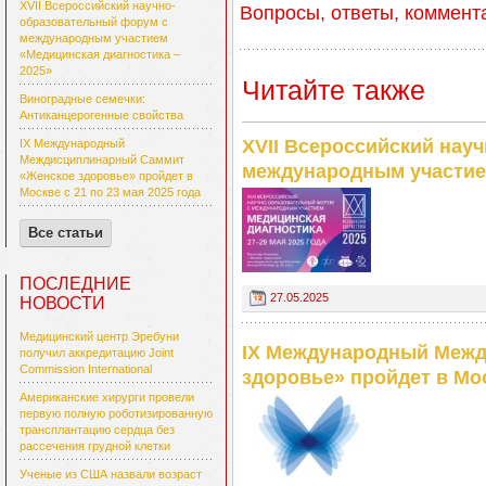
XVII Всероссийский научно-
Вопросы, ответы, коммент
образовательный форум с
международным участием
«Медицинская диагностика –
2025»
Читайте также
Виноградные семечки:
Антиканцерогенные свойства
XVII Всероссийский нау
IX Международный
Междисциплинарный Саммит
международным участием
«Женское здоровье» пройдет в
Москве с 21 по 23 мая 2025 года
Все статьи
ПОСЛЕДНИЕ
27.05.2025
НОВОСТИ
Медицинский центр Эребуни
IX Международный Меж
получил аккредитацию Joint
Commission International
здоровье» пройдет в Мос
Американские хирурги провели
первую полную роботизированную
трансплантацию сердца без
рассечения грудной клетки
Ученые из США назвали возраст