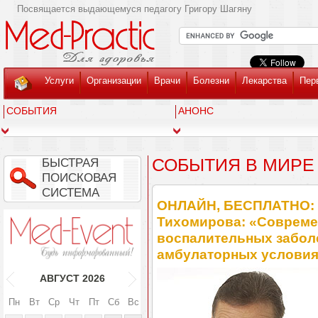
Посвящается выдающемуся педагогу Григору Шагяну
Услуги
Организации
Врачи
Болезни
Лекарства
Пер
СОБЫТИЯ
АНОНС
СОБЫТИЯ В МИРЕ
БЫСТРАЯ
ПОИСКОВАЯ
СИСТЕМА
ОНЛАЙН, БЕСПЛАТНО: с 
Тихомирова: «Совреме
воспалительных забол
амбулаторных услови
АВГУСТ
2026
Пн
Вт
Ср
Чт
Пт
Сб
Вс