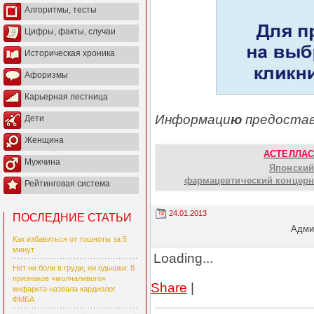
Алгоритмы, тесты
Цифры, факты, случаи
Историческая хроника
Афоризмы
Карьерная лестница
Информаци
ю
предостав
Дети
Женщина
АСТЕЛЛАС
Мужчина
Японский
фармацевтический концерн
Рейтинговая система
24.01.2013
ПОСЛЕДНИЕ СТАТЬИ
Админ
Как избавиться от тошноты за 5
минут
Loading...
Нет ни боли в груди, ни одышки: 8
признаков «молчаливого»
Share
|
инфаркта назвала кардиолог
ФМБА