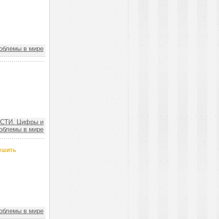
облемы в мире
СТИ. Цифры и
облемы в мире
ешить
облемы в мире