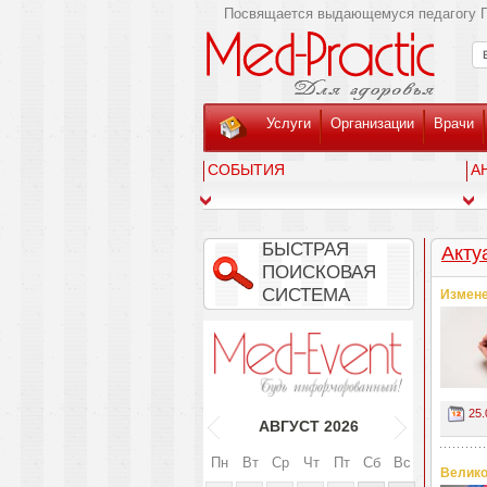
Посвящается выдающемуся педагогу Г
Услуги
Организации
Врачи
СОБЫТИЯ
А
БЫСТРАЯ
Акту
ПОИСКОВАЯ
СИСТЕМА
Измене
25.
АВГУСТ
2026
Пн
Вт
Ср
Чт
Пт
Сб
Вс
Велико