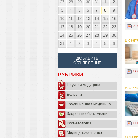
27
28
29
30
31
1
2
3
4
5
6
7
8
9
10
11
12
13
14
15
16
23.
17
18
19
20
21
22
23
24
25
26
27
28
29
30
В сент
31
1
2
3
4
5
6
ДОБАВИТЬ
ОБЪЯВЛЕНИЕ
14.
РУБРИКИ
Научная медицина
ВОЗ: Ч
Болезни
Традиционная медицина
Здоровый образ жизни
11.
Косметология
Медицинское право
ООН пр