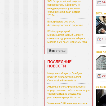
XVII Всероссийский научно-
14.
образовательный форум с
международным участием
«Медицинская диагностика –
ВОЗ: з
2025»
Виноградные семечки:
Антиканцерогенные свойства
IX Международный
Междисциплинарный Саммит
«Женское здоровье» пройдет в
11.
Москве с 21 по 23 мая 2025 года
Все статьи
ВОЗ со
ПОСЛЕДНИЕ
НОВОСТИ
Медицинский центр Эребуни
06.
получил аккредитацию Joint
Commission International
Американские хирурги провели
19 дек
первую полную роботизированную
трансплантацию сердца без
рассечения грудной клетки
Ученые из США назвали возраст