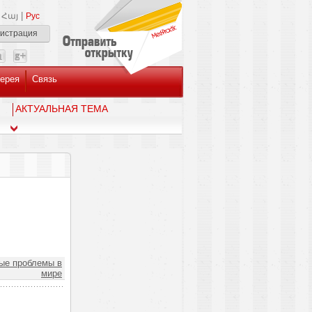
|
Հայ
Рус
гистрация
ерея
Связь
AКТУАЛЬНАЯ ТЕМА
ые проблемы в
мире