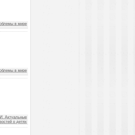
облемы в мире
облемы в мире
. Актуальные
востей о детях