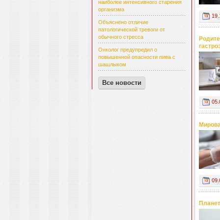
наиболее интенсивного старения
организма
19.
Объяснено отличие
патологической тревоги от
обычного стресса
Родите
гастро
Онколог предупредил о
повышенной опасности пива с
шашлыком
Все новости
05.
Мирова
09.
Планет