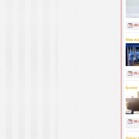
08.
Мир жд
05.
Более 
06.
Предст