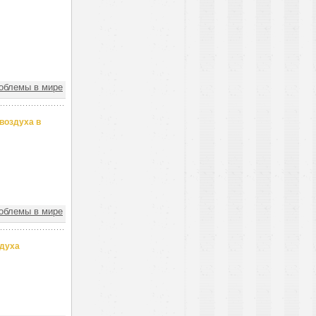
облемы в мире
воздуха в
облемы в мире
здуха