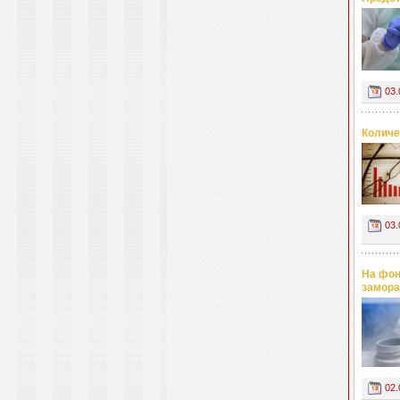
03.
Количе
03.
На фон
замора
02.