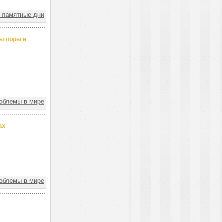
, памятные дни
ны лоры и
облемы в мире
ах
облемы в мире