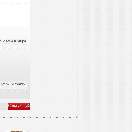
облемы в мире
ифры и факты
Следующий