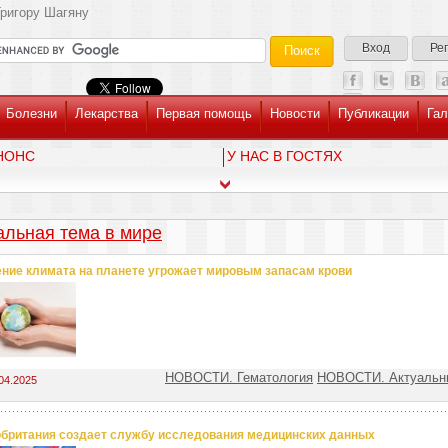
ригору Шагяну
Вход
Ре
Болезни
Лекарства
Первая помощь
Новости
Публикации
Гал
НОНС
У НАС В ГОСТЯХ
альная тема в мире
ние климата на планете угрожает мировым запасам крови
НОВОСТИ. Гематология
НОВОСТИ. Актуальн
04.2025
британия создает службу исследования медицинских данных