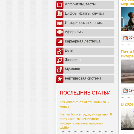
мертво
Алгоритмы, тесты
Цифры, факты, случаи
Историческая хроника
Афоризмы
27.
Карьерная лестница
Дети
Почти 
интере
Женщина
Мужчина
Рейтинговая система
19.
ПОСЛЕДНИЕ СТАТЬИ
Как избавиться от тошноты за 5
В 2024
минут
Нет ни боли в груди, ни одышки: 8
признаков «молчаливого»
инфаркта назвала кардиолог
ФМБА