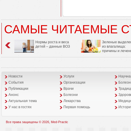
САМЫЕ ЧИТАЕМЫЕ С
Нормы роста и веса
Зеленые выделе
детей – данные ВОЗ
из влагалища:
причины и лечен
Новости
Услуги
Научна
События
Организации
Болезн
Публикации
Врачи
Традиц
Анонс
Болезни
Здоров
Aктуальная тема
Лекарства
Медици
У нас в гостях
Первая помощь
Истори
Все права защищены © 2026, Med-Practic