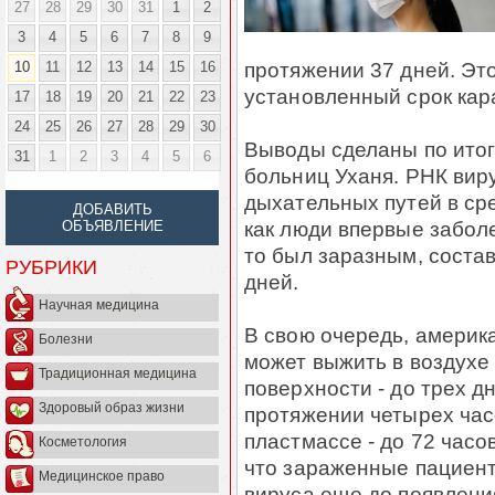
27
28
29
30
31
1
2
3
4
5
6
7
8
9
протяжении 37 дней. Эт
10
11
12
13
14
15
16
установленный срок кар
17
18
19
20
21
22
23
24
25
26
27
28
29
30
Выводы сделаны по итог
31
1
2
3
4
5
6
больниц Уханя. РНК вир
дыхательных путей в сре
ДОБАВИТЬ
как люди впервые заболе
ОБЪЯВЛЕНИЕ
то был заразным, состав
РУБРИКИ
дней.
Научная медицина
В свою очередь, америк
Болезни
может выжить в воздухе 
Традиционная медицина
поверхности - до трех д
Здоровый образ жизни
протяжении четырех часо
пластмассе - до 72 часо
Косметология
что зараженные пациен
Медицинское право
вируса еще до появлени