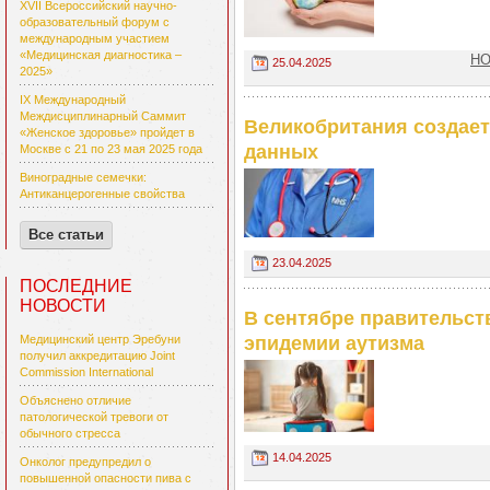
XVII Всероссийский научно-
образовательный форум с
международным участием
«Медицинская диагностика –
НО
25.04.2025
2025»
IX Международный
Междисциплинарный Саммит
Великобритания создает
«Женское здоровье» пройдет в
данных
Москве с 21 по 23 мая 2025 года
Виноградные семечки:
Антиканцерогенные свойства
Все статьи
23.04.2025
ПОСЛЕДНИЕ
НОВОСТИ
В сентябре правительс
эпидемии аутизма
Медицинский центр Эребуни
получил аккредитацию Joint
Commission International
Объяснено отличие
патологической тревоги от
обычного стресса
14.04.2025
Онколог предупредил о
повышенной опасности пива с