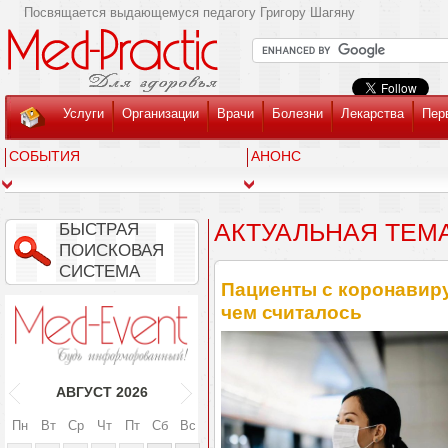
Посвящается выдающемуся педагогу Григору Шагяну
Услуги
Организации
Врачи
Болезни
Лекарства
Пер
СОБЫТИЯ
АНОНС
АКТУАЛЬНАЯ ТЕМ
БЫСТРАЯ
ПОИСКОВАЯ
СИСТЕМА
Пациенты с коронавир
чем считалось
АВГУСТ
2026
Пн
Вт
Ср
Чт
Пт
Сб
Вс