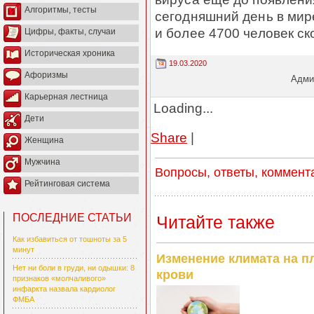
Алгоритмы, тесты
сегодняшний день в мир
и более 4700 человек ск
Цифры, факты, случаи
Историческая хроника
19.03.2020
Афоризмы
Админ
Карьерная лестница
Loading...
Дети
Share
|
Женщина
Мужчина
Вопросы, ответы, коммент
Рейтинговая система
ПОСЛЕДНИЕ СТАТЬИ
Читайте также
Как избавиться от тошноты за 5
минут
Изменение климата на п
Нет ни боли в груди, ни одышки: 8
крови
признаков «молчаливого»
инфаркта назвала кардиолог
ФМБА