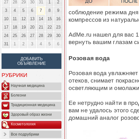
27
28
29
30
31
1
2
3
4
5
6
7
8
9
соблюдение режима дня 
компрессов из натураль
10
11
12
13
14
15
16
17
18
19
20
21
22
23
AdMe.ru нашел для вас 1
24
25
26
27
28
29
30
вернуть вашим глазам с
31
1
2
3
4
5
6
Розовая вода
ДОБАВИТЬ
ОБЪЯВЛЕНИЕ
Розовая вода увлажняет 
РУБРИКИ
отеков, снимает покрасн
Научная медицина
осветляющим и омолаж
Болезни
Ее нетрудно найти в про
Традиционная медицина
вам не удалось этого сд
Здоровый образ жизни
домашний аналог розово
Косметология
Все подрубрики