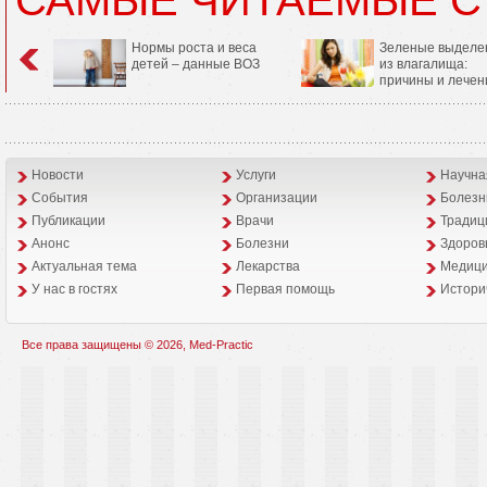
Нормы роста и веса
Зеленые выделе
детей – данные ВОЗ
из влагалища:
причины и лечен
Новости
Услуги
Научна
События
Организации
Болезн
Публикации
Врачи
Традиц
Анонс
Болезни
Здоров
Aктуальная тема
Лекарства
Медици
У нас в гостях
Первая помощь
Истори
Все права защищены © 2026, Med-Practic