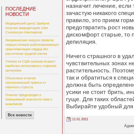
назначит лечение, если 
ПОСЛЕДНИЕ
зачастую никакого специ
НОВОСТИ
правило, это прием гор
Медицинский центр Эребуни
предотвратить рост нов
получил аккредитацию Joint
Commission International
дискомфорт старые, то 
депиляция.
Американские хирурги провели
первую полную роботизированную
трансплантацию сердца без
рассечения грудной клетки
Ничего страшного в удал
Ученые из США назвали возраст
чувствительных зонах не
наиболее интенсивного старения
растительность. Поэтом
организма
так и обратиться к спец
Объяснено отличие
патологической тревоги от
должна быть определенн
обычного стресса
усики не стоит брить, и
Онколог предупредил о
гуще. Для таких областе
повышенной опасности пива с
шашлыком
Выбирайте удобный для 
Все новости
11.01.2021
Админ