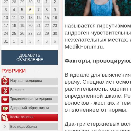
27
28
29
30
31
1
2
3
4
5
6
7
8
9
10
11
12
13
14
15
16
называется гирсутизмом 
17
18
19
20
21
22
23
андроген-чувствительны
24
25
26
27
28
29
30
нежелательных местах, а
31
1
2
3
4
5
6
MedikForum.ru.
ДОБАВИТЬ
Факторы, провоцирующ
ОБЪЯВЛЕНИЕ
РУБРИКИ
В идеале для выяснения
врачу. Специалист осмот
Научная медицина
растительность, оценит 
Болезни
определенной шкале. Ре
Традиционная медицина
волосков - жестких и т
Здоровый образ жизни
отклонением от нормы.
Косметология
Два-три стержневых вол
Все подрубрики
волосков не больше вось