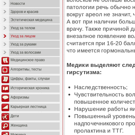
Новости
патологии речь обычно н
Здоров и красив
вокруг ареол не значит, 
Эстетическая медицина
А вот при наличии боль
врачу. Также причиной д
Уход за телом
внезапное появление во
Уход за лицом
считается при 16-20 бал
Уход за руками
что имеется гормональн
Уход за волосами
Медицинское право
Медики выделяют сле
Алгоритмы, тесты
гирсутизма:
Цифры, факты, случаи
Наследственность;
Историческая хроника
Чувствительность во
Афоризмы
повышенное количеств
Карьерная лестница
Нарушение работы яи
Повышенный уровень 
Дети
надпочечникового про
Женщина
пролактина и ТТГ.
Мужчина