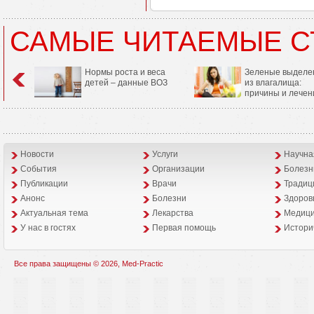
САМЫЕ ЧИТАЕМЫЕ С
Нормы роста и веса
Зеленые выделе
детей – данные ВОЗ
из влагалища:
причины и лечен
Новости
Услуги
Научна
События
Организации
Болезн
Публикации
Врачи
Традиц
Анонс
Болезни
Здоров
Aктуальная тема
Лекарства
Медици
У нас в гостях
Первая помощь
Истори
Все права защищены © 2026, Med-Practic