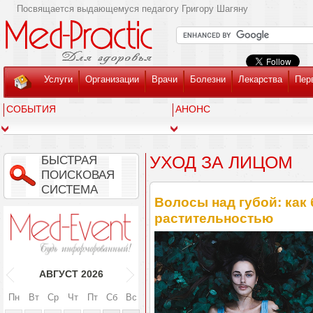
Посвящается выдающемуся педагогу Григору Шагяну
Услуги
Организации
Врачи
Болезни
Лекарства
Пер
СОБЫТИЯ
АНОНС
УХОД ЗА ЛИЦОМ
БЫСТРАЯ
ПОИСКОВАЯ
СИСТЕМА
Волосы над губой: как
растительностью
АВГУСТ
2026
Пн
Вт
Ср
Чт
Пт
Сб
Вс