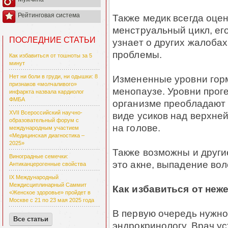
Рейтинговая система
Также медик всегда оце
менструальный цикл, ег
ПОСЛЕДНИЕ СТАТЬИ
узнает о других жалоба
проблемы.
Как избавиться от тошноты за 5
минут
Измененные уровни горм
Нет ни боли в груди, ни одышки: 8
признаков «молчаливого»
менопаузе. Уровни прог
инфаркта назвала кардиолог
ФМБА
организме преобладают 
XVII Всероссийский научно-
виде усиков над верхне
образовательный форум с
на голове.
международным участием
«Медицинская диагностика –
2025»
Также возможны и други
Виноградные семечки:
это акне, выпадение вол
Антиканцерогенные свойства
IX Международный
Междисциплинарный Саммит
Как избавиться от не
«Женское здоровье» пройдет в
Москве с 21 по 23 мая 2025 года
В первую очередь нужно 
Все статьи
эндрокринологу. Врач ус