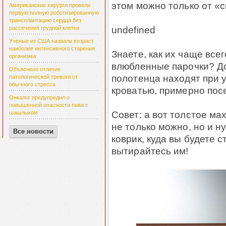
этом можно только от «с
Американские хирурги провели
первую полную роботизированную
трансплантацию сердца без
undefined
рассечения грудной клетки
Ученые из США назвали возраст
наиболее интенсивного старения
Знаете, как их чаще вс
организма
влюбленные парочки? До
Объяснено отличие
полотенца находят при у
патологической тревоги от
обычного стресса
кроватью, примерно по
Онколог предупредил о
повышенной опасности пива с
Совет: а вот толстое м
шашлыком
не только можно, но и н
Все новости
коврик, куда вы будете 
вытирайтесь им!