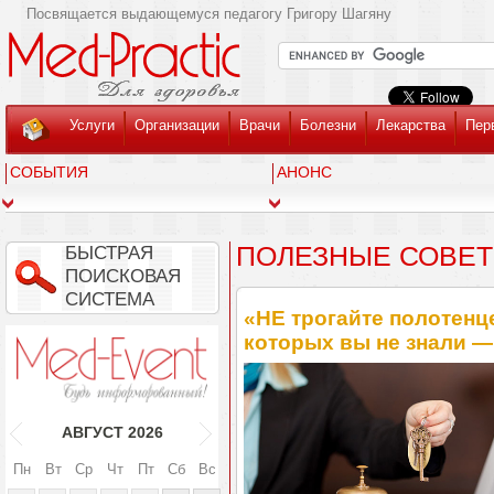
Посвящается выдающемуся педагогу Григору Шагяну
Услуги
Организации
Врачи
Болезни
Лекарства
Пер
СОБЫТИЯ
АНОНС
ПОЛЕЗНЫЕ СОВЕ
БЫСТРАЯ
ПОИСКОВАЯ
СИСТЕМА
«НЕ трогайте полотенц
которых вы не знали —
АВГУСТ
2026
Пн
Вт
Ср
Чт
Пт
Сб
Вс