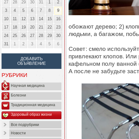
27
28
29
30
31
1
2
3
4
5
6
7
8
9
10
11
12
13
14
15
16
обожают дерево; 2) кло
17
18
19
20
21
22
23
людьми, а багажом, поб
24
25
26
27
28
29
30
31
1
2
3
4
5
6
Совет: смело используйт
привлекают клопов. Или
ДОБАВИТЬ
кафельном полу ванной (
ОБЪЯВЛЕНИЕ
А после не забудьте заст
РУБРИКИ
Научная медицина
Болезни
Традиционная медицина
Здоровый образ жизни
Все подрубрики
Новости