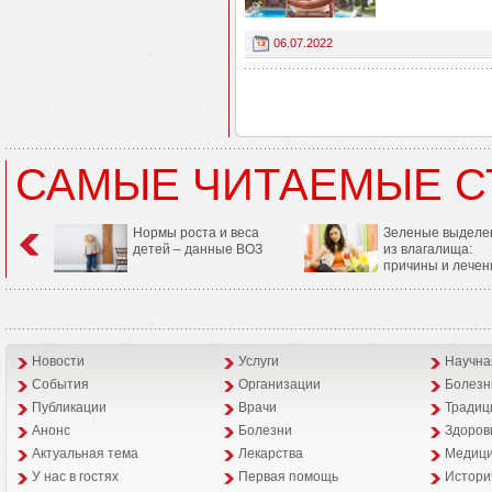
06.07.2022
САМЫЕ ЧИТАЕМЫЕ С
Нормы роста и веса
Зеленые выделе
детей – данные ВОЗ
из влагалища:
причины и лечен
Новости
Услуги
Научна
События
Организации
Болезн
Публикации
Врачи
Традиц
Анонс
Болезни
Здоров
Aктуальная тема
Лекарства
Медици
У нас в гостях
Первая помощь
Истори