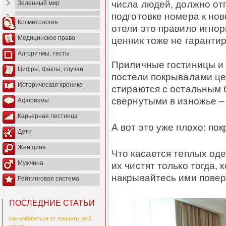
числа людей, должно отп
Зеленный мир
подготовке номера к но
Косметология
отели это правило игнор
Медицинское право
ценник тоже не гаранти
Алгоритмы, тесты
Приличные гостиницы и 
Цифры, факты, случаи
постели покрывалами це
Историческая хроника
стираются с остальным б
свернутыми в изножье – 
Афоризмы
Карьерная лестница
А вот это уже плохо: по
Дети
Женщина
Что касается теплых оде
Мужчина
их чистят только тогда, 
накрывайтесь ими повер
Рейтинговая система
ПОСЛЕДНИЕ СТАТЬИ
Как избавиться от тошноты за 5