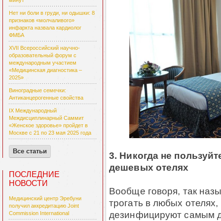
минут
Нет ни боли в груди, ни одышки: 8
признаков «молчаливого»
инфаркта назвала кардиолог
ФМБА
XVII Всероссийский научно-
образовательный форум с
международным участием
«Медицинская диагностика –
2025»
Виноградные семечки:
Антиканцерогенные свойства
IX Международный
Междисциплинарный Саммит
«Женское здоровье» пройдет в
Москве с 21 по 23 мая 2025 года
Все статьи
3. Никогда не пользуй
дешевых отелях
ПОСЛЕДНИЕ
НОВОСТИ
Вообще говоря, так наз
Медицинский центр Эребуни
трогать в любых отелях, 
получил аккредитацию Joint
дезинфицируют самым д
Commission International