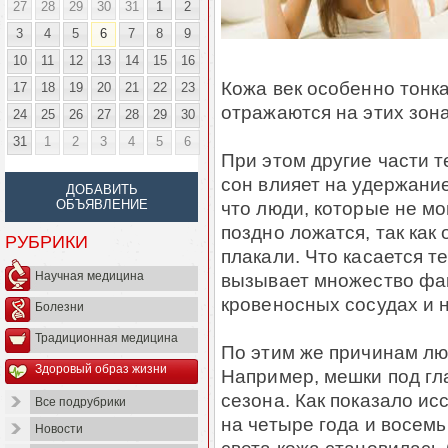
27
28
29
30
31
1
2
3
4
5
6
7
8
9
10
11
12
13
14
15
16
Кожа век особенно тонк
17
18
19
20
21
22
23
отражаются на этих зонах
24
25
26
27
28
29
30
31
1
2
3
4
5
6
При этом другие части т
сон влияет на удержание
ДОБАВИТЬ
ОБЪЯВЛЕНИЕ
что люди, которые не мо
поздно ложатся, так как
РУБРИКИ
плакали. Что касается т
Научная медицина
вызывает множество факт
кровеносных сосудах и н
Болезни
Традиционная медицина
По этим же причинам лю
Здоровый образ жизни
Например, мешки под гл
сезона. Как показало ис
Все подрубрики
на четыре года и восемь
Новости