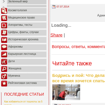
Зеленный мир
07.07.2014
Косметология
Админ
Медицинское право
Loading...
Алгоритмы, тесты
Цифры, факты, случаи
Share
|
Историческая хроника
Вопросы, ответы, коммент
Афоризмы
Карьерная лестница
Дети
Читайте также
Женщина
Бодрись и пой: Что дела
Мужчина
все время хочется спать
Рейтинговая система
ПОСЛЕДНИЕ СТАТЬИ
Как избавиться от тошноты за 5