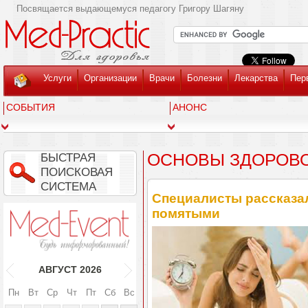
Посвящается выдающемуся педагогу Григору Шагяну
Услуги
Организации
Врачи
Болезни
Лекарства
Пер
СОБЫТИЯ
АНОНС
ОСНОВЫ ЗДОРОВО
БЫСТРАЯ
ПОИСКОВАЯ
СИСТЕМА
Специалисты рассказал
помятыми
АВГУСТ
2026
Пн
Вт
Ср
Чт
Пт
Сб
Вс