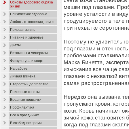
света кожа становилась
Основы здорового образа
мешки под глазами. Про
жизни
уровне усталости в вид
Психическое здоровье
продуцируемого в теле п
Любовь, отношения, семья
при нехватке серотонин
Половая жизнь
Питание и здоровье
Поэтому не удивительно
Диеты
под глазами и отечность
Витамины и минералы
проблемами сталкивали
Физкультура и спорт
Марка Бинетта, эксперта
изыскания все чаще свя
На работе
глазами с нехваткой вит
Личная гигиена
самая распространенна
Старость и долголетие
Полезные советы
Нередко она вызвана те
Вредные привычки
пропускают крови, котор
Профилактика
кожи. Кровь начинает ок
Все о праздниках
зимой кожа становится 
В свободное время
когда под глазами скапл