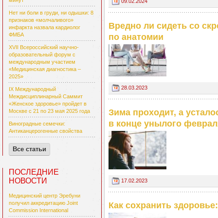
минут
09.02.2024
Нет ни боли в груди, ни одышки: 8
признаков «молчаливого»
Вредно ли сидеть со ск
инфаркта назвала кардиолог
ФМБА
по анатомии
XVII Всероссийский научно-
образовательный форум с
международным участием
«Медицинская диагностика –
2025»
28.03.2023
IX Международный
Междисциплинарный Саммит
«Женское здоровье» пройдет в
Зима проходит, а устало
Москве с 21 по 23 мая 2025 года
в конце унылого феврал
Виноградные семечки:
Антиканцерогенные свойства
Все статьи
ПОСЛЕДНИЕ
НОВОСТИ
17.02.2023
Медицинский центр Эребуни
получил аккредитацию Joint
Как сохранить здоровье:
Commission International