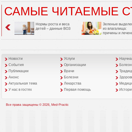
САМЫЕ ЧИТАЕМЫЕ С
Нормы роста и веса
Зеленые выделе
детей – данные ВОЗ
из влагалища:
причины и лечен
Новости
Услуги
Научна
События
Организации
Болезн
Публикации
Врачи
Традиц
Анонс
Болезни
Здоров
Aктуальная тема
Лекарства
Медици
У нас в гостях
Первая помощь
Истори
Все права защищены © 2026, Med-Practic