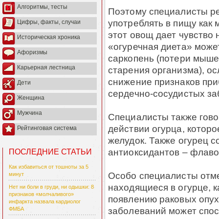
Алгоритмы, тесты
Поэтому специалисты р
употреблять в пищу как 
Цифры, факты, случаи
этот овощ дает чувство
Историческая хроника
«огуречная диета» може
Афоризмы
саркопень (потери мыше
Карьерная лестница
старения организма), ос
снижение признаков при
Дети
сердечно-сосудистых за
Женщина
Мужчина
Специалисты также гов
действии огурца, которо
Рейтинговая система
желудок. Также огурец 
антиоксидантов – флаво
ПОСЛЕДНИЕ СТАТЬИ
Как избавиться от тошноты за 5
Особо специалисты отме
минут
находящиеся в огурце, к
Нет ни боли в груди, ни одышки: 8
признаков «молчаливого»
появлению раковых опух
инфаркта назвала кардиолог
заболеваний может спос
ФМБА