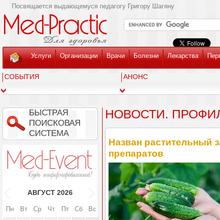
Посвящается выдающемуся педагогу Григору Шагяну
Услуги
Организации
Врачи
Болезни
Лекарства
Пер
СОБЫТИЯ
АНОНС
НОВОСТИ. ПРОФИ
БЫСТРАЯ
ПОИСКОВАЯ
СИСТЕМА
Назван растительный 
препаратов
АВГУСТ
2026
Пн
Вт
Ср
Чт
Пт
Сб
Вс