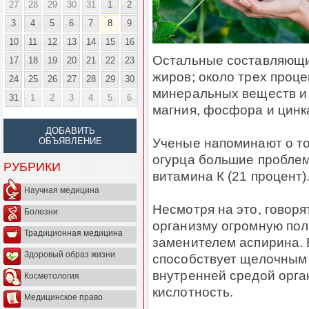
27
28
29
30
31
1
2
3
4
5
6
7
8
9
10
11
12
13
14
15
16
Остальные составляющие
17
18
19
20
21
22
23
жиров; около трех проце
24
25
26
27
28
29
30
минеральных веществ и 
31
1
2
3
4
5
6
магния, фосфора и цинк
ДОБАВИТЬ
Ученые напоминают о то
ОБЪЯВЛЕНИЕ
огурца большие проблем
РУБРИКИ
витамина К (21 процент)
Научная медицина
Несмотря на это, говоря
Болезни
организму огромную поль
Традиционная медицина
заменителем аспирина. В
Здоровый образ жизни
способствует щелочным
внутренней средой орг
Косметология
кислотность.
Медицинское право