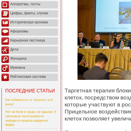
Алгоритмы, тесты
Цифры, факты, случаи
Историческая хроника
Афоризмы
Карьерная лестница
Дети
Женщина
Мужчина
Рейтинговая система
Таргетная терапия блок
ПОСЛЕДНИЕ СТАТЬИ
клеток, посредством во
Как избавиться от тошноты за 5
которые участвуют в рос
минут
Прицельное воздействие
Нет ни боли в груди, ни одышки: 8
признаков «молчаливого»
клеток позволяет увели
инфаркта назвала кардиолог
ФМБА