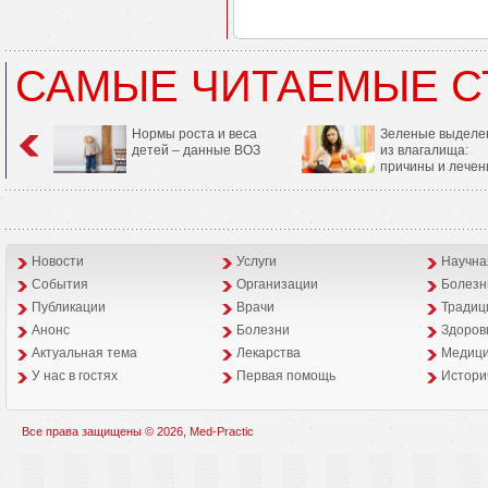
САМЫЕ ЧИТАЕМЫЕ С
Нормы роста и веса
Зеленые выделе
детей – данные ВОЗ
из влагалища:
причины и лечен
Новости
Услуги
Научна
События
Организации
Болезн
Публикации
Врачи
Традиц
Анонс
Болезни
Здоров
Aктуальная тема
Лекарства
Медици
У нас в гостях
Первая помощь
Истори
Все права защищены © 2026, Med-Practic