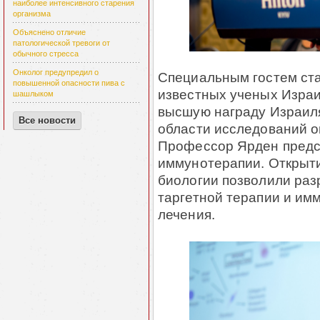
наиболее интенсивного старения
организма
Объяснено отличие
патологической тревоги от
обычного стресса
Онколог предупредил о
Специальным гостем ст
повышенной опасности пива с
известных ученых Израил
шашлыком
высшую награду Израил
Все новости
области исследований о
Профессор Ярден предст
иммунотерапии. Открыт
биологии позволили раз
таргетной терапии и им
лечения.