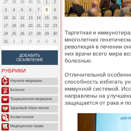
27
28
29
30
31
1
2
3
4
5
6
7
8
9
10
11
12
13
14
15
16
17
18
19
20
21
22
23
Таргетная и иммунотера
24
25
26
27
28
29
30
многолетних генетическ
31
1
2
3
4
5
6
революция в лечении он
них врачи всего мира в
ДОБАВИТЬ
болезнью.
ОБЪЯВЛЕНИЕ
РУБРИКИ
Отличительной особенно
способность избегать у
Научная медицина
иммунной системой. Ис
Болезни
направлены на улучшени
Традиционная медицина
защищается от рака и п
Здоровый образ жизни
Косметология
Медицинское право