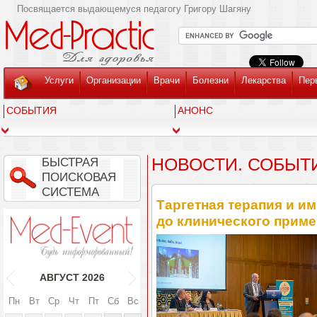
Посвящается выдающемуся педагогу Григору Шагяну
Услуги
Организации
Врачи
Болезни
Лекарства
Пер
СОБЫТИЯ
АНОНС
НОВОСТИ. СОБЫТ
БЫСТРАЯ
ПОИСКОВАЯ
СИСТЕМА
Таргетная терапия и им
до клинического прим
АВГУСТ
2026
Пн
Вт
Ср
Чт
Пт
Сб
Вс