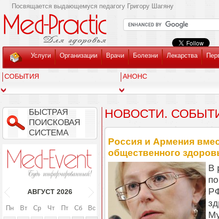
Посвящается выдающемуся педагогу Григору Шагяну
Услуги
Организации
Врачи
Болезни
Лекарства
Пер
СОБЫТИЯ
АНОНС
НОВОСТИ. СОБЫТ
БЫСТРАЯ
ПОИСКОВАЯ
СИСТЕМА
Россия и Армения вме
общественного здоров
В 
по
РФ
АВГУСТ
2026
зд
Пн
Вт
Ср
Чт
Пт
Сб
Вс
Му