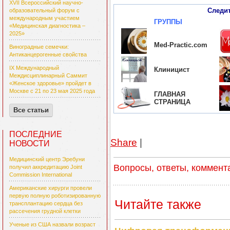
XVII Всероссийский научно-
Следи
образовательный форум с
международным участием
ГРУППЫ
«Медицинская диагностика –
2025»
Med-Practic.com
Виноградные семечки:
Антиканцерогенные свойства
IX Международный
Клиницист
Междисциплинарный Саммит
«Женское здоровье» пройдет в
Москве с 21 по 23 мая 2025 года
ГЛАВНАЯ
СТРАНИЦА
Все статьи
ПОСЛЕДНИЕ
Share
|
НОВОСТИ
Медицинский центр Эребуни
Вопросы, ответы, коммент
получил аккредитацию Joint
Commission International
Американские хирурги провели
первую полную роботизированную
Читайте также
трансплантацию сердца без
рассечения грудной клетки
Ученые из США назвали возраст