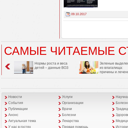
09.10.2017
САМЫЕ ЧИТАЕМЫЕ С
Нормы роста и веса
Зеленые выделе
детей – данные ВОЗ
из влагалища:
причины и лечен
Новости
Услуги
Научна
События
Организации
Болезн
Публикации
Врачи
Традиц
Анонс
Болезни
Здоров
Aктуальная тема
Лекарства
Медици
У нас в гостях
Первая помощь
Истори