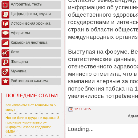
Алгоритмы, тесты
информацию об успешны
общественного здоровья
Цифры, факты, случаи
государствами и интен
Историческая хроника
стран в области общест
Афоризмы
международных организ
Карьерная лестница
Выступая на форуме, Ве
Дети
статистические данные
Женщина
отечественного здравоо
Мужчина
министр отметила, что 
кампании впервые за по
Рейтинговая система
потребления табака на 
увеличилось потреблени
ПОСЛЕДНИЕ СТАТЬИ
Как избавиться от тошноты за 5
12.11.2015
минут
Админ
Нет ни боли в груди, ни одышки: 8
признаков «молчаливого»
инфаркта назвала кардиолог
Loading...
ФМБА