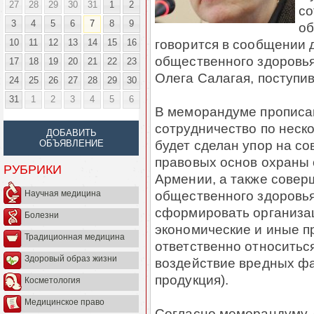
27
28
29
30
31
1
2
со
3
4
5
6
7
8
9
об
говорится в сообщении 
10
11
12
13
14
15
16
общественного здоровь
17
18
19
20
21
22
23
Олега Салагая, поступи
24
25
26
27
28
29
30
31
1
2
3
4
5
6
В меморандуме прописа
сотрудничество по неск
ДОБАВИТЬ
будет сделан упор на с
ОБЪЯВЛЕНИЕ
правовых основ охраны 
РУБРИКИ
Армении, а также совер
общественного здоровья
Научная медицина
сформировать организа
Болезни
экономические и иные 
Традиционная медицина
ответственно относитьс
Здоровый образ жизни
воздействие вредных фа
продукция).
Косметология
Медицинское право
Согласно меморандуму, 