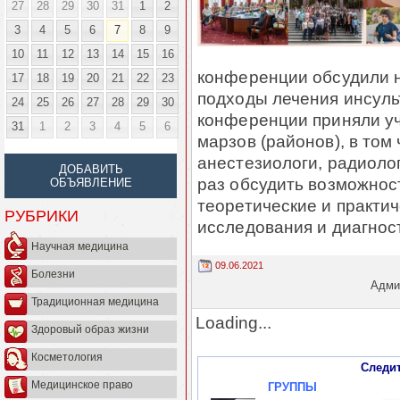
27
28
29
30
31
1
2
3
4
5
6
7
8
9
10
11
12
13
14
15
16
конференции обсудили 
17
18
19
20
21
22
23
подходы лечения инсуль
24
25
26
27
28
29
30
конференции приняли уч
31
1
2
3
4
5
6
марзов (районов), в том
анестезиологи, радиоло
ДОБАВИТЬ
раз обсудить возможнос
ОБЪЯВЛЕНИЕ
теоретические и практич
РУБРИКИ
исследования и диагност
Научная медицина
09.06.2021
Болезни
Админ
Традиционная медицина
Loading...
Здоровый образ жизни
Косметология
Следи
Медицинское право
ГРУППЫ