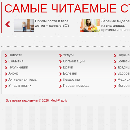
САМЫЕ ЧИТАЕМЫЕ С
Нормы роста и веса
Зеленые выделе
детей – данные ВОЗ
из влагалища:
причины и лечен
Новости
Услуги
Научна
События
Организации
Болезн
Публикации
Врачи
Традиц
Анонс
Болезни
Здоров
Aктуальная тема
Лекарства
Медици
У нас в гостях
Первая помощь
Истори
Все права защищены © 2026, Med-Practic