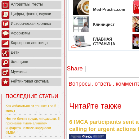
Алгоритмы, тесты
Med-Practic.com
Цифры, факты, случаи
Историческая хроника
Клиницист
Афоризмы
ГЛАВНАЯ
Карьерная лестница
СТРАНИЦА
Дети
Женщина
Share
|
Мужчина
Рейтинговая система
Вопросы, ответы, коммент
ПОСЛЕДНИЕ СТАТЬИ
Читайте также
Как избавиться от тошноты за 5
минут
Нет ни боли в груди, ни одышки: 8
6 IMCA participants sent a
признаков «молчаливого»
calling for urgent actions
инфаркта назвала кардиолог
ФМБА