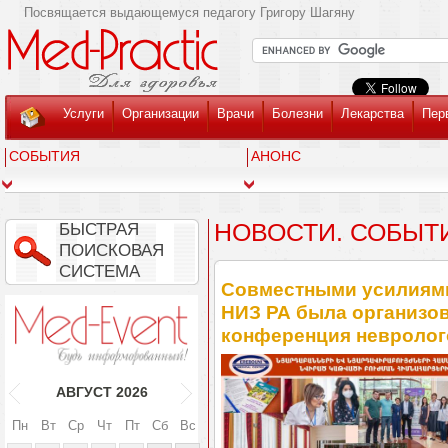
Посвящается выдающемуся педагогу Григору Шагяну
Услуги
Организации
Врачи
Болезни
Лекарства
Пер
СОБЫТИЯ
АНОНС
НОВОСТИ. СОБЫТ
БЫСТРАЯ
ПОИСКОВАЯ
СИСТЕМА
Совместными усилиям
НИЗ РА была организов
конференция невролог
АВГУСТ
2026
Пн
Вт
Ср
Чт
Пт
Сб
Вс