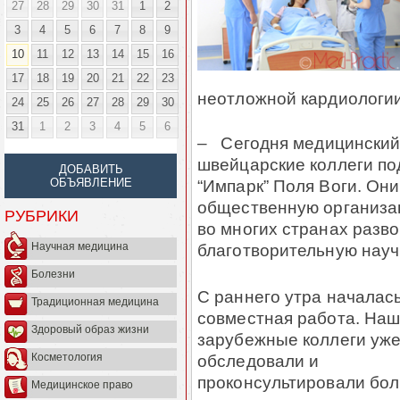
27
28
29
30
31
1
2
3
4
5
6
7
8
9
10
11
12
13
14
15
16
17
18
19
20
21
22
23
неотложной кардиологии
24
25
26
27
28
29
30
31
1
2
3
4
5
6
– Сегодня медицинский 
швейцарские коллеги по
ДОБАВИТЬ
“Импарк” Поля Воги. Он
ОБЪЯВЛЕНИЕ
общественную организац
РУБРИКИ
во многих странах разв
благотворительную науч
Научная медицина
Болезни
С раннего утра началас
Традиционная медицина
совместная работа. На
Здоровый образ жизни
зарубежные коллеги уж
обследовали и
Косметология
проконсультировали бо
Медицинское право