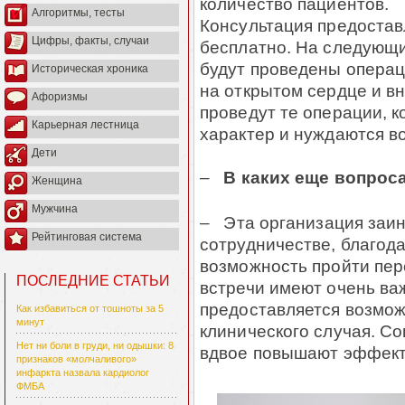
количество пациентов.
Алгоритмы, тесты
Консультация предостав
Цифры, факты, случаи
бесплатно. На следующ
будут проведены операц
Историческая хроника
на открытом сердце и в
Афоризмы
проведут те операции, 
Карьерная лестница
характер и нуждаются в
Дети
–
В каких еще вопрос
Женщина
Мужчина
– Эта организация заи
Рейтинговая система
сотрудничестве, благод
возможность пройти пер
ПОСЛЕДНИЕ СТАТЬИ
встречи имеют очень важ
предоставляется возмож
Как избавиться от тошноты за 5
минут
клинического случая. С
Нет ни боли в груди, ни одышки: 8
вдвое повышают эффект
признаков «молчаливого»
инфаркта назвала кардиолог
ФМБА