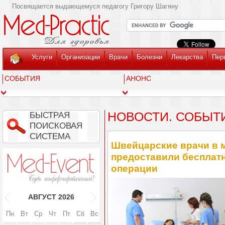
Посвящается выдающемуся педагогу Григору Шагяну
Услуги
Организации
Врачи
Болезни
Лекарства
Пер
СОБЫТИЯ
АНОНС
НОВОСТИ. СОБЫТ
БЫСТРАЯ
ПОИСКОВАЯ
СИСТЕМА
Швейцарские врачи в 
предоставили бесплат
операции
АВГУСТ
2026
Пн
Вт
Ср
Чт
Пт
Сб
Вс