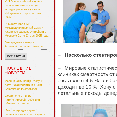
XVII Всероссийский научно-
образовательный форум с
международным участием
«Медицинская диагностика –
2025»
IX Международный
Междисциплинарный Саммит
«Женское здоровье» пройдет в
Москве с 21 по 23 мая 2025 года
Виноградные семечки:
Антиканцерогенные свойства
–
Насколько стентиро
Все статьи
– Мировые статистичес
ПОСЛЕДНИЕ
НОВОСТИ
клиниках смертность от
составляет 4-5 %, а в б
Медицинский центр Эребуни
получил аккредитацию Joint
доходит до 10 %. Хочу с 
Commission International
летальные исходы довед
Объяснено отличие
патологической тревоги от
обычного стресса
Онколог предупредил о
повышенной опасности пива с