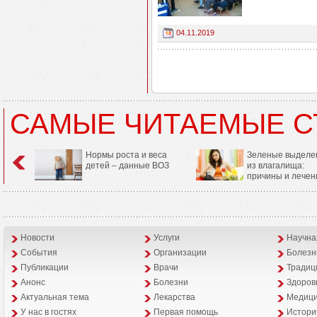
04.11.2019
САМЫЕ ЧИТАЕМЫЕ С
Нормы роста и веса
Зеленые выделе
детей – данные ВОЗ
из влагалища:
причины и лечен
Новости
Услуги
Научна
События
Организации
Болезн
Публикации
Врачи
Традиц
Анонс
Болезни
Здоров
Aктуальная тема
Лекарства
Медици
У нас в гостях
Первая помощь
Истори