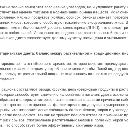
тка не только замедляет всасывание углеводов, но и улучшает работу 
ствует выведению токсинов и нормализации обмена веществ. Исключен
ботанных мясных продуктов (колбас, сосисок, бекона) снижает потребл
нных жиров, которые способствуют накоплению висцерального жира. В
авило, имеют более низкий уровень холестерина (ЛПНП), что снижает ри
стых заболеваний. Из-за высокого содержания растительного белка и к
рианская диета способствует долгому чувству насыщения и уменьшает 
тарианская диета: баланс между растительной и традиционной пи
тарианство – это гибкое вегетарианство, которое сочетает преимущест
ельное питание с редким употреблением мяса и рыбы. Такой подход по
ть пользу от растительной пищи, не отказываясь полностью от продукт
ождения.
 рациона составляют овощи, фрукты, цельнозерновые продукты и раст
 которые способствуют снижению калорийности питания. Диета исключ
брикаты и сладости, которые часто являются главными причинами набо
е от строгого вегетарианства, флекситарианство допускает умеренное 
 рыбы, что позволяет легче соблюдать баланс белков, жиров и углеводо
я легче переносится, так как не требует полного отказа от привычных пр
т риск срывов. Употребление растительных белков и полезных жиров у
в, что способствует более эффективному сжиганию жира.