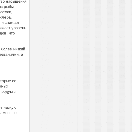
тво насыщения
из рыбы,
орехов,
хлеба,
 и снижает
нижает уровень
дов, что
 более низкий
леваниями, а
оторые ее
очных
 продукты
ют низкую
ть меньше