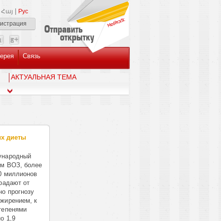
|
Հայ
Рус
гистрация
ерея
Связь
AКТУАЛЬНАЯ ТЕМА
ых диеты
ународный
ым ВОЗ, более
0 миллионов
радают от
но прогнозу
жирением, к
тепенями
о 1,9