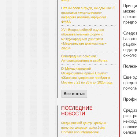
минут
Принци
Нет ни боли в груди, ни одышки: 8
можно 
признаков «молчаливого»
орехов
инфаркта назвала кардиолог
предпо
ФМБА
XVII Всероссийский научно-
Следов
образовательный форум с
Главно
международным участием
«Медицинская диагностика –
рацион
2025»
поддер
онколо
Виноградные семечки:
Антиканцерогенные свойства
Полез
IX Международный
Междисциплинарный Саммит
Еще од
«Женское здоровье» пройдет в
предпо
Москве с 21 по 23 мая 2025 года
помога
Все статьи
Профи
ПОСЛЕДНИЕ
Средиз
НОВОСТИ
риск р
нейрод
Медицинский центр Эребуни
положи
получил аккредитацию Joint
белков
Commission International