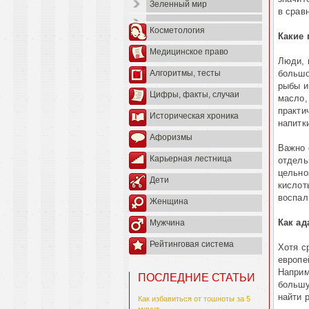
Зеленный мир
в срав
Косметология
Какие 
Медицинское право
Люди, 
большо
Алгоритмы, тесты
рыбы и
Цифры, факты, случаи
масло,
практи
Историческая хроника
напитк
Афоризмы
Важно 
Карьерная лестница
отдель
цельно
Дети
кислот
воспал
Женщина
Как ад
Мужчина
Рейтинговая система
Хотя с
европе
Наприм
ПОСЛЕДНИЕ СТАТЬИ
большу
найти 
Как избавиться от тошноты за 5