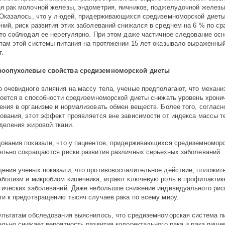
я рак молочной железы, эндометрия, яичников, поджелудочной железы
 Оказалось, что у людей, придерживающихся средиземноморской диеты
ний, риск развития этих заболеваний снижался в среднем на 6 % по ср
кто соблюдал ее нерегулярно. При этом даже частичное следование ос
пам этой системы питания на протяжении 15 лет оказывало выраженны
.
воопухолевые свойства средиземноморской диеты
 очевидного влияния на массу тела, ученые предполагают, что механи
роется в способности средиземноморской диеты снижать уровень хрони
ения в организме и нормализовать обмен веществ. Более того, согласн
ования, этот эффект проявляется вне зависимости от индекса массы т
деления жировой ткани.
ования показали, что у пациентов, придерживающихся средиземноморс
ельно сокращаются риски развития различных серьезных заболеваний.
ения ученых показали, что противовоспалительное действие, положит
аболизм и микробиом кишечника, играют ключевую роль в профилактик
гических заболеваний. Даже небольшое снижение индивидуального рис
ти к предотвращению тысяч случаев рака по всему миру.
ультатам обследования выяснилось, что средиземноморская система п
ельно снижает вероятность развития колоректального рака и рака пище