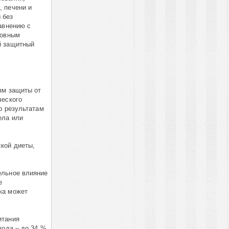
, печени и
 без
авнению с
новным
й защитный
зм защиты от
ческого
о результатам
ела или
кой диеты,
ельное влияние
е
ка может
итания
вода – до 34 %