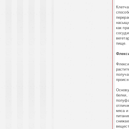
Клетча
способ
перера
насыще
как пр
сосуди
вегета
пище.
Флекси
Флекси
растит
получа
происх
Основу
белки,
полуфа
отличи
мяса и
питани
снижае
вещест