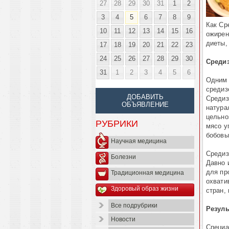
27
28
29
30
31
1
2
3
4
5
6
7
8
9
Как Ср
10
11
12
13
14
15
16
ожирен
диеты,
17
18
19
20
21
22
23
24
25
26
27
28
29
30
Средиз
31
1
2
3
4
5
6
Одним 
средиз
ДОБАВИТЬ
Средиз
ОБЪЯВЛЕНИЕ
натура
цельно
РУБРИКИ
мясо у
бобовы
Научная медицина
Средиз
Болезни
Давно 
для пр
Традиционная медицина
охвати
Здоровый образ жизни
стран,
Все подрубрики
Резул
Новости
Специа