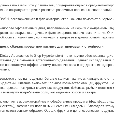
ования показали, что у пациентов, придерживающихся средиземноморс
ельно сокращаются риски развития различных серьезных заболеваний.
DASH, вегетарианская и флекситарианская: как они помогают в борьбе
наиболее эффективных диет, направленных на борьбу с ожирением, в
иета, вегетарианская диета и флекситарианская система питания. Они
 сбросить лишний вес, но и улучшить здоровье в долгосрочной перспек
иета: сбалансированное питание для здоровья и стройности
ietary Approaches to Stop Hypertension) – это научно обоснованная дие
отанная для снижения артериального давления. Однако исследования п
кже способствует эффективному снижению веса и поддержанию здоров
лизма.
делается упор на продукты, богатые калием, магнием, кальцием, клетча
сидантами. Питание включает большое количество овощей, фруктов, ц
тов, орехов, нежирных молочных продуктов, бобовых, рыбы и постного 
 к минимуму потребление соли, насыщенных жиров и сахара.
исключает высококалорийные и обработанные продукты (фастфуд, слад
брикаты), заменяя их полезными и сытными блюдами. Благодаря этому
тся естественным образом. Овощи, фрукты и цельнозерновые продукт