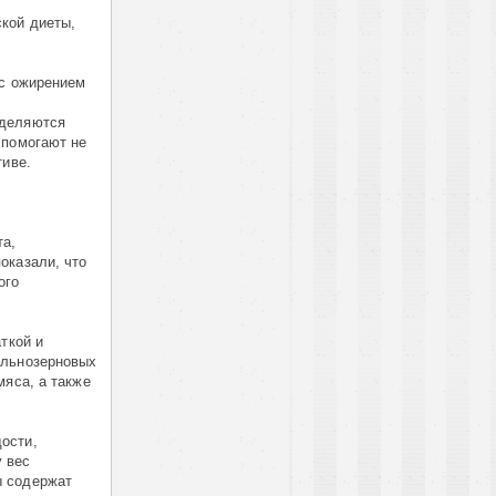
кой диеты,
 с ожирением
ыделяются
 помогают не
тиве.
та,
оказали, что
ого
ткой и
ельнозерновых
мяса, а также
ости,
 вес
ы содержат