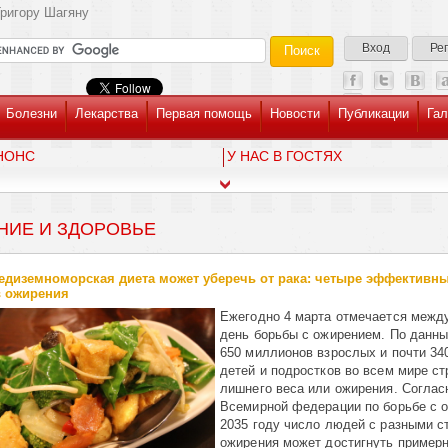
ригору Шагяну
Вход
Ре
Болезни
Лекарства
Первая помощь
Новости
Публикации
Гал
НОНС
У НАС В ГОСТЯХ
НИЕ И ЗДОРОВЬЕ
едиземноморская диета может уберечь от рака: четыре эффективн
в ожирения
Ежегодно 4 марта отмечается межд
день борьбы с ожирением. По данн
650 миллионов взрослых и почти 34
детей и подростков во всем мире ст
лишнего веса или ожирения. Соглас
Всемирной федерации по борьбе с о
2035 году число людей с разными с
ожирения может достигнуть примерн