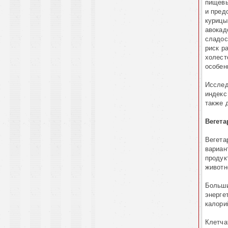
пищевы
и пред
курицы
авокад
сладос
риск р
холест
особен
Исслед
индекс
также 
Вегета
Вегета
вариан
продук
животн
Больши
энерге
калори
Клетча