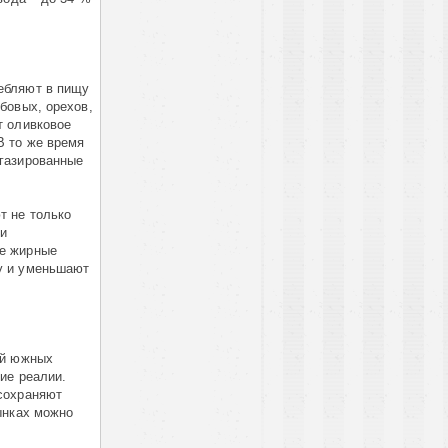
ебляют в пищу
бовых, орехов,
т оливковое
В то же время
газированные
т не только
 и
ые жирные
у и уменьшают
ей южных
ие реалии.
сохраняют
ынках можно