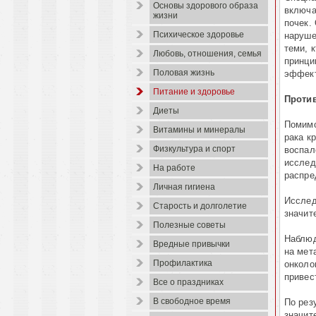
Основы здорового образа
включа
жизни
почек.
Психическое здоровье
наруше
теми, 
Любовь, отношения, семья
принци
Половая жизнь
эффект
Питание и здоровье
Проти
Диеты
Помимо
Витамины и минералы
рака к
Физкультура и спорт
воспал
исслед
На работе
распре
Личная гигиена
Исслед
Старость и долголетие
значит
Полезные советы
Наблюд
Вредные привычки
на мет
Профилактика
онколо
привес
Все о праздниках
В свободное время
По рез
значит