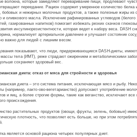
е волокна, которые замедляют переваривание пищи, продлевают чувс
отвращают переедание. Рацион содержит умеренное количество белка 
, бобовых и нежирных молочных продуктов, а также полезные жиры из 
о и оливкового масла. Исключение рафинированных углеводов (белого 
тей, газированных напитков) помогает избежать резких скачков глюкозы
азвития инсулинорезистентности, которая ведет к набору веса. DASH с
ерина, нормализует артериальное давление и улучшает состояние сосу
но важно для людей с лишним весом.
ования показывают, что люди, придерживающиеся DASH-диеты, имеют
 массы тела (ИМТ), реже страдают ожирением и метаболическими забо
дольше сохраняют здоровый вес.
рианская диета: отказ от мяса для стройности и здоровья
рианская диета – это система питания, исключающая мясо и рыбу. Нек
ты (например, лакто-ово-вегетарианство) допускают употребление мол
тов и яиц, а более строгие формы, такие как веганство, исключают все
ого происхождения.
нство растительных продуктов (овощи, фрукты, зелень, бобовые) име
тическую плотность, что позволяет есть больше, но при этом потребля
й.
тка является основой рациона четырех популярных диет.