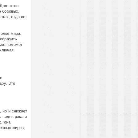
Для этого
е бобовых,
твах, отдавая
олке мира.
ообразить
лько поможет
включая
ле
ару. Это
 но и снижает
х видов рака и
о, она
лезных жиров,