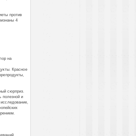
иеты против
ризнаны 4
пор на
дукты. Красное
орепродукты,
ный сюрприз.
ь полезной и
 исследование,
ропейских
ирением.
леваний,