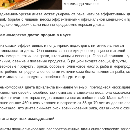
миллиарда человек.
едиземноморская диета может уберечь от рака: четыре эффективных д
ияВ борьбе с лишним весом эффективными официальной медициной п
 однако лидером стала именно средиземноморская диета.
емноморская диета: прорыв в науке
из самых эффективных и популярных подходов к питанию является
емноморская диета. Она основана на традиционном рационе жителей
емноморья, таких как греки, итальянцы и испанцы. Главный принцип – у
льные, свежие и полезные продукты. В рацион входят овощи, фрукты,
зерновые продукты, орехи, бобовые, оливковое масло, рыба и морепро
потребляется редко, а основными источниками белка являются рыба, м
е и молочные продукты, особенно йогурт и сыр.
емноморская диета привлекла внимание ученых, преподнеся неожидан
известная своей способностью помогать в снижении веса, она оказалас
офилактики некоторых видов онкологических заболеваний. Масштабное
вшее свыше 450 тысяч человек в возрасте от 35 до 70 лет из десяти ев
 показало, что диета снижает риск возникновения рака, связанного с ож
ьтаты научных исследований
листы проанализировали распространенные виды онкологических забо