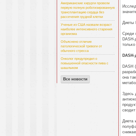
Американские хирурги провели
Исслед
первую полную роботизированную
значит
трансплантацию сердца без
рассечения грудной клетки
Диеты 
Ученые из США назвали возраст
наиболее интенсивного старения
Среди 
организма
DASH-д
Объяснено отличие
только
патологической тревоги от
обычного стресса
DASH-д
Онколог предупредил о
повышенной опасности пива с
DASH (D
шашлыком
разраб
она та
Все новости
метабо
Здесь 
антиок
продук
сводит
Диета 
полуфа
снижае