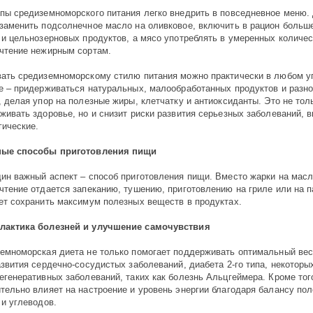
пы средиземноморского питания легко внедрить в повседневное меню. 
заменить подсолнечное масло на оливковое, включить в рацион больш
 и цельнозерновых продуктов, а мясо употреблять в умеренных количес
чтение нежирным сортам.
ать средиземноморскому стилю питания можно практически в любом уг
е – придерживаться натуральных, малообработанных продуктов и разн
, делая упор на полезные жиры, клетчатку и антиоксиданты. Это не то
живать здоровье, но и снизит риски развития серьезных заболеваний, 
гические.
ные способы приготовления пищи
ин важный аспект – способ приготовления пищи. Вместо жарки на мас
чтение отдается запеканию, тушению, приготовлению на гриле или на п
ет сохранить максимум полезных веществ в продуктах.
лактика болезней и улучшение самочувствия
емноморская диета не только помогает поддерживать оптимальный вес,
азвития сердечно-сосудистых заболеваний, диабета 2-го типа, некоторы
егенеративных заболеваний, таких как болезнь Альцгеймера. Кроме тог
тельно влияет на настроение и уровень энергии благодаря балансу по
 и углеводов.