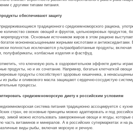
нении с другими типами питания.
продукты обеспечивают защиту
придерживающиеся традиционного средиземноморского рациона, употр
е количество свежих овощей и фруктов, цельнозерновых продуктов, бо
 морепродуктов. Основным источником жиров в этом рационе выступае
 богатое мононенасыщенными жирными кислотами и антиоксидантами. 
чески полностью исключаются ультраобработанные продукты, включая 
и, полуфабрикаты, колбасные изделия и фастфуд.
отметить, что ключевую роль в оздоровительном эффекте диеты играю
ные продукты, но и их сочетание. Например, богатые клетчаткой овощи
зерновые продукты способствуют здоровью кишечника, а ненасыщенн
ы из рыбы и оливкового масла защищают сердечно-сосудистую систем
ительные процессы.
аптировать средиземноморскую диету к российским условиям
редиземноморская система питания традиционно ассоциируется с кухн
йских стран, ее основные принципы можно адаптировать и под российск
ер, зимой можно использовать замороженные овощи и ягоды, которые 
ю часть витаминов и минералов. А в российских супермаркетах и на р
различные виды рыбы, включая морскую и речную.