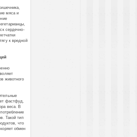
кишечника,
ие мяса и
ение
егетарианцы,
ск сердечно-
летчатки
тягу к вредной
щей
венно
зволяет
ов животного
ительные
ает фастфуд,
ра веса. В
употребление
в. Такой тип
одуктов, что
скоряет обмен