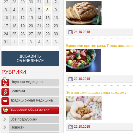
27
28
29
30
31
1
2
3
4
5
6
7
8
9
10
11
12
13
14
15
16
17
18
19
20
21
22
23
24.10.2018
24
25
26
27
28
29
30
31
1
2
3
4
5
6
Брокколи против рака. Плюс полезн
ДОБАВИТЬ
ОБЪЯВЛЕНИЕ
РУБРИКИ
22.10.2018
Научная медицина
Болезни
Эти витамины доступны каждому
Традиционная медицина
Здоровый образ жизни
Все подрубрики
22.10.2018
Новости