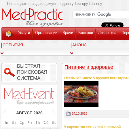
Посвящается выдающемуся педагогу Григору Шагяну
Услуги
Организации
Врачи
Болезни
Лекарства
Пер
СОБЫТИЯ
АНОНС
БЫСТРАЯ
Питание и здоровье
ПОИСКОВАЯ
СИСТЕМА
Осень без мяса: 5 лучших вегетариа
АВГУСТ
2026
24.10.2018
Пн
Вт
Ср
Чт
Пт
Сб
Вс
5 вариантов есть хлеб с пользой