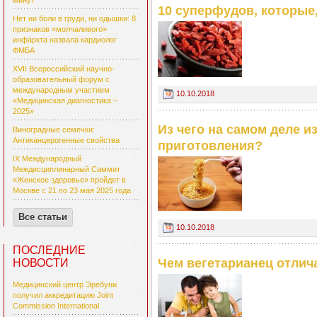
минут
10 суперфудов, которые,
Нет ни боли в груди, ни одышки: 8
признаков «молчаливого»
инфаркта назвала кардиолог
ФМБА
XVII Всероссийский научно-
образовательный форум с
международным участием
10.10.2018
«Медицинская диагностика –
2025»
Из чего на самом деле 
Виноградные семечки:
Антиканцерогенные свойства
приготовления?
IX Международный
Междисциплинарный Саммит
«Женское здоровье» пройдет в
Москве с 21 по 23 мая 2025 года
Все статьи
10.10.2018
ПОСЛЕДНИЕ
Чем вегетарианец отлича
НОВОСТИ
Медицинский центр Эребуни
получил аккредитацию Joint
Commission International