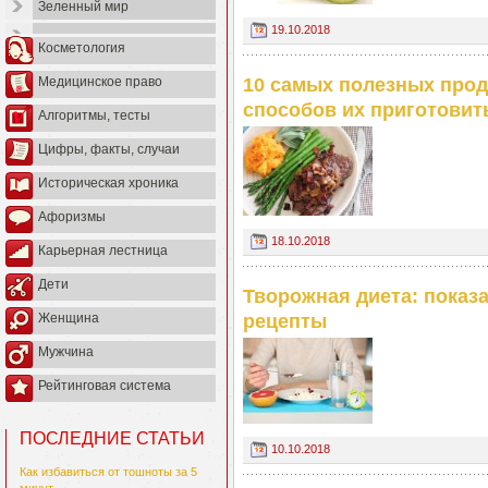
Зеленный мир
19.10.2018
Косметология
Медицинское право
10 самых полезных прод
способов их приготовит
Алгоритмы, тесты
Цифры, факты, случаи
Историческая хроника
Афоризмы
18.10.2018
Карьерная лестница
Дети
Творожная диета: показ
Женщина
рецепты
Мужчина
Рейтинговая система
ПОСЛЕДНИЕ СТАТЬИ
10.10.2018
Как избавиться от тошноты за 5