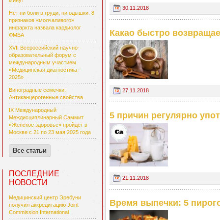
минут
30.11.2018
Нет ни боли в груди, ни одышки: 8
признаков «молчаливого»
инфаркта назвала кардиолог
Какао быстро возвраща
ФМБА
XVII Всероссийский научно-
образовательный форум с
международным участием
«Медицинская диагностика –
2025»
Виноградные семечки:
27.11.2018
Антиканцерогенные свойства
IX Международный
5 причин регулярно упо
Междисциплинарный Саммит
«Женское здоровье» пройдет в
Москве с 21 по 23 мая 2025 года
Все статьи
ПОСЛЕДНИЕ
21.11.2018
НОВОСТИ
Медицинский центр Эребуни
Время выпечки: 5 пирог
получил аккредитацию Joint
Commission International