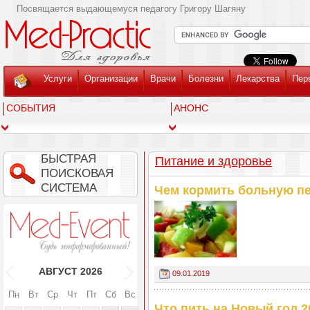
Посвящается выдающемуся педагогу Григору Шагяну
Услуги
Организации
Врачи
Болезни
Лекарства
Пер
СОБЫТИЯ
АНОНС
БЫСТРАЯ
Питание и здоровье
ПОИСКОВАЯ
СИСТЕМА
Чем кормить больную п
АВГУСТ
2026
09.01.2019
Пн
Вт
Ср
Чт
Пт
Сб
Вс
Что пить на Новый год 2