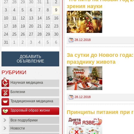
27
28
29
30
31
1
2
зрения науки
3
4
5
6
7
8
9
10
11
12
13
14
15
16
17
18
19
20
21
22
23
24
25
26
27
28
29
30
28.12.2018
31
1
2
3
4
5
6
За сутки до Нового года
ДОБАВИТЬ
ОБЪЯВЛЕНИЕ
празднику живота
РУБРИКИ
Научная медицина
Болезни
28.12.2018
Традиционная медицина
Здоровый образ жизни
Принципы питания при г
Все подрубрики
Новости