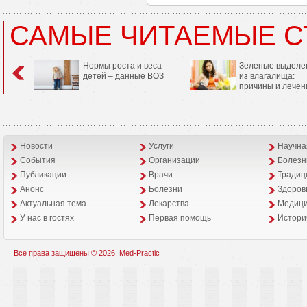
САМЫЕ ЧИТАЕМЫЕ С
Нормы роста и веса
Зеленые выделе
детей – данные ВОЗ
из влагалища:
причины и лечен
Новости
Услуги
Научна
События
Организации
Болезн
Публикации
Врачи
Традиц
Анонс
Болезни
Здоров
Aктуальная тема
Лекарства
Медици
У нас в гостях
Первая помощь
Истори
Все права защищены © 2026, Med-Practic