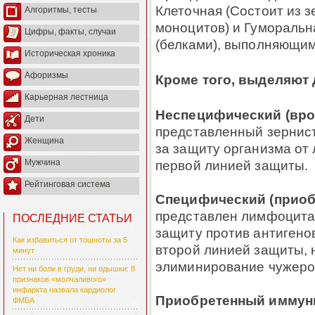
Клеточная (Состоит из 
Алгоритмы, тесты
моноцитов) и Гумораль
Цифры, факты, случаи
(белками), выполняющим
Историческая хроника
Афоризмы
Кроме того, выделяют 
Карьерная лестница
Неспецифический (вр
Дети
представленный зернист
Женщина
за защиту организма от
первой линией защиты.
Мужчина
Рейтинговая система
Специфический (приоб
представлен лимфоцита
ПОСЛЕДНИЕ СТАТЬИ
защиту против антигенов
Как избавиться от тошноты за 5
второй линией защиты, 
минут
элиминирование чужерод
Нет ни боли в груди, ни одышки: 8
признаков «молчаливого»
инфаркта назвала кардиолог
Приобретенный иммуни
ФМБА