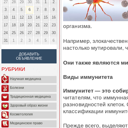
27
28
29
30
31
1
2
3
4
5
6
7
8
9
10
11
12
13
14
15
16
17
18
19
20
21
22
23
организма.
24
25
26
27
28
29
30
Например, злокачествен
31
1
2
3
4
5
6
настолько мутировали, 
ДОБАВИТЬ
ОБЪЯВЛЕНИЕ
Они также являются м
РУБРИКИ
Виды иммунитета
Научная медицина
Болезни
Иммунитет — это собир
читателям, что иммунна
Традиционная медицина
разновидностей клеток.
Здоровый образ жизни
классификации иммунит
Косметология
Медицинское право
Прежде всего, выделяют