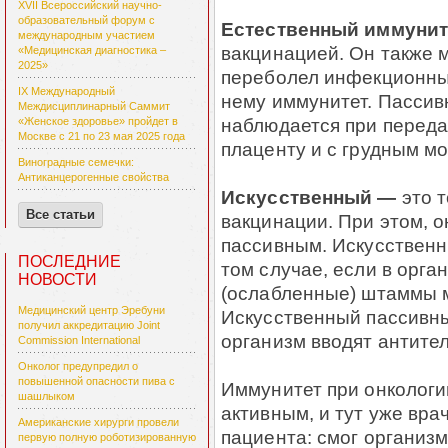
XVII Всероссийский научно-
образовательный форум с
Естественный иммунит
международным участием
вакцинацией. Он также м
«Медицинская диагностика –
2025»
переболел инфекционны
IX Международный
нему иммунитет. Пасси
Междисциплинарный Саммит
наблюдается при переда
«Женское здоровье» пройдет в
Москве с 21 по 23 мая 2025 года
плаценту и с грудным м
Виноградные семечки:
Антиканцерогенные свойства
Искусственный —
это т
Все статьи
вакцинации. При этом, о
пассивным. Искусственн
ПОСЛЕДНИЕ
том случае, если в орг
НОВОСТИ
(ослабленные) штаммы м
Медицинский центр Эребуни
Искусственный пассивный
получил аккредитацию Joint
организм вводят антител
Commission International
Онколог предупредил о
повышенной опасности пива с
Иммунитет при онкологи
шашлыком
активным, и тут уже вра
Американские хирурги провели
пациента: смог организм
первую полную роботизированную