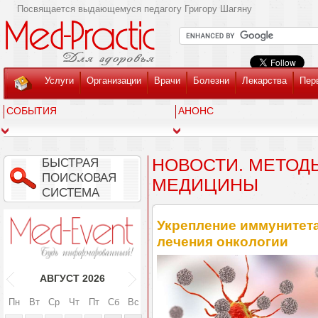
Посвящается выдающемуся педагогу Григору Шагяну
Услуги
Организации
Врачи
Болезни
Лекарства
Пер
СОБЫТИЯ
АНОНС
НОВОСТИ. МЕТОД
БЫСТРАЯ
ПОИСКОВАЯ
МЕДИЦИНЫ
СИСТЕМА
Укрепление иммунитета
лечения онкологии
АВГУСТ
2026
Пн
Вт
Ср
Чт
Пт
Сб
Вс