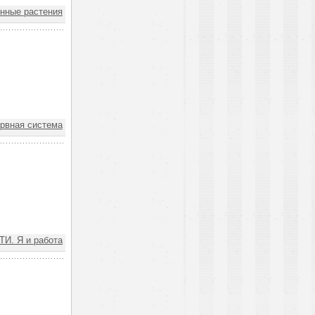
нные растения
рвная система
И. Я и работа