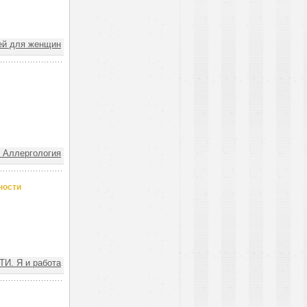
ей для женщин
Аллергология
ности
И. Я и работа