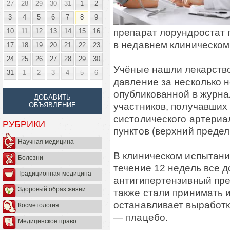
27
28
29
30
31
1
2
3
4
5
6
7
8
9
препарат лорундростат
10
11
12
13
14
15
16
в недавнем клиническом
17
18
19
20
21
22
23
24
25
26
27
28
29
30
Учёные нашли лекарство
31
1
2
3
4
5
6
давление за несколько 
опубликованной в журнал
ДОБАВИТЬ
участников, получавших
ОБЪЯВЛЕНИЕ
систолического артериа
РУБРИКИ
пунктов (верхний предел
Научная медицина
В клиническом испытани
Болезни
течение 12 недель все 
Традиционная медицина
антигипертензивный пре
Здоровый образ жизни
также стали принимать 
останавливает выработк
Косметология
— плацебо.
Медицинское право