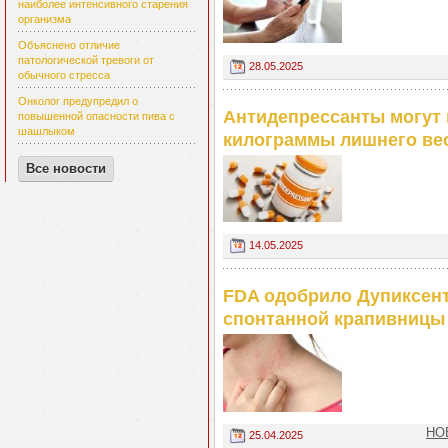
наиболее интенсивного старения
организма
Объяснено отличие
патологической тревоги от
28.05.2025
обычного стресса
Онколог предупредил о
Антидепрессанты могут 
повышенной опасности пива с
шашлыком
килограммы лишнего ве
Все новости
14.05.2025
FDA одобрило Дупиксент
спонтанной крапивницы
НО
25.04.2025