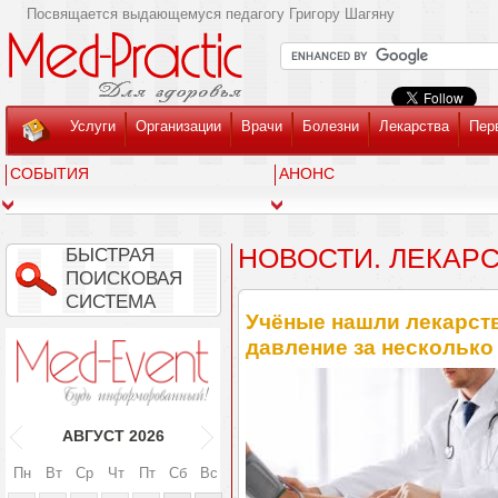
Посвящается выдающемуся педагогу Григору Шагяну
Услуги
Организации
Врачи
Болезни
Лекарства
Пер
СОБЫТИЯ
АНОНС
НОВОСТИ. ЛЕКАР
БЫСТРАЯ
ПОИСКОВАЯ
СИСТЕМА
Учёные нашли лекарств
давление за несколько
АВГУСТ
2026
Пн
Вт
Ср
Чт
Пт
Сб
Вс