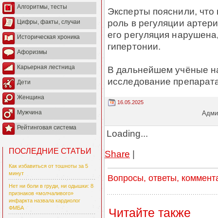
Алгоритмы, тесты
Эксперты пояснили, что
роль в регуляции артери
Цифры, факты, случаи
его регуляция нарушена
Историческая хроника
гипертонии.
Афоризмы
Карьерная лестница
В дальнейшем учёные н
исследование препарата
Дети
Женщина
16.05.2025
Мужчина
Админ
Рейтинговая система
Loading...
ПОСЛЕДНИЕ СТАТЬИ
Share
|
Как избавиться от тошноты за 5
минут
Вопросы, ответы, коммент
Нет ни боли в груди, ни одышки: 8
признаков «молчаливого»
инфаркта назвала кардиолог
ФМБА
Читайте также