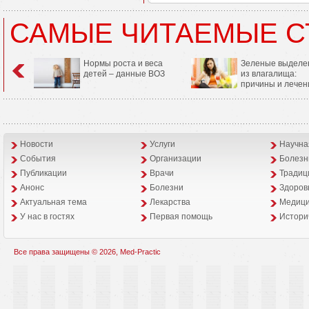
САМЫЕ ЧИТАЕМЫЕ С
Нормы роста и веса
Зеленые выделе
детей – данные ВОЗ
из влагалища:
причины и лечен
Новости
Услуги
Научна
События
Организации
Болезн
Публикации
Врачи
Традиц
Анонс
Болезни
Здоров
Aктуальная тема
Лекарства
Медици
У нас в гостях
Первая помощь
Истори
Все права защищены © 2026, Med-Practic