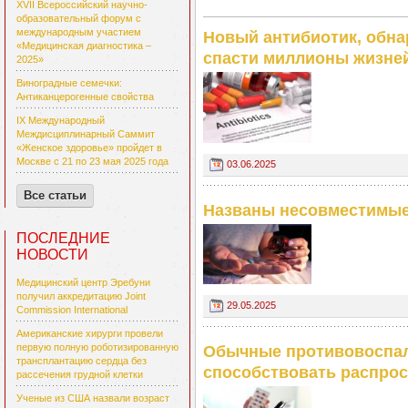
XVII Всероссийский научно-
образовательный форум с
международным участием
Новый антибиотик, обна
«Медицинская диагностика –
спасти миллионы жизне
2025»
Виноградные семечки:
Антиканцерогенные свойства
IX Международный
Междисциплинарный Саммит
«Женское здоровье» пройдет в
Москве с 21 по 23 мая 2025 года
03.06.2025
Все статьи
Названы несовместимые 
ПОСЛЕДНИЕ
НОВОСТИ
Медицинский центр Эребуни
получил аккредитацию Joint
29.05.2025
Commission International
Американские хирурги провели
первую полную роботизированную
Обычные противовоспал
трансплантацию сердца без
способствовать распро
рассечения грудной клетки
Ученые из США назвали возраст