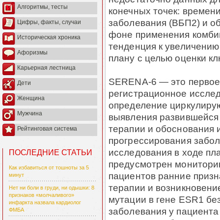
Алгоритмы, тесты
конечных точек: времен
заболевания (ВБП2) и о
Цифры, факты, случаи
фоне применения комби
Историческая хроника
тенденция к увеличению
Афоризмы
плану с целью оценки к
Карьерная лестница
SERENA-6 — это первое
Дети
регистрационное исследо
Женщина
определение циркулиру
Мужчина
выявления развившейся 
терапии и обоснования 
Рейтинговая система
прогрессирования забол
исследования в ходе пл
ПОСЛЕДНИЕ СТАТЬИ
предусмотрен монитори
Как избавиться от тошноты за 5
пациентов ранние призн
минут
терапии и возникновени
Нет ни боли в груди, ни одышки: 8
признаков «молчаливого»
мутации в гене ESR1 бе
инфаркта назвала кардиолог
заболевания у пациент
ФМБА