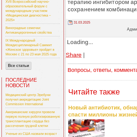
терапию ингибитором ар
XVII Всероссийский научно-
образовательный форум с
сохранением комбинаци
международным участием
«Медицинская диагностика –
2025»
31.03.2025
Виноградные семечки:
Админ
Антиканцерогенные свойства
Loading...
IX Международный
Междисциплинарный Саммит
«Женское здоровье» пройдет в
Share
|
Москве с 21 по 23 мая 2025 года
Все статьи
Вопросы, ответы, коммент
ПОСЛЕДНИЕ
НОВОСТИ
Читайте также
Медицинский центр Эребуни
получил аккредитацию Joint
Commission International
Новый антибиотик, обна
Американские хирурги провели
спасти миллионы жизне
первую полную роботизированную
трансплантацию сердца без
рассечения грудной клетки
Ученые из США назвали возраст