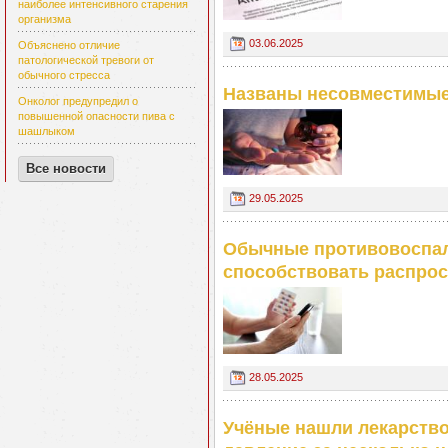
наиболее интенсивного старения
организма
03.06.2025
Объяснено отличие
патологической тревоги от
обычного стресса
Названы несовместимые 
Онколог предупредил о
повышенной опасности пива с
шашлыком
Все новости
29.05.2025
Обычные противовоспал
способствовать распро
28.05.2025
Учёные нашли лекарство