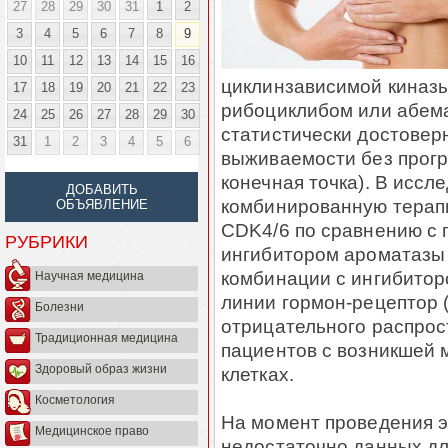
27
28
29
30
31
1
2
3
4
5
6
7
8
9
10
11
12
13
14
15
16
циклинзависимой киназы
17
18
19
20
21
22
23
рибоциклибом или абем
24
25
26
27
28
29
30
статистически достовер
31
1
2
3
4
5
6
выживаемости без прогр
конечная точка). В исс
ДОБАВИТЬ
комбинированную терап
ОБЪЯВЛЕНИЕ
CDK4/6 по сравнению с
РУБРИКИ
ингибитором ароматазы 
комбинации с ингибитор
Научная медицина
линии гормон-рецептор 
Болезни
отрицательного распрос
Традиционная медицина
пациентов с возникшей 
Здоровый образ жизни
клетках.
Косметология
На момент проведения э
Медицинское право
недостаточно данных дл