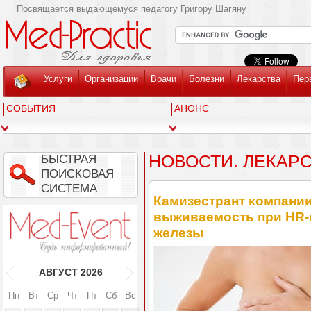
Посвящается выдающемуся педагогу Григору Шагяну
Услуги
Организации
Врачи
Болезни
Лекарства
Пер
СОБЫТИЯ
АНОНС
НОВОСТИ. ЛЕКАР
БЫСТРАЯ
ПОИСКОВАЯ
СИСТЕМА
Камизестрант компании
выживаемость при HR‑
железы
АВГУСТ
2026
Пн
Вт
Ср
Чт
Пт
Сб
Вс