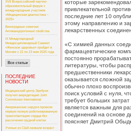
которые зарекомендовал
XVII Всероссийский научно-
образовательный форум с
привлекательной противо
международным участием
последние лет 10 опубл
«Медицинская диагностика –
2025»
этому направлению и за
Виноградные семечки:
лекарственных соедине
Антиканцерогенные свойства
IX Международный
«С химией данных соед
Междисциплинарный Саммит
«Женское здоровье» пройдет в
фармацевтические компа
Москве с 21 по 23 мая 2025 года
постоянно прорабатыват
Все статьи
литературы, чтобы рас
предшественники лекарс
ПОСЛЕДНИЕ
оказывается сложной зад
НОВОСТИ
обычно плохо воспроизв
Медицинский центр Эребуни
поиск условий с нуля, ч
получил аккредитацию Joint
требует больших затрат
Commission International
является важным для ра
Американские хирурги провели
первую полную роботизированную
соединений на основе ди
трансплантацию сердца без
поясняет Дмитрий Обыд
рассечения грудной клетки
Ученые из США назвали возраст