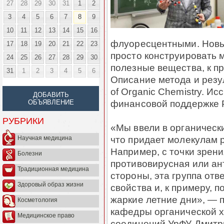
27
28
29
30
31
1
2
3
4
5
6
7
8
9
10
11
12
13
14
15
16
флуоресцентными. Новы
17
18
19
20
21
22
23
просто конструировать 
24
25
26
27
28
29
30
полезные вещества, к п
31
1
2
3
4
5
6
Описание метода и резу
of Organic Chemistry. И
ДОБАВИТЬ
финансовой поддержке Р
ОБЪЯВЛЕНИЕ
РУБРИКИ
«Мы ввели в органическ
что придает молекулам 
Научная медицина
Например, с точки зрен
Болезни
противовирусная или ан
Традиционная медицина
стороны, эта группа отв
Здоровый образ жизни
свойства и, к примеру, 
жаркие летние дни», — 
Косметология
кафедры органической 
Медицинское право
соединений УрФУ Дмитр