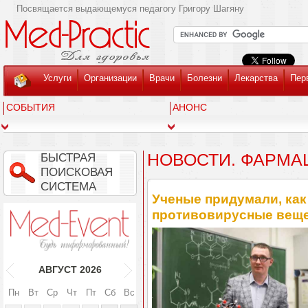
Посвящается выдающемуся педагогу Григору Шагяну
Услуги
Организации
Врачи
Болезни
Лекарства
Пер
СОБЫТИЯ
АНОНС
НОВОСТИ. ФАРМА
БЫСТРАЯ
ПОИСКОВАЯ
СИСТЕМА
Ученые придумали, как
противовирусные вещ
АВГУСТ
2026
Пн
Вт
Ср
Чт
Пт
Сб
Вс