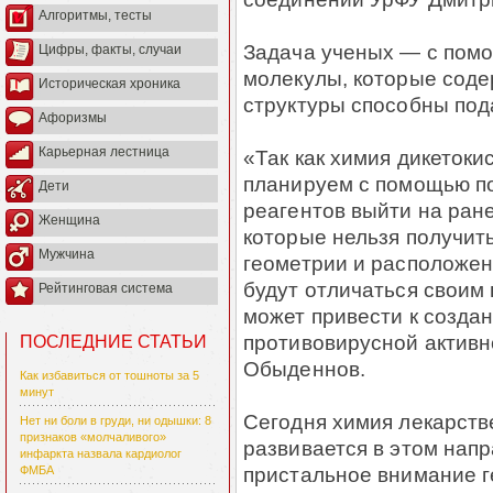
Алгоритмы, тесты
Задача ученых — с помо
Цифры, факты, случаи
молекулы, которые соде
Историческая хроника
структуры способны под
Афоризмы
Карьерная лестница
«Так как химия дикетоки
планируем с помощью по
Дети
реагентов выйти на ран
Женщина
которые нельзя получит
Мужчина
геометрии и расположе
будут отличаться своим
Рейтинговая система
может привести к созда
противовирусной активн
ПОСЛЕДНИЕ СТАТЬИ
Обыденнов.
Как избавиться от тошноты за 5
минут
Сегодня химия лекарств
Нет ни боли в груди, ни одышки: 8
признаков «молчаливого»
развивается в этом нап
инфаркта назвала кардиолог
пристальное внимание г
ФМБА