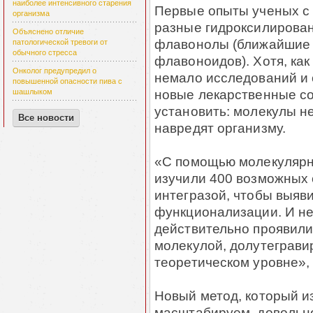
наиболее интенсивного старения
Первые опыты ученых с
организма
разные гидроксилирован
Объяснено отличие
флавонолы (ближайшие 
патологической тревоги от
обычного стресса
флавоноидов). Хотя, как
Онколог предупредил о
немало исследований и 
повышенной опасности пива с
новые лекарственные со
шашлыком
установить: молекулы не
Все новости
навредят организму.
«С помощью молекулярн
изучили 400 возможных 
интегразой, чтобы выя
функционализации. И не
действительно проявили
молекулой, долутегравир
теоретическом уровне»,
Новый метод, который и
масштабируем, довольно