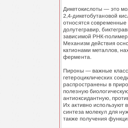
Дикетокислоты — это мо
2,4-дикетобутановой кис
относятся современные 
долутегравир, биктеграв
зависимой РНК-полимера
Механизм действия осно
катионами металлов, на
фермента.
Пироны — важные клас
гетероциклических соед
распространены в приро
полезную биологическую
антиоксидантную, проти
Их активно используют в
синтеза молекул для ну
также получения функц