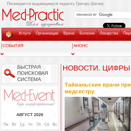
Посвящается выдающемуся педагогу Григору Шагяну
Услуги
Организации
Врачи
Болезни
Лекарства
Пер
СОБЫТИЯ
АНОНС
НОВОСТИ. ЦИФРЫ
БЫСТРАЯ
ПОИСКОВАЯ
СИСТЕМА
Тайваньские врачи пр
медсестру
АВГУСТ
2026
Пн
Вт
Ср
Чт
Пт
Сб
Вс