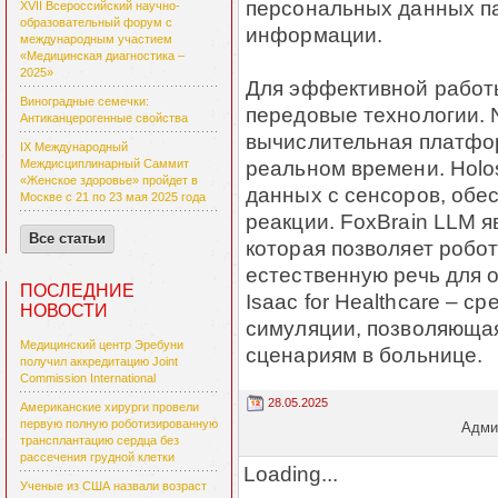
персональных данных па
XVII Всероссийский научно-
образовательный форум с
информации.
международным участием
«Медицинская диагностика –
2025»
Для эффективной работы
Виноградные семечки:
передовые технологии. N
Антиканцерогенные свойства
вычислительная платфо
IX Международный
реальном времени. Holo
Междисциплинарный Саммит
«Женское здоровье» пройдет в
данных с сенсоров, обе
Москве с 21 по 23 мая 2025 года
реакции. FoxBrain LLM 
Все статьи
которая позволяет робо
естественную речь для 
ПОСЛЕДНИЕ
Isaac for Healthcare – с
НОВОСТИ
симуляции, позволяющая
Медицинский центр Эребуни
сценариям в больнице.
получил аккредитацию Joint
Commission International
28.05.2025
Американские хирурги провели
первую полную роботизированную
Админ
трансплантацию сердца без
рассечения грудной клетки
Loading...
Ученые из США назвали возраст