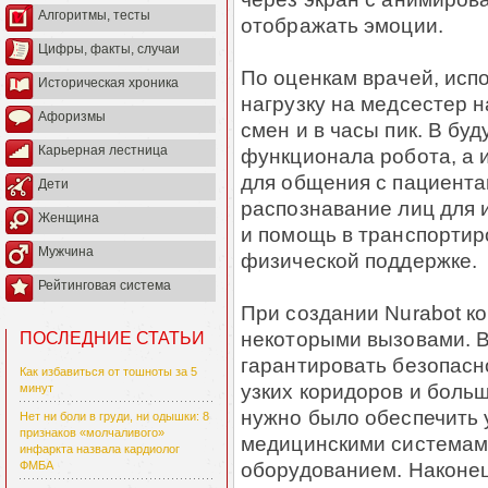
Алгоритмы, тесты
отображать эмоции.
Цифры, факты, случаи
По оценкам врачей, исп
Историческая хроника
нагрузку на медсестер н
Афоризмы
смен и в часы пик. В б
Карьерная лестница
функционала робота, а 
для общения с пациента
Дети
распознавание лиц для 
Женщина
и помощь в транспортир
Мужчина
физической поддержке.
Рейтинговая система
При создании Nurabot к
некоторыми вызовами. 
ПОСЛЕДНИЕ СТАТЬИ
гарантировать безопасн
Как избавиться от тошноты за 5
узких коридоров и больш
минут
нужно было обеспечить 
Нет ни боли в груди, ни одышки: 8
признаков «молчаливого»
медицинскими системам
инфаркта назвала кардиолог
оборудованием. Наконец
ФМБА