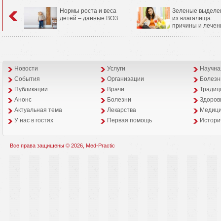
Нормы роста и веса
Зеленые выделе
детей – данные ВОЗ
из влагалища:
причины и лечен
Новости
Услуги
Научна
События
Организации
Болезн
Публикации
Врачи
Традиц
Анонс
Болезни
Здоров
Aктуальная тема
Лекарства
Медици
У нас в гостях
Первая помощь
Истори
Все права защищены © 2026, Med-Practic