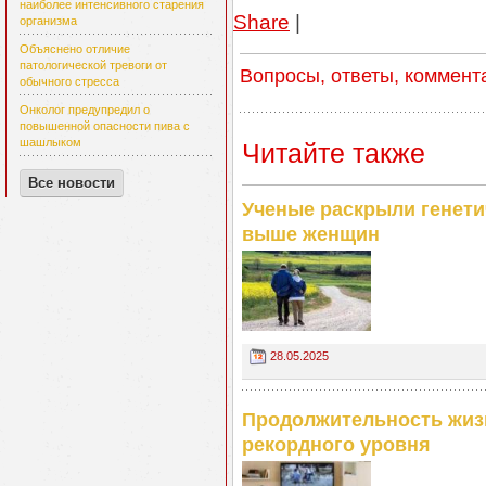
наиболее интенсивного старения
Share
|
организма
Объяснено отличие
патологической тревоги от
Вопросы, ответы, коммент
обычного стресса
Онколог предупредил о
повышенной опасности пива с
шашлыком
Читайте также
Все новости
Ученые раскрыли генети
выше женщин
28.05.2025
Продолжительность жиз
рекордного уровня