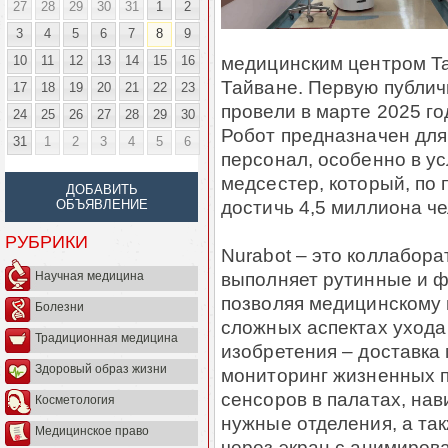
27
28
29
30
31
1
2
3
4
5
6
7
8
9
медицинским центром Tai
10
11
12
13
14
15
16
Тайване. Первую публи
17
18
19
20
21
22
23
провели в марте 2025 г
24
25
26
27
28
29
30
Робот предназначен для
31
1
2
3
4
5
6
персонал, особенно в у
медсестер, который, по 
ДОБАВИТЬ
достичь 4,5 миллиона че
ОБЪЯВЛЕНИЕ
РУБРИКИ
Nurabot – это коллабора
выполняет рутинные и ф
Научная медицина
позволяя медицинскому 
Болезни
сложных аспектах ухода
Традиционная медицина
изобретения – доставка
Здоровый образ жизни
мониторинг жизненных 
сенсоров в палатах, на
Косметология
нужные отделения, а та
Медицинское право
через экран с анимиров